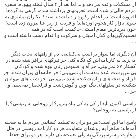
از مشکلات وعده می‌دهد و ... اما بعد از
۴
سال لبخند بیهوده، سفره
مردم خالی‌تر شده است. تحریمهای برداشته شده، گرهی به گره‌ها
افزوده است؛ در اعدام رکوردار دنیا شده است! بیکاران بیشتری به
سوی بازار کار هجوم آورده‌اند؛ و فریب از زیر عبا بیرون زده است؛
چون دیرپاترین مقام امنیتی حاکمیت است که در همه
تصمیم‌گیریهای کلان امنیتی و سرکوب و اعدام دست داشته است و
...
آن دیگری اما سوار بر اسب بی‌کفایتی، دم از راههای نجات دیگر
می‌زند. به کارنامه‌اش که نگاه کنی جز تیرکهای برافراشته شده در
کشتار
۶۷
نمی‌بینی. جز آه و افسوس زنان بیوه شده و کودکان
بی‌سرپرست شده به‌دست او نمی‌بینی؛ جز خانه‌های ویران شده، جز
فریاد و ضجه‌های زنان شکنجه شده نمی‌بینی؛ جز شب های بی‌پایان
شکنجه در سلولهای تنگ اوین و گوهردشت و قزلحصار نمی‌بینی و
جز ...
راستی اکنون باید از کی به کی پناه ببریم؟ از روحانی به رئیسی؟ یا
از رئیسی به روحانی؟
پاسخ اما این است: هر دو برای به تسلیم کشاندن مردم ما به صحنه
آمده‌اند؛ ظاهراً به روشهای متفاوت. هر دو کارنامه روشنی در قتل
و غارت و سرسپردگی به ولی نعمت‌شان دارند. هر دو برای حفظ