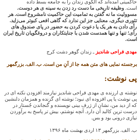
حاکمیتی آمده‌اند که الگوی زندان را به جامعه بسط داده
است.
وظیفه تاریخی ما دست رد زدن به سینه ی هر دوست.
مسوولیت ما نه گفتن به تمامیت این حاکمیت نامشروع است. هر
تئوری دیگری، معنایی جز این ندارد که گاهی افعی کبوتر می‌زاید.
رأی دادن به هر یک یا دعوت کردن به حضور در پای صندوق های
رأی؛ تنها و تنها همدست شدن با جنایتکاران و دروغگویان تاریخ ایران
است.
مهدی فراحی شاندیز
ـ زندان گوهر دشت کرج
برجسته نمایی های متن همه جا از آنِ من است. ب. الف. بزرگمهر
پی نوشت:
نوشته ی ارزنده ی مهدی فراحی شاندیز نیازمند افزودن نکته ای در
پی نوشت یا پی افزوده ای نبود؛ نوشته ای گزنده و همزمان دلنشین
که از دید من، نشان از ژرف بینی نویسنده و گنجاندن جُستار در
درست ترین کالبد آن دارد. آنچه نوشتم، بیش تر پاسخ به برآوردن
نیازی درونی بود و بس.
ب. الف. بزرگمهر
۱۳
اردی بهشت ماه
۱۳۹۶