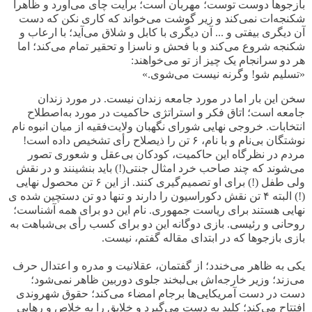
بازجوها دوست توست؛ مهربان است؛ برایت چای می‌آورد و ظاهراً
شکنجه‌ات نمی‌کند و زیر گوشت می‌خواند که کاری نکن که دست
آن دیگری بیفتی و ... آن دیگری با کابل و شلاق می‌آید؛ با ارعاب و
شکنجه شروع می‌کند و با فحش و ناسزا و تحقیر تمام می‌کند؛ اما
هر دو سرانجام یک چیز از تو می‌خواهند:
«تسلیم شو! وگرنه نیست می‌شوی.»
سخن این بار اما در مورد جامعه زندان نیست. در مورد زندان
جامعه است؛ اتاق فکر و استراتژی حاکمیت در مورد به‌اصطلاح
انتخابات. خروجی نهایی شورای نگهبان ولایت‌فقیه از میان انبوه نام
نوشتگان بی‌نام و با نام،
۶
تن را ذیصلاح رأی تشخیص داده است!
مردم در نظرگاه این حاکمیت، کودکان بی‌عقل و شعوری تصور
می‌شوند که چند صاحب خرد امثال جنتی(!) باید بنشینند و در نقش
ولی طفل (!) برای او تصمیم‌گیری کنند. از این
۶
تن محصول نهایی
(!) البته
۴
تن نقش دکوراسیون را دارند و تنها دو تن دستچین شده ی
نهایی هستند برای ریاست جمهوری. نام این دو برای همه آشناست؛
روحانی و رئیسی. بازی دوگانه این دو برای کسب رأی بی‌شباهت به
بازی بازجوها که در ابتدای مقاله گفتم، نیست.
یکی به ظاهر می‌خندد؛ از گفتمان، عقلانیت و مدره و اعتدال حرف
می‌زند؛ وزیر خارجه‌اش بی‌لبخند جلوی دوربین ظاهر نمی‌شود؛
دست در دست آمریکایی‌ها برجام امضاء می‌کند؛ حقوق شهروندی
افتتاح می‌کند؛ کلید به دست می‌گیرد و خلایق را به خلاص و رهایی