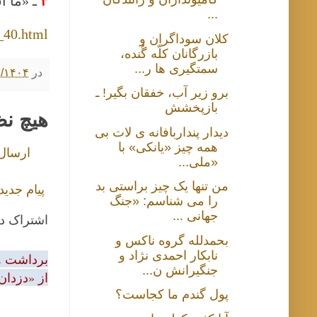
۴
ـ «ما 
...
_40.html
کلان سوداگران و
بازرگانان کلّه گُنده،
سمتگیری ها ر...
در
۳/۰۵/۱۴۰۴ ۲:۰۰
برو زیر آب، خفقان بگیر! ـ
بازپخشش
هیچ ن
دیدار پنداربافانه ی لات بی
همه چیز «یانکی» با
ارسال
«ملی...
من تنها یک چیز براستی بد
پیام جدید
را می‌ شناسم: «جنگ
جهانی ...
اشتراک د
بحمدلله گروه ناکس و
نابکار احمدی نژاد و
برداشت و 
جنگیرانش ن...
از «دزدان
پول گندم‌ ما کجاست؟