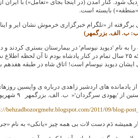
ک شود. کنار آمدن (در اینجا بجای «تعامل») با ایران از
«منطقه») بایسته است
.
 برگرفته از «تلگرام خبرگزاری خرموش نشان ایر و اینا
نب: ب. الف. بزرگمهر)
«شاه را به نام ꞌدیوید نیوسامꞌ در بیمارس
من با آنكه ۲۵ سال تمام در كنار پادشاه بودم تا آن لحظه
 ایشان دیوید نیوسام است! اتاق شاه در طبقه هفدهم بیم
s://behzadbozorgmehr.blogspot.com/2011/09/blog-post
ار همیشه دَم دست لات بی همه چیز «یانکی» به نام «ج