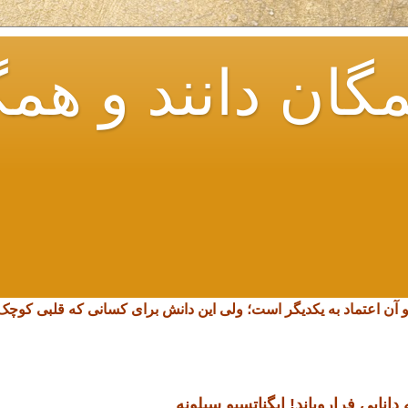
گان دانند و همگ
و آن اعتماد به یکدیگر است؛ ولی این دانش برای کسانی که قلبی کو
انایی فرارویاند!
ایگناتسیو سیلونه