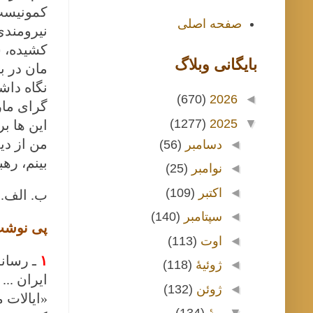
کمونیست
صفحه اصلی
نیرومندی
کشیده، س
بايگانی وبلاگ
مان در ب
نگاه داش
(670)
2026
◄
گرای مار
(1277)
2025
▼
این ها بر
من از دی
◄
دسامبر
(56)
بینم، ره
◄
نوامبر
(25)
◄
اکتبر
(109)
ب. الف. 
◄
سپتامبر
(140)
پی نوشت
◄
اوت
(113)
۱
ـ
رسانه
◄
ژوئیهٔ
(118)
ایران ..
◄
ژوئن
(132)
«ایالات م