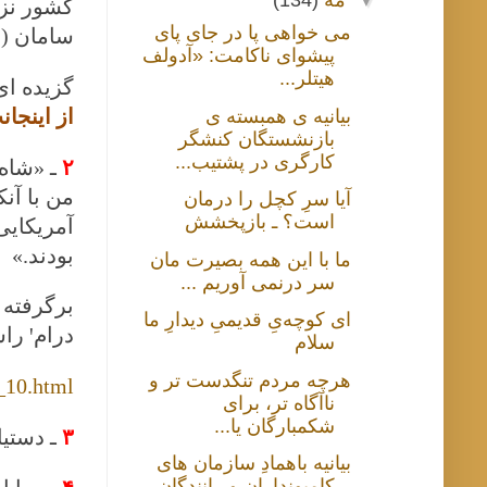
▼
مهٔ
(134)
کشور نزدی
می خواهی پا در جای پای
سامان (
پیشوای ناکامت: «آدولف
هیتلر...
گزیده ای
از اینجا
بیانیه ی همبسته ی
بازنشستگان کنشگر
کارگری در پشتیب...
۲
ـ
آیا سرِ کچل را درمان
است؟ ـ بازپخشش
آمریكایی
بودند.»
ما با این همه بصیرت مان
سر درنمی آوریم ...
ای کوچه‌یِ قدیمیِ دیدارِ ما
درامꞌ راستین از ꞌیهودی سرگردانꞌ« ب. الف. بزرگمهر ۹ شهریور ۱۳۹۰
سلام
هرچه مردم تنگدست تر و
_10.html
ناآگاه تر، برای
شکمبارگان یا...
۳
ـ دستی
بیانیه‌ باهمادِ سازمان های
کامیونداران و رانندگان