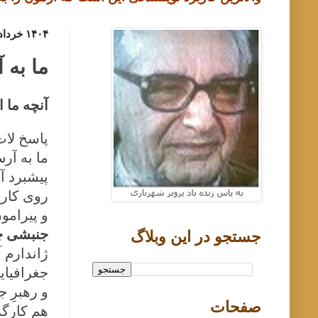
۱۴۰۴ خرداد ۵, دوشنبه
ما به 
آنچه ما 
پاسخ لات
ما
به آرش
پیشبرد آ
روی کار 
و پیرامو
جنبشی چ
جستجو در اين وبلاگ
ژاندارم 
جغرافیای
و رهبرِ 
صفحات
هم کارگر