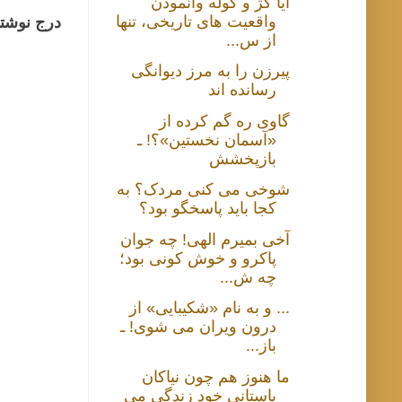
آیا کژ و کوله وانمودن
واقعیت های تاریخی، تنها
درج نوشتا
از س...
پیرزن را به مرز دیوانگی
رسانده اند
گاوی ره گم کرده از
«آسمان نخستین»؟! ـ
بازپخشش
شوخی می کنی مردک؟ به
کجا باید پاسخگو بود؟
آخی بمیرم الهی! چه جوان
پاکرو و خوش کونی بود؛
چه ش...
... و به نام «شکیبایی» از
درون ویران می شوی! ـ
باز...
ما هنوز هم چون نیاکان
باستانی خود زندگی می