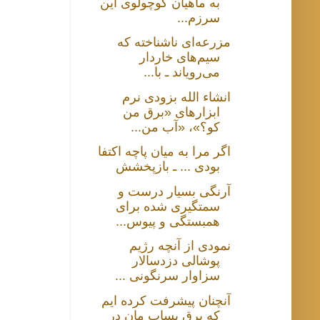
به ماهیان کوچولوی این
سرزم...
مزرعه‌ای ناشناخته که
سیم‌های خاردار
می‌رویاند ـ با...
انشاء الله بزودی نرم
ابزارهای «برق من
کو؟»، «آب من...
اگر مرا به میان پاچه اكتفا
بودی ... ـ بازپخشش
آرنگی بسیار درست و
سمتگیری شده برای
همبستگی و پیوس...
نمودی از آنچه رژیم
پوشالی دزدسالار
سزاوار سرنگونی ...
آنچنان پیشرفت کرده ایم
که برق پساب مان در