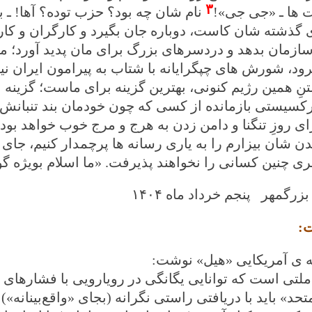
۳
 ها ـ «جی جی»!
نام شان چه بود؟ حزب توده؟ آها! ـ ب
 گذشته شان کاست، دوباره جان بگیرد و کارگران و کار
ازمان بدهد و دردسرهای بزرگ برای مان پدید آورد؛ ما نا
رود، شورش های چپگرایانه با شتاب به پیرامون ایران نیز
تنِ همین رژیم کنونی، بهترین گزینه برای ماست؛ گزینه 
کسیستی بازمانده از کسی که چون خودمان بند تنبانش ش
ای روزِ تنگنا و دامن زدن به هرج و مرج خوب خواهد بود. 
دن شان بیزارم را به یاری رسانه ها پرچمدار کنیم، جای
بری چنین کسانی را نخواهند پذیرفت. «ما اسلام بویژه گ
بزرگمهر پنجم خرداد ماه
۱۴۰۴
:
 ی آمریکایی «هیل» نوشت
:
. ملتی است که توانایی یگانگی در رویارویی با فشارهای
تحد» باید با دریافتی راستی نگرانه (بجای «واقع‌بینانه»