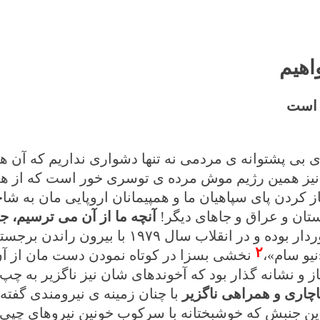
اهیم
ر است
ی بی پشتوانه ی مردمی نه تنها دشواری نداریم که آن ها
آن نیز همین رژیم موش مرده ی توسری خور است که از
ز کردن پای سپاهیان ما و همپیمانان اروپایی مان به ش
نستان و عراق و جاهای دیگر!
آنچه ما از آن می ترسیم، ج
که از زمینه ای تاریخی نیز برخوردار بوده و در انقلاب سال ۱۹۷۹ با بیرو
۲
نیو سام»،
نخشی بسزا در کوتاه نمودن دست مان از آ
ز و نشانه گذار بود که آخوندهای شان نیز ناگزیر به چپ
اچاری و همراهی ناگزیر
با چنان زمینه ی نیرومندی گفته 
ین جنبش که خوشبختانه با سرکوب خونین نیروهای چپی 