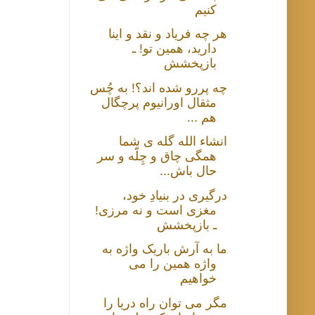
کنیم
هر چه فریاد و نقد و اینا
دارید، همین تو! ـ
بازپخشش
چه پررو شده اند؟! به چُس
مثقال اورانیوم پرچگال
هم ...
انشاء الله گله ی شما
همگی چاق و چِلّه و سر
حال باش...
درگیری در بنیادِ خود،
مغزی است و نه مرزی!
ـ بازپخشش
ما به آرش باریک واژه به
واژه همین را می
خواهیم
مگر می توان راه دریا را