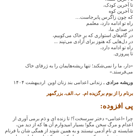
تا آخرین کودک،
تا آخرین کوه
که چون زاگرس پابرجاست…
راه تو ادامه دارد، معلمم
در صدای ما،
در گام‌های استواری که بر خاک می‌کوبیم،
در دل‌هایی که هنوز برای آزادی می‌تپند ...
راه تو ادامه دارد،
تا پیروزی.
«دار، ما را نمی‌شکند؛ تنها ریشه‌هایمان را به ژرفای خاک
می‌فرستد.»
وریشه مرادی
ـ زندانی اعدامی ‌بند زنان اوین
اردیبهشت
۱۴۰۴
برنام را از بوم برگزیده ام. ب. الف. بزرگمهر
پی افزوده:
چرا «اعدامی» دختر سرسخت؟! تا زنده ای و دَم برمی آوری از
اعدام و مرگ سخن مگو! بسیار امیدوارم آن ها که از دید من،
شایسته ی نام آدمی نیستند و به همین شوند از همگی شان با فرنام