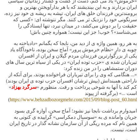
«خرموش» یاد می کنم، دست از کشت و کشتار زندانیان سیاسی
ایران بردارند و به این بیندیشند که با هر بدارآویختنِ بهترین و
برومندترین فرزندان خلق های ایران، تیشه به ریشه ی خود نیز زده،
سرنگونی خود را نزدیک تر می کنند. مگر ننوشته ای: «کسی که
حقیقت را بر دوش می‌کشد، در میدان نبرد، تنها ایستادگی را
می‌شناسد»؟ خوب! جز این نیست؛ همواره چنین باش!
به هر رو، همین واژه ی از دید من، نابجا که بگمانم «دادباخته به
چوبه ی دارِ «نظام خرموش پرور» آماج سخن بوده، ناخودآگاه یاد
یکی از بزرگوارترین فرزندان مردم گیلان و ایران از افسران
تیرباران شده ی «حزب توده ایران» در یکی از سیاه ترین سال های
دوران ستمشاهی را در من زنده کرد:
«
... هنگامی که وی را برای تیرباران فراخوانده بودند، برای آنکه از
ناراحتی همبندانش (بیش ترشان افسران حزب توده ی ایران بودند)
کم کند با آنها به شوخی پرداخت و رفت. منظورم «
سرگرد بهزاد
»
است ...» (برگرفته از پیوند
)
https://www.behzadbozorgmehr.com/2015/09/blog-post_60.html
امیدوارم برداشت نابجا نیز نشود؛ آماج سخن، آوازه گری بسود
جریان وامانده ی به «سوسیال دمکراسی» گراییده ی کنونی به
همین نام که مرده ریگی از آن سازمان نشانه گذار در تاریخ ایران
است، نیست.