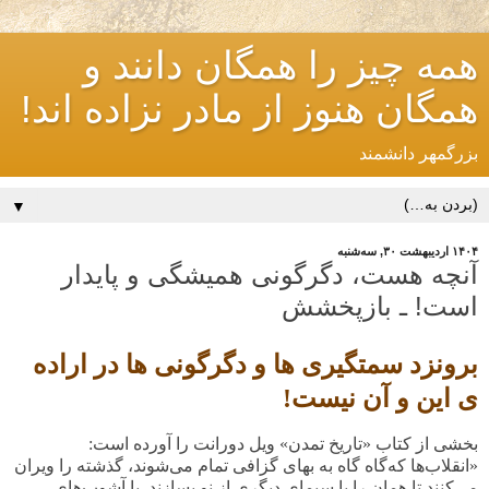
همه چیز را همگان دانند و
همگان هنوز از مادر نزاده اند!
بزرگمهر دانشمند
▼
۱۴۰۴ اردیبهشت ۳۰, سه‌شنبه
آنچه هست، دگرگونی همیشگی و پایدار
است! ـ بازپخشش
برونزد سمتگیری ها و دگرگونی ها در اراده
ی این و آن نیست!
بخشی از کتاب «تاریخ تمدن» ویل دورانت را آورده است:
«انقلاب‌ها که‌گاه گاه به بهای گزافی تمام می‌شوند، گذشته را ویران
می‌کنند تا‌‌ همان را با سیمای دیگری از نو بسازند. با آشوب‌های