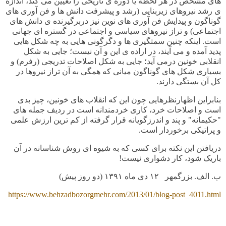
های مشخص در هر لحظه یا دوره ی تاریخی را تعیین می کند، اندازه
ی رشد نیروهای زیربنایی (رشد و پیشرفت دانش ها و فن آوری های
گوناگون و پیدایش فن آوری های نوین نیز دربرگیرنده ی دانش های
اجتماعی) و تراز نیروهای سیاسی و اجتماعی در گستره ای جهانی
است. اینکه چنین سمتگیری ها و دگرگونی هایی به چه شکل هایی
پدید آمده و می آیند، در اراده ی این و آن نیست؛ جایی به شکل
انقلابی خونین درمی آید؛ جایی به شکل اصلاحات تدریجی (رفرم) و
بسیاری شکل های گوناگون میانی که همگی به آن تراز نیروها در
کل آن بستگی دارند.
بنابراین اظهارنظرهایی چون این که انقلاب های خونین، چیز بدی
است و اصلاحات خرد، کاری خردمندانه است در ردیف جمله های
"حکیمانه" و پند و اندرزگویانه قرار گرفته از کم ترین ارزش علمی
و پراتیکی برخوردار است.
دریافتن این نکته برای کسی که به شیوه ای روش شناسانه در آن
باریک شود، کار دشواری نیست!
ب. الف. بزرگمهر ١٢ دی ماه ١٣٩١ (دو روز پیش)
https://www.behzadbozorgmehr.com/2013/01/blog-post_4011.html