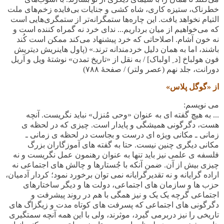
خطرناک، ستیزه کاری، شاه کشی و جنایات بی‌فایده زخم‌های ملت
التیام نخواهد یافت. این چاره‌ها ستمگرانه‌تر از ستمگری‌هایی است
که می‌خواهیم از میان برداریم... ندای خرد نه گمراه کننده است و
نه خون آشام. اصلاحاتی که خرد پیشنهاد می‌کند ممکن است کُند
باشند، اما به‌‌ همان دلیل خردمندانه ترند.» (پاول هاینریش دیتریش
فون هولباخ [د ِ اولباک] / به نقل از «تاریخ تمدن» نوشتهٔ ویل و آریل
دورانت، جلد نهم (عصر ولتر) / صفحهٔ ۷۸۸)
از «گوگل پلاس»
می نویسم:
... به هیچ گفته ای به عنوان «وحی مُنزل» نباید نگریست. آنچه
هست، دگرگونی همیشگی و پایدار است. چیزی که در لحظه ی
زمانی ـ مکانی ویژه ای درست و بجاست در لحظه ی زمانی ـ
مکانی دیگری چنین نیست. حتا به گفته های آموزگاران بزرگ
فلسفه ی علمی نیز باید تنها به عنوان رهنمون عمل نگریست و نه
چیزی بیش از آن. ضمن آنکه با جُستارها و چالش های اجتماعی نه
اراده گرایانه و نه تقدیرگرایانه نمی توان برخورد نمود؛ کردار آدمیان،
حزب ها و سازمان های اجتماعی، دولت ها و دیگر ساختارهای
اجتماعی گرچه یک یک و نیز همگی با هم در روند پیشرفت و
دگرگونی های اجتماعی که پسرفت های کوتاه مدت و زیگزاگ های
تاریخی را نیز دربرمی گیرد، موثرند، ولی با این همه آنچه سمتگیری