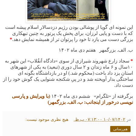
این نمونه ای گویا از پوشالی بودن رژیم دزدسالار اسلام پیشه است
که با دست و پایی لرزان، برای پخش یک پرتور به چنین تبهکاری
بزرگی دست می یازد تا
خود را
پرتوان تر از همیشه نمایش دهد.
*
ب. الف. بزرگمهر هفتم دی ماه
۱۴۰۲
*
سجاد زارع شهروند شیرازی از سوی «دادگاه اَنقُلاب» این شهر به
۱۰
سال و
۶
ماه زندان و
۲
سال دوری (تبعید) به یکی از شهرهای
استان یزد داد باخت (محکوم شد
.
) او در بازداشتگاه بگونه ای
ساختگی بدار آویخته شد و در پیِ شکنجه شنوایی یک گوش خود را از
دست داد
.
برگرفته از «تلگرام» ششم دی ماه
۱۴۰۲
(با ویرایش و پارسی
نویسی درخور از اینجانب: ب. الف. بزرگمهر)
در
۱۰/۰۷/۱۴۰۲ ۰۷:۱۳:۰۰ ب.ظ.
هیچ نظری موجود نیست:
هم‌رسانی