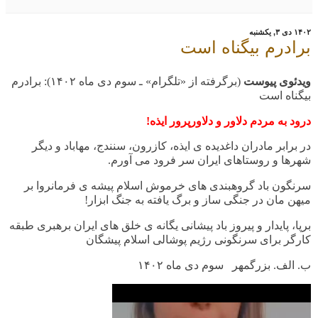
۱۴۰۲ دی ۳, یکشنبه
برادرم بیگناه است
ویدئوی پیوست
(برگرفته از «تلگرام» ـ سوم دی ماه ۱۴۰۲): برادرم
بیگناه است
درود به مردم دلاور و دلاورپرور ایذه!
در برابر مادران داغدیده ی ایذه، کازرون، سنندج، مهاباد و دیگر
شهرها و روستاهای ایران سر فرود می آورم.
سرنگون باد گروهبندی های خرموش اسلام پیشه ی فرمانروا بر
میهن مان در جنگی ساز و برگ یافته به جنگ ابزار!
برپا، پایدار و پیروز باد پیشانی یگانه ی خلق های ایران برهبری طبقه
کارگر برای سرنگونی رژیم پوشالی اسلام پیشگان
ب. الف. بزرگمهر سوم دی ماه ۱۴۰۲