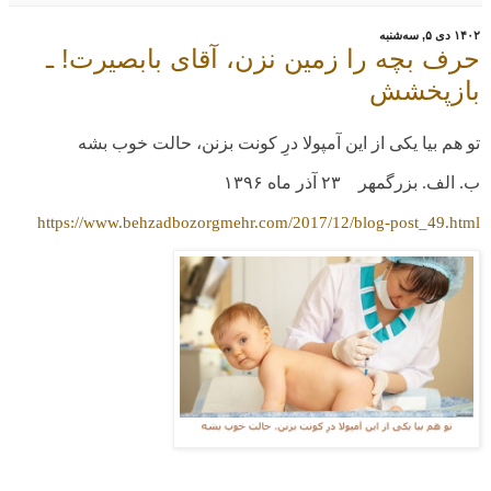
۱۴۰۲ دی ۵, سه‌شنبه
حرف بچه را زمین نزن، آقای بابصیرت! ـ
بازپخشش
تو هم بیا یکی از این آمپولا درِ کونت بزنن، حالت خوب بشه
ب. الف. بزرگمهر ۲۳ آذر ماه ۱۳۹۶
http
s
://www.behzadbozorgmehr.com/2017/12/blog-post_49.html