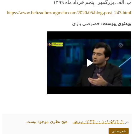
ب. الف. بزرگمهر پنجم خرداد ماه
۱۳۹۹
https://www.behzadbozorgmehr.com/2020/05/blog-post_243.html
ویدئوی پیوست:
خصوصی بازی
در
۱۰/۰۵/۱۴۰۲ ۰۲:۳۴:۰۰ ب.ظ.
هیچ نظری موجود نیست:
هم‌رسانی