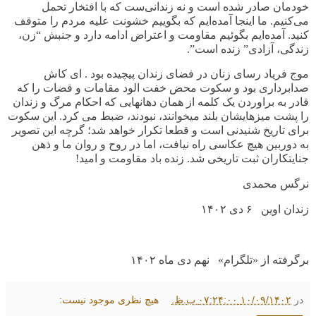
خودمان صادر شده است و نه زندانی‌ست که با افتخار تحمل
می‌کنیم. ما اینجا آمده‌ایم که بگوییم خشونت علیه مردم را متوقف
کنید. آمده‌ایم بگوئیم مقاومت و اعتراض ادامه دارد و جنبش “زن،
زندگی، آزادی” زنده است
.”
موج فریاد رسای زنان در فضای زندان پیچیده بود . ای کاش
صدابرداری بود و سکوت محض خفت الود مقامات و قضات را که
قادر به براوردن یک کلمه از همان دهانهایی که احکام مرگ و زندان
را پشت میزهایشان بلند میخوانند، نبودند، ضبط می کرد. این سکوت
برای تاریخ شنیدنی است و قطعا تکرار خواهد شد؛ گرچه این تصویر
به دوربین هیچ عکاسی راه نیافت، اما در روح و روان ما و ذهن
جنایتکاران ثبت تاریخی شد. زنده باد مقاومت و امید!
نرگس
محمدی
زندان اوین
۶
دی ۱۴۰۲
برگرفته از «تلگرام»
نهم دی ماه ۱۴۰۲
در
۱۰/۰۹/۱۴۰۲ ۰۷:۲۴:۰۰ ب.ظ.
هیچ نظری موجود نیست: