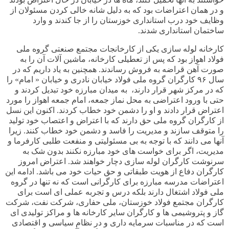
و در همان اعتراضات بود که به دلیل شانه خالی کردن مسئولان از
وظایف خود درب استانداری خوزستان را از جا کندند و وارد
ساختمان استانداری شدند
.
کارخانه لوله سازی یکی از کارخانجات مجتمع صنعتی گروه ملی
فولاد اهواز بود که پس از تعطیلی کارخانه، ماشین آلات آن را به
صورت آهن قراضه به فروش رساندند. همچنین به یاد داریم که در
سال
۹۶
کارگران گروه ملی فولاد خیابان نادری و خیابان « امام» را
که در مرکز شهر قرار دارند، به میدان مبارزه خود تبدیل کردند و
حتی با ورود اعتراضی به محل نماز جمعه، امام جمعه اهواز را مورد
اعتراض قرار دادند و او را دشمن خود خطاب کردند. اکنون این نسل
از کارگران گروه ملی حق دارند که با اعتراض و اعتصاب خود تولید
را متوقف سازند و مدیریت را فاسد و دشمن خود خطاب کنند. زیرا
آنها می دانند که با توجه به بی مسئولیتی و منفعت طلبی کارفرما و
مدیریت، اگر برای خواست های خود مبارزه نکنند بدون شک به
سرنوشت کارگران لوله سازی دچار خواهند شد. اعتراض امروز
کارگران دفاع از هویت طبقاتی و حق حیات خود می باشد. ادامه این
اعتراضات مدرسه مبارزه برای کارگرانی است که نه تنها در گروه
ملی فولاد اشتغال دارند بلکه درس و تجربه عملی ای است برای
کارگران مجتمع فولاد خوزستان، ملی حفاری، شرکت نفت، شرکت
گاز و پتروشیمی ها و کارگران سایر کارخانه ها و مراکز تولیدی ای
است که در مناسبات سرمایه داری و در نظام سیاسی و اقتصادی