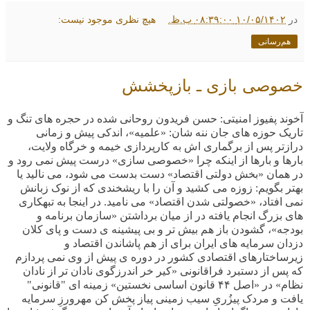
در
۱۰/۰۵/۱۴۰۲ ۰۸:۳۹:۰۰ ب.ظ.
هیچ نظری موجود نیست:
هم‌رسانی
خصوصی بازی ـ بازپخشش
آخوند پفیوز امنیتی: حسن فریدون روحانی شده در حجره های تنگ و
تاریک حوزه های جان ننه شان: «علمیه»، اندکی پیش و زمانی
درازتر پس از برگماری اش به کارپردازی خیمه و خرگاه ولایت،
بارها و بارها از اینکه چرا «خصوصی سازی» درست پیش نمی رود و
در همان «بخش دولتی اقتصاد» دست بدست می شود، می نالید یا
بهتر بگویم: زوزه می کشید و آن را با ریشخندی که از نوک زبانش
نمی افتاد، «خصولتی شدن اقتصاد» می نامید. در اینجا به تبهکاری
های بزرگ انجام یافته در از میان برداشتن «سازمان برنامه و
بودجه»، گشودن باز هم بیش تر و بی پیشینه ی دست و پای کلان
دزدان سرمایه های ایران برای از هم پاشاندن اقتصاد و
زیرساختارهای اقتصادی کشور در دوره ی پیش از وی نمی پردازم
که پس از دستبرد فراقانونی «کیر خر اندرزگوی نادان تر از نادان
نظام» در «اصل
۴۴
قانون اساسی نخستین» زمینه ای "قانونی"
یافت و مردک پیزُریِ سیب زمینی پیاز پخش کن مهرورزِ سرمایه