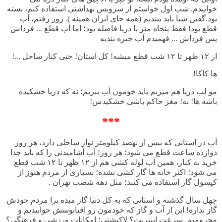
خوابیدم. شب اول خواستم از سرویس بهداشتی استفاده کنم، بسته
بود.گفتن شبا باید ببندیم (همه جای ایران همینه
). روز رفتم، آب
قطع بود
!
فقط پنجاه متر با دریا فاصله بود؛ اما آب قطع ... فرداش
پس فرداش ... فهمیدم آب جیره بندیه
از
۱۲
ظهر تا
۱۲
شب قطع میشه
!
کل استان
!
حتی کنار ساحل ...!
ها کاکا
!
مو لب دریا هم میریم باید خومون آب ببریم؛
نه که دریا خشکیده
باشه ها
!
نه
!
مغز حاکم باشی خشکیدس
!
***
آب در استانی که بیش از نهصد کیلومتر نوار ساحلی دارد، هر روز
دوازده ساعت قطع می شود؛ هر روز
!
آب آشامیدنی را که باید جدا
خرید به کنار، همین آب لوله کشی هم از
۱۲
ظهر تا
۱۲
شب قطع
می شود؛ اکثر خانه ها گاز کشی نشده؛ بسیاری از مردم هنوز از
کپسول گاز استفاده می کنند؛ مثل دهه شصت تهران
.
چهل سال گذشته و استانی که به کل دنیا گاز میده برا مردم خودش
گاز نداره
!
این از آب و گاز که خودمون رو اقیانوسش خوابیدیم و
محرومیم. سرعت اینترنت؟ لاکپشتی؛ امکانات ورزشی و فرهنگی؟