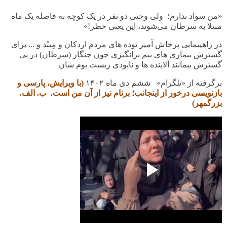
«من سواد ندارم؛ ولی وختی دو نفر در یک کوچه به فاصله یک ماه
مبتلا به سرطان می‌شوند، این یعنی خطر!»
در راهپیمایی پرخاش آمیز توده های مردم اردکان و مِیبُد و ... برای
گسترش بیماری های بیم برانگیزی چون چنگار (سرطان) در پی
گسترش بیمانند آلاینده ها و نابودی زیست بوم شان
برگرفته از «تلگرام» ششم دی ماه ۱۴۰۲
(با ویرایش، پارسی و
بازنویسی درخور از اینجانب؛
برنام نیز از آن من است. ب. الف.
بزرگمهر
)