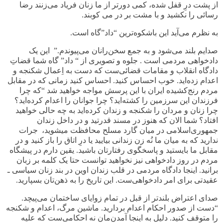
از پشت درِ قفل شده، کمی دورتر از ما زنان فریاد می‌زنند رضا
رسائی را نکشید و با مشت بر در می کوبند
.
به نظرم می‌آید این باشکوه‌ترین “داد”گاه است
.
صدایم بلند می‌شود و به جمع سخن‌رانان می‌پیوندم.” این یک
دادخواهی مردمی است . جلوه و تصویری از “ داد” گاه شما قضاتِ
دادگاه انقلاب و مقامات قضائی‌ست که دست به اِعمال شکنجه و
اعدام زده‌اید. خوب احساس کنید. احساس کنید زمانی که در مقابل
مردم رنج‌کشیده ایران با این پرسش مواجه خواهید شد “که چرا
فرزندان این سرزمین را کشته‌اید؟ چرا جوانان را اعدام کرده‌اید؟
چرا زنان و مردان را شکنجه و زندان کرده‌اید به چه حالی خواهید
افتاد؟ شما الان که هنوز در مسند قدرتید و در داخل زندان
جمهوری‌اسلامی در میان گارد مسلح محافظت میشوید، جرات
ندارید که به میان ما نُه زن زندانی بیایید یا درِ اتاق را باز کنید و در
مقابل ما بایستید و پاسخگوی رفتارتان باشید. یقین دارم در پیشگاه
مردم در روز دادخواهی نیز نخواهید توانست حتا یک کلمه بر زبان
برانید. اینجا دادگاه مردمی در قلب زندان اوین در بند زنان سیاسی ـ
عقیدتی برای امر دادخواهی‌ست
.
این تاریخ را به ذهن‌تان بسپارید
.
صدای اعتراض بلندتر از قبل در تمام زوایای ساختمان می‌پیچد.
“دست از صدور احکام اعدام بردارید. ماشین مرگ، اعدام و شکنجه
را متوقف کنید. دلیل به اینجا آمدن‌مان نه احکامی‌ست که علیه