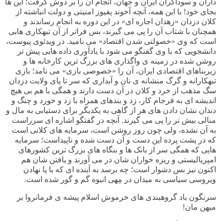
داران و سوداگران ایران و جهان، انجام آن را بر دوش گرفت؛ این ها
بجای خود! با این همه، آنچه آخوند پفیوز امنیتی و دولت انباشته از
کلان دزدان «زهدان اجاره ای» در این دوره به انجام رساندند و
همچنان با شتاب آن را پی می گیرند، بس فراتر از آن تبهکاری هایی
است که وی «خصولتی شدن اقتصاد» می نامید. در ویدئوی پیوست،
دانشجویی که با وی گفتگو می شود با یادآوری داده هایی پیش تر
روشن شده در زمینه ی واگذاری های بزرگ ترین کارخانه ها و
زیربناهای اقتصادی ایران، آن را «خصوصی بازی» می نامد؛ بازی
تبهکارانه و گرگ منشانه ی نان و آبداری که سر تا پای ولایت دزدان
سگ مذهب از خرد و کلان در آن دست دارند و همگی با هم بی هیچ
اندیشه ای به فرجام کار، زد و بندهای همراه با زد و خورد و چنگ و
دندان نشان دادن های هر از گاهی به یکدیگر برای دستیابی به مال و
منالی بیش تر را پی می گیرند. آنچه در گفتگو اشاره ای سرراست
به آن نشده، ولی چون روز روشن است، سرمایه های کلانی است
که در پشت پرده این دست و آن دست شده و ناپیداست؛ سرمایه
هایی که همگی سر از بانک ها و بنگاه های بزرگ ترین کشورهای
امپریالیستی و ریزه خواران شان در می آورند و یافتن شان هم
اکنون نیز بس دشوار است؛ چه برسد به آینده ای که با پا نهادن
ویروسی سیاسی به میدان در مِهی انبوه گم و گور شده است
.
سرنگون باد گروهبندی های خرموش اسلام پیشه ی فرمانروا بر
میهن مان
!