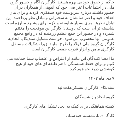
حاکم از حقوق خود بی بهره هستند. کارگران آگاه و جسور گروه
ملی در اجتماعات اعتراضی خود که انبوهی از همکاران در آن
حضور داشتند درباره سرنوشت خود همفکری کردند و برای بیان
اهداف خود و اعتراضاتشان به سخنرانی و تبادل نظر پرداختند. این
تبادل نظرها امری بسیار شایسته و لازم برای پیشبرد مبارزه است.
شایسته تر آن است که دوستان کارگر این موقعیت را مغتنم
شمرده و در حضور این جمع عظیم رزمنده که در واقع مجمع
عمومی آنها محسوب می شود، خواست تشکیل سندیکا یا اتحادیه
کارگران گروه ملی فولاد را طرح نمایند. زیرا تشکیلات مستقل
کارگری مأمن و ابزار قدرت جمعی کارگران است
.
ما امضا کنندگان این بیانیه از اعتراض و اعتصاب شما حمایت می
کنیم و برای حفظ همبستگی با هم طبقه ای های خود از هیچ
کوششی دریغ نخواهیم کرد
.
۷
دی ماه ۱۴۰۲
سندیکای کارگران نیشکر هفت تپه
گروه اتحاد بازنشستگان
کمیته هماهنگی برای کمک به ایجاد تشکل های کارگری
کارگران بازنشسته خوزستان