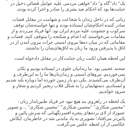
یک” داد”گاه و” داد”خواهی مردمی علیه عوامل قضائیِ دخیل در
جنایت‌ها بود که احکام ضد بشری را صادر و اجرا کرده بودند
.
زنانی که در داخل زندان با شجاعت و شهامت در مقابل قضات
صادر کننده احکام‌شان ایستاده بودند و تنها خواسته‌شان توقف
سرکوب و خشونت علیه مردم ایران بود
.
آنها فریاد می‌زدند و از
مقامات می‌خواستند که اعدام و شکنجه را متوقف کنند
.
قضات و
مقاماتی که در میان ده‌ها نیروی امنیتی جرات بیرون آمدن از در
اتاق یا پذیرفتن ورود ما زنان به اتاق‌های‌شان را نداشتند
.
این لحظه همان لکنت زبان جنایت‌کار در مقابل دادخواه است
.
صحنه عجیبی بود. ما زندانیان جلوی در ایستاده بودیم و تکان
نمی‌خوردیم. نیروهای امنیتی و زندان‌بان‌ها ما را به این‌طرف و
آن‌طرف می‌کشیدند. یکی دو بار زمین خورده اما دوباره بلند شدیم
و ایستادیم. دستها‌یمان را به شکل قلاب زنجیر کردیم و شعار و
سرود خواندیم
.
یک لحظه در راهروی بند هیچ نبود جز فریاد طنین‌انداز زنان :
“محسن شکاری” “محسن شکاری” “محسن شکاری” ... و تصویر
عموزاد از لای نرده‌های پنجره افسرنگهبانی که سرش پائین و
پائین‌تر می‌افتاد؛ تصویری به یاد ماندنی شد در خاطرمان
.
ایکاش
عکاسی از آن لحظه عکس می‌گرفت
.