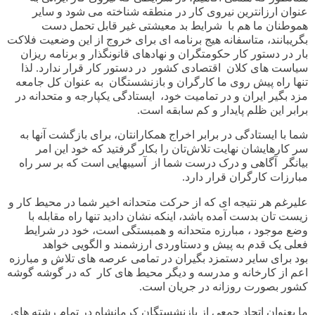
عنوان ارزانترین نیروی کار در منطقه شناخته می شود و سایر
هموطنان ما هم با شرایط بد معیشتی غیر قابل تحمل دست
بگریبانند، متاسفانه هیج برنامه ای برای خروج از این وضعیت فلاکت
بار در دستور کار حکومتگران و نهادهای قانونگذار و برنامه ریزان
سیاست های کلان اقتصادی کشور در دستور کار قرار ندارد
.
لذا
تنها راه پیش روی ما کارگران و بازنشستگان به عنوان کل جامعه
مزد بگیر ایران و در تمامیت خود، ایستادگی یکپارجه و متحدانه در
برابر این ظلم پایدار و کم سابقه است
.
شما با ایستادگی در برابر اخراج همکارانتان، برای بازگشت آنها به
سر کارهایشان نهایت تلاش‌تان را بکار گرفتید که خود این امر
بیانگر آگاهی و درک درست شما از آسیبهایی است که بر سر راه
مبارزات کارگران قرار دارد
.
علیرغم هر نتیجه ای که از حرکت متحدانه اخیر شما در محیط کار و
زیست تان بدست آمده باشد، اینکه نشان دادید تنها راه مقابله با
وضع موجود ، مبارزه متحدانه و همبستگی است، خود در شرایط
فعلی یک قدم به پیش و دستاوردی ارزشمند و الگویی خواهد
بود برای سایر دستمزد بگیران در تمامی عرصه های تلاش و مبارزه
اعم از کارخانه و مدرسه و دیگر محیط های کار که در گوشه گوشه
کشور بصورت روزانه در جریان است.
ما بعنوان اتحاد جمعی از بازنشستگان کرمانشاه در تمام رشته های