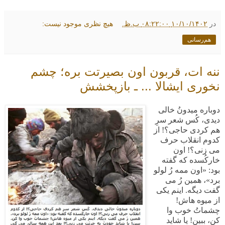
در
۱۰/۱۰/۱۴۰۲ ۰۸:۲۲:۰۰ ب.ظ.
هیچ نظری موجود نیست:
هم‌رسانی
ننه ات، قربون اون بصیرتت بره؛ چشم
نخوری ایشالا ... ـ بازپخشش
دوباره میدونُ خالی
دیدی، کُس شعر سرِ
هم کردی حاجی؟! از
کدوم انقلاب حرف
می زنی؟! اون
خارکُسده که گفته
بود: «اون ممه رُ لولو
برد»، همین رُ می
گفت دیگه. اینم یکی
از میوه هاش!
چشماتُ خوب وا
کن، ببین! یا شاید