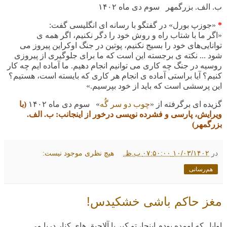
ب. الف. بزرگمهر سوم دی ماه
۱۴۰۲
*
«جوزپ بورل» در گفتگو با رسانه ای انگلیسی گفت
:
«اگر ما با شتاب راه و روش خود را دگر نکنیم، اگر همه ی
توانایی‌های خود را بسیج نکنیم، پوتین در جنگ اوکراین پیروز می
شود ... نکته ی برجسته این است که ما برای جلوگیری از پیروزی
روسیه در جنگ چه کاری می توانیم انجام دهیم. ما آماده ایم چه کار
کنیم؟ آیا براستی آماده ی انجام هر کاری که بایسته است، هستیم؟
این پرسشی است که باید از خود بپرسیم.»
گزیده ای
برگرفته از «
چوب دو سر گُه
» سوم دی ماه ۱۴۰۲
(با
ویرایش، پارسی و فشرده نویسی درخور از اینجانب: ب. الف.
بزرگمهر)
در
۱۰/۰۳/۱۴۰۲ ۰۷:۵۰:۰۰ ب.ظ.
هیچ نظری موجود نیست:
هم‌رسانی
مغز حاکم باشی خشکیدس!
اوایل که اومده بودم اینجا، تو کپر یا آلاچیق های کنار دریا می