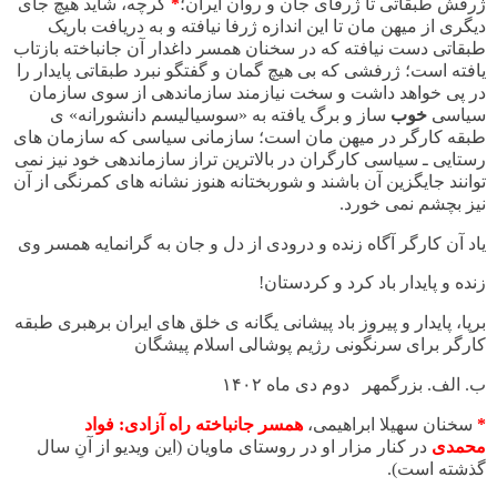
ژرفش طبقاتی تا ژرفای جان و روان ایران؛
*
گرچه، شاید هیچ جای
دیگری از میهن مان تا این اندازه ژرفا نیافته و به دریافت باریک
طبقاتی دست نیافته که در سخنان همسر داغدار آن جانباخته بازتاب
یافته است؛ ژرفشی که بی هیچ گمان و گفتگو نبرد طبقاتی پایدار را
در پی خواهد داشت و سخت نیازمند سازماندهی از سوی سازمان
سیاسی
خوب
ساز و برگ یافته به «سوسیالیسم دانشورانه» ی
طبقه کارگر در میهن مان است؛ سازمانی سیاسی که سازمان های
رستایی ـ سیاسی کارگران در بالاترین تراز سازماندهی خود نیز نمی
توانند جایگزین آن باشند و شوربختانه هنوز نشانه های کمرنگی از آن
نیز بچشم نمی خورد.
یاد آن کارگر آگاه زنده و درودی از دل و جان به گرانمایه همسر وی
زنده و پایدار باد کرد و کردستان!
برپا، پایدار و پیروز باد پیشانی یگانه ی خلق های ایران برهبری طبقه
کارگر برای سرنگونی رژیم پوشالی اسلام پیشگان
ب. الف. بزرگمهر دوم دی ماه
۱۴۰۲
*
سخنان سهیلا ابراهیمی،
همسر جانباخته راه آزادی: فواد
محمدی
در کنار مزار او در روستای ماویان (این ویدیو از آنِ سال
گذشته است).