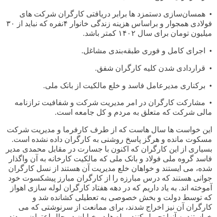
•
همسان‌سازی دستمزد ها برابر دریافتی کارگران شرکت های
فولادی همجوار و براساس هزینه زندگی خانوار
۴
نفره که نباید از
۳۰
میلیون تومان برای سال
۱۴۰۲
کمتر باشد
.
•
اجرای کامل و فوری طبقه‌بندی مشاغل
.
•
قراردادی شدن کلیه کارگران شفق
.
•
برکناری مدیرعامل فاسد و خلع مالکیت از بانک ملی
.
•
مشارکت کارگران در امر مدیریت شرکت و شفافیت ترازنامه
مالی شرکت که متعلق به مردم و کل جامعه است
.
این خواست ها سال هاست که از طرف کارفرما و مدیریت شرکت
مسکوت مانده و هرگز پاسخ روشنی به کارگران داده نشده است.
بسیاری از این کارگران که اکنون با جسارت در مقابل محمدی مدیر
فاسد گروه ملی فولاد و بانک ملی که مالکیت کارخانه به آن واگذار
شده، می ایستند و خواهان خلع مدیریت آن هستند از نسل کارگران
جوانی هستند که درس مبارزه را از کارگران مبارز پیشکسوت خود
آموخته اند. به یاد داریم که در دهه هفتاد کارگران لوله سازی اهواز
که توسط دولت و بخش خصوصی به تعطیلی کشانده شد و
کارگران آن نیز اخراج شدند، برای ممانعت از سرنوشتی که می
خواستند به آنها تحمیل کنند، ماه ها در خیابان در حال اعتراض بودند