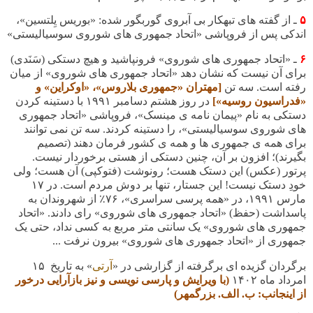
۵
ـ
از گفته های تبهکار بی آبروی گوربگور شده: «بوریس یِلتسین»،
اندکی پس از فروپاشی «اتحاد جمهوری های شوروی سوسیالیستی»
۶
ـ «اتحاد جمهوری های شوروی» فرونپاشید و هیچ دستکی (سَنَدی)
برای آن نیست که نشان دهد «اتحاد جمهوری های شوروی» از میان
رفته است. سه تن
[مهتران «جمهوری بلاروس»، «اوکراین» و
«فدراسیون روسیه»]
در روز هشتم دسامبر
۱۹۹۱
با دستینه کردن
دستکی
به نام
«پیمان نامه ی مینسک»، فروپاشی
«اتحاد جمهوری
های شوروی سوسیالیستی»،
را دستینه کردند. سه تن نمی توانند
برای همه ی جمهوری ها و همه ی کشور فرمان دهند (تصمیم
بگیرند)؛ افزون بر آن، چنین دستکی از هستی برخوردار نیست.
پرتور (عکس) این دستک هست؛ رونوشت (فتوکپی) آن هست؛ ولی
خودِ دستک نیست! این جستار، تنها بر دوش مردم است. در ۱۷
مارس ۱۹۹۱، در «همه پرسی سراسری»، ۷۶٪ از شهروندان به
پاسداشت (حفظ) «اتحاد جمهوری های شوروی» رای دادند. «اتحاد
جمهوری های شوروی» یک سانتی متر مربع به کسی نداد، حتی یک
جمهوری از «اتحاد جمهوری های شوروی» بیرون نرفت ...
برگردان گزیده ای برگرفته از گزارشی در «
آرتی
» به تاریخ ۱۵
امرداد ماه
۱۴۰۲
(با ویرایش و پارسی نویسی و نیز بازآرایی درخور
از اینجانب: ب. الف. بزرگمهر)