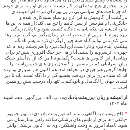
بزند. اینجوری هیچ آینده ای در کار نیست؛ نه برای او و نه برای خودم
که جز باخت های سیاسی پی در پی بهره ای نبرده ام. اندیشه ی
بازگشت آن گاومیش به این کاخ رو سیاهِ سپیدکاری شده و
جایگزینی ام هم بیش از پیش کامم را تلخ می کند؛ از همه ی این ها
بدتر، اندیشه ی اینکه پایم به دادگاه کشیده شود و تا پایان زندگی
تیره روزم با آبرویی از دست رفته در زندان بگذرانم، گریبانم را رها
نمی کند. نمی توانم گناه همه چیز را بگردن دَردانه پسرِ الدنگم
بیفکنم. آینده تیره و تار است. این آینک تیره را هم بچشم زده ام که
چهره ی ترشرویم را نبینید. آیا راهی جز جنگ افروزی بیش تر برای
رهایی از این کابوس ها هست؟ بگمانم نه! من که از آن اَستَرِ جفتک
پرانِ اسراییلی کم تر نیستم. از کُسخل بازی های چپ وراست را
جابجا گرفتن هم چیزی در نخواهد آمد. هم اکنون هم بسیاری بو برده
اند که سیاه بازی برای دریافت بخشودگی از دادگاه است. باید تا دیر
نشده، جهان را لگدمال و نابودکنم ... تنها راه درستِ پیشِ رو همین
است ...
از اندیشه و زبان «پرزیدنت بادبادی»:
ب. الف. بزرگمهر دهم اسپند
ماه ۱۴۰۲
*
کاخ روسیاه به آگاهی رساند که «پرزیدنت بادبادی»، مهتر جمهور
«یانکی» ها برای آزمایش های پزشکی سالانه راهی بیمارستان می
شود
.
بامداد
امروز به وخت واشنگتن، وی به «کانون پزشکی والتر