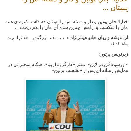
بِسِتان ...
خدایا! جان پوتین و دار و دسته اش را بِسِتان که کاسه کوزه ی همه
مان را شکست و آرامش چندین سده ای مان را بهم ریخت ...
از اندیشه و زبان «بانو هیتلرنژاد»:
ب. الف. بزرگمهر هفتم اسپند
ماه
۱۴۰۲
زیرنویس پرتور:
«اورسولا فُن در لاین»، مهتر «کارگروه اروپا»، هنگام سخنرانی در
همایش رسانه ایِ پس از «نشست برلین»