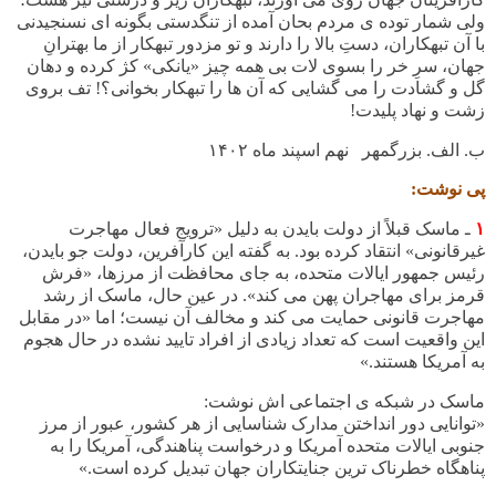
ولی شمار توده ی مردم بحان آمده از تنگدستی بگونه ای نسنجیدنی
با آن تبهکاران، دستِ بالا را دارند و تو مزدور تبهکار از ما بهترانِ
جهان، سرِ خر را بسوی لات بی همه چیز «یانکی» کژ کرده و دهان
گل و گشادت را می گشایی که آن ها را تبهکار بخوانی؟! تف بروی
زشت و نهاد پلیدت!
ب. الف. بزرگمهر نهم اسپند ماه
۱۴۰۲
پی نوشت:
۱
ـ ماسک قبلاً از دولت بایدن به دلیل «ترویج فعال مهاجرت
غیرقانونی» انتقاد کرده بود. به گفته این کارآفرین، دولت جو بایدن،
رئیس جمهور ایالات متحده، به جای محافظت از مرزها، «فرش
قرمز برای مهاجران پهن می کند». در عین حال، ماسک از رشد
مهاجرت قانونی حمایت می کند و مخالف آن نیست؛ اما «در مقابل
این واقعیت است که تعداد زیادی از افراد تایید نشده در حال هجوم
به آمریکا هستند.»
ماسک در شبکه ی اجتماعی اش نوشت:
«
توانایی دور انداختن مدارک شناسایی از هر کشور، عبور از مرز
جنوبی ایالات متحده آمریکا و درخواست پناهندگی، آمریکا را به
پناهگاه خطرناک ترین جنایتکاران جهان تبدیل کرده است
.
»