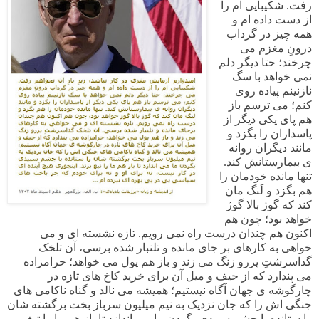
رفت. شکیبایی ام را
از دست داده ام و
همه چیز در گرداب
درونِ مغزم می
چرخند؛ حتا دیگر دلم
نمی خواهد با سگ
نازنینم پیاده روی
کنم؛ می ترسم باز
هم پای یکی دیگر از
پاسداران را بگزد و
مانند دیگران روانه
ی بیمارستانش کند.
تنها مانده خودمان را
هم بگزد و لَنگ مان
کند که گوژ بالا گوژ
خواهد بود؛ چون هم
اکنون هم چندان درست راه نمی رویم. تازه نشسته ای و می
خواهی به کارهای بر جای مانده و تلنبار شده برسی، آن تلخک
گداسرشتِ پررو زنگ می زند و باز هم پول می خواهد؛ حرامزاده
می پندارد که از حیف و میل آن برای خرید کاخ های تازه در
چارگوشه ی جهان آگاه نیستیم؛ همیشه می نالد و گناه ناکامی های
جنگی اش را که جان نزدیک به نیم میلیون سرباز بخت برگشته شان
را ستانده با چشم سپیدی بگردن ما می اندازد تا باز هم ما را تیغ