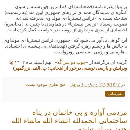
بر بنیاد پذیره نامه (قطعنامه) ای که امروز چهارشنبه از سوی
کنگره ی نمایندگان همه ی ترازهای جمهوریِ آیین مند (به رسمیت)
شناخته نشده ی «ترانس نیستریا»ی مولداوی پذیرفته شد (به
تصویب رسید)، «ترانس نیستریا» در هماوندی با چنبره ی (محاصره)
اختسادی از سوی مولداوی از روسیه در خواست کمک کرده است
.
این گواهی یادآور می شود که «جمهوری ترانس نیستریا»ی مولداوی
با چالش ها و چشم زهره گرفتن (تهدید)های بی پیشینه ی اختسادی
ـ هازمانی و رزمی ـ سیاسی روبرواست
.
گزیده ای برگرفته از «
چوب دو سر گُه
» نهم اسپند ماه
۱۴۰۲
(با
ویرایش و پارسی نویسی درخور از اینجانب: ب. الف. بزرگمهر)
در
۱۲/۰۹/۱۴۰۲ ۱۰:۰۹:۰۰ ب.ظ.
هیچ نظری موجود نیست:
هم‌رسانی
مردمی آواره و بی خانمان در پناه
ساختمانی الحمدلله انشاء الله ماشاء الله
هنوز ویران نشده