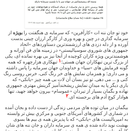
خود تو جان ننه ات «کارآفرین» که سرمایه ی هنگفتت را
بویژه
از
سرمایه گذاری در چین و بهره وری از کارگر ارزان چینی بدست
آورده و از دله دزدی های ارزشمندترین دستاوردهای «اتحاد
جمهوری های شوروی سوسیالیستی» در زمینه های فن آورانه و
هوشمندترین ویژه کاران کوچیده از آنجا نیز بی بهره نمانده ای، یکی
۱
از بزرگ ترین تبهکاران جهان هستی؛
تبهکاری هزارچهره که همه
گونه فرمایش های «سیا» و خداوندان جهان سرمایه را پاس داشته
و می داری؛ و همزمان نمایش های خر رنگ کنی، خرس روسی رنگ
کنی و ... می دهی. تو نیز بسان آن لات بی همه چیز «یانکی» که
باری دیگر پا یه میدانِ نمایش ریشخندآمیز گزینش مهتری جمهوری
نهاده و بگمان بسیار از تیردانِ «عموسام» بیرون خواهد جهید، تنها
۲
هوادار کوچِ آدم های برجسته ای.
بیگمان در میان توده های مردمی زندگی از دست داده و بجان آمده
در شماری از کشورهای آمریکای جنوبی و مرکزیِ بیش تر وابسته
به امپریالیست های «یانکی» که با پذیرش همه ی بیم ها بسوی
بهشت نوید داده شده ی همه ی سرمایه داران و جان ننه های شان
کارآفرینان جهان روی می آورند، تبهکاران ریز و درشتی نیز هست؛