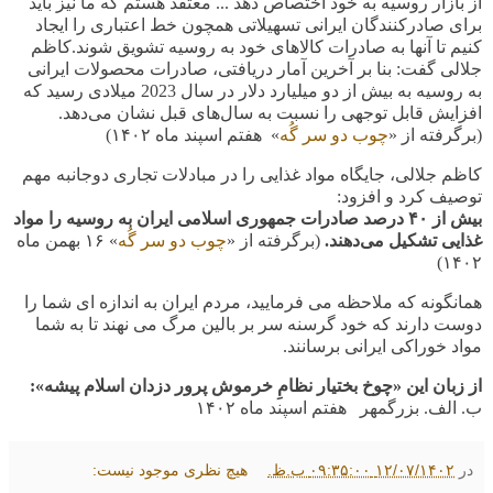
از بازار روسیه به خود اختصاص دهد ... معتقد هستم که ما نیز باید
برای صادرکنندگان ایرانی تسهیلاتی همچون خط اعتباری را ایجاد
کنیم تا آنها به صادرات کالاهای خود به روسیه تشویق شوند.کاظم
جلالی گفت:‌ بنا بر آخرین آمار دریافتی، صادرات محصولات ایرانی
به روسیه به بیش از دو میلیارد دلار در سال 2023 میلادی رسید که
افزایش قابل توجهی را نسبت به سال‌های قبل نشان می‌دهد.
(برگرفته از «
چوب دو سر گُه
»
هفتم اسپند ماه
۱۴۰۲)
کاظم جلالی، جایگاه مواد غذایی را در مبادلات تجاری دوجانبه مهم
توصیف کرد و افزود:
بیش
از ۴۰ درصد صادرات جمهوری اسلامی ایران به روسیه را مواد
غذایی تشکیل می‌دهند.
(
برگرفته از «
چوب دو سر گُه
» ۱۶ بهمن ماه
۱۴۰۲)
همانگونه که ملاحظه می فرمایید، مردم ایران به اندازه ای شما را
دوست دارند که خود گرسنه سر بر بالین مرگ می نهند تا به شما
مواد خوراکی ایرانی برسانند.
از زبان این «چوخ بختیار نظامِ خرموش پرور دزدان اسلام پیشه»:
ب. الف. بزرگمهر هفتم اسپند ماه
۱۴۰۲
در
۱۲/۰۷/۱۴۰۲ ۰۹:۳۵:۰۰ ب.ظ.
هیچ نظری موجود نیست: