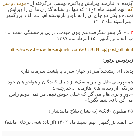
گزیده ای نیازمند ویرایش و پاکیزه نویسی، برگرفته از «
چوب دو سر
گُه
» نهم اسپند ماه
۱۴۰۲ که تنها در نشانه گذاری ها آن را ویرایش
نموده و یکی دو جای آن را به ناچار بازنوشته ام. ب. الف. بزرگمهر
نهم اسپند ماه ۱۴۰۲
۲
ـ « اگر پسر شگرفت هم چون خودت، در پی برجستگی است ...»
ب. الف. بزرگمهر
۱۵
اَمرداد ماه
۱۳۹۷
https://www.behzadbozorgmehr.com/2018/08/blog-post_68.html
زیرنویس پرتور:
پدیده ای ریشخندآمیز در جهانِ سر تا پا پلشتِ سرمایه داری
همه پرسیِ «ایل و تبار ماسک» از دنبال کنندگان و هواخواهان خود
در یکی از رسانه های هازمانی ـ خبرچینی:
«دور و بری هام می گن که خیلی خوش تیپم. من نمی دونم راس
می گن یا نه. شما بگین!»
۶۵ میلیون «لایک» (به نشانِ بیلاخ مانندشان)
ب. الف. بزرگمهر نهم اسپند ماه
۱۴۰۲ (از یادداشتی برجای مانده)