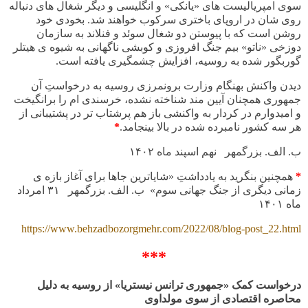
سوی امپریالیست های «یانکی» و انگلیسی و دیگر شغال های دنباله
روی شان در اروپای باختری سرکوب خواهند شد. بخودی خود
روشن است که با پیوستن دو شغال سوئد و فنلاند به سازمان
دوزخی «ناتو» بیم جنگ افروزی و کوبشی ناگهانی به شیوه ی هیتلر
گوربگور شده به روسیه، افزایش چشمگیری یافته است.
دیدن واکنش بهنگام وزارت برونمرزی روسیه به درخواستِ آن
جمهوری همچنان آیین مند شناخته نشده، خرسندی ام را برانگیخت
و امیدوارم در کردار به واکنشی باز هم پرشتاب تر در پشتیبانی از
هر سه کشور نامبرده شده در بالا بینجامد.
*
ب. الف. بزرگمهر نهم اسپند ماه
۱۴۰۲
*
همچنین بنگرید به یادداشتِ «شایاترین جاها برای آغاز بازه ی
زمانی دیگری از جنگ جهانی سوم» ب. الف. بزرگمهر ۳۱ امرداد
ماه
۱۴۰۱
https://www.behzadbozorgmehr.com/2022/08/blog-post_22.html
***
درخواست کمک «جمهوری ترانس نیستریا» از روسیه به دلیل
محاصره اقتصادی از سوی مولداوی