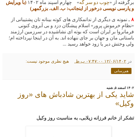
برگرفته از «
چوب دو سر گُه
» چهارم اسپند ماه ۱۴۰۲
(با ویرایش
و پارسی نویسی درخور از اینجانب: ب. الف. بزرگمهر)
۸
ـ نمونه ی دیگری از ندانمکاری های کوته بینانه تان پشتیبانی از
«نظامِ خرموش پرور» اسلام پیشگان دزد و بی آبروی کنونی
فرمانروا بر ایران است که بوته ای نشاشیده در سرزمین ارژمند
باستانی مان و جهان بر جای ننهاده اند. به آن در اینجا نپرداخته ام؛
ولی وختش دیر یا زود خواهد رسید ...
در
۱۲/۰۶/۱۴۰۲ ۰۷:۴۷:۰۰ ب.ظ.
هیچ نظری موجود نیست:
هم‌رسانی
۱۴۰۲ اسفند ۵, شنبه
شاید یکی از بهترین شادباش های «روز
وکیل»
تشکر از خانم فرزانه زیلابی، به مناسبت روز وکیل