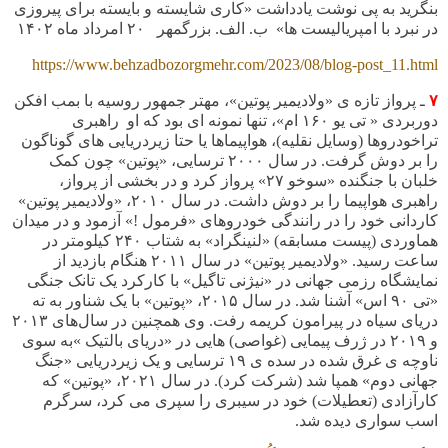
بنگرید به پی نوشت یادداشت «کاری شایسته و بایسته برای پیروزی
در نبرد با امپریالیست ها»
ب. الف. بزرگمهر ۲۰ امرداد ماه
۱۴۰۲
https://www.behzadbozorgmehr.com/2023/08/blog-post_11.html
۷
ـ
پرواز تازه ی «ولادیمیر پوتین»، مهتر جمهور روسیه با بمب افکن
دوربردی « تی یو ۱۶۰ ام»، تنها نمونه ای بود که او راهبری
تراخودروها (وسایل نقلیه)، هواپیماها یا حتا زیردریایی های گوناگون
را بر دوش گرفت. در سال ۲۰۰۰ ترسایی، «پوتین» چون کمک
خلبان با جنگنده «سوخو ۲۷» پرواز کرد و در بخشی از پرواز،
راهبری هواپیما را بر دوش داشت. در سال ۲۰۱۰، «ولادیمیر پوتین»
کاردانی خود را در رانندگی خودروهای «فرمول !» آزمود و در میدان
هماوردی (پیست مسابقه) «لنینگراد» به شتاب ۲۴۰ کیلومتر در
ساعت رسید
.
«ولادیمیر پوتین» در سال ۲۰۱۱ هنگام بازدید از
نمایشگاه رزمی جهانی در «نیژنی تاگیل» با کارکرد یک تانک جنگی
«تی ۹۰ اس»
آشنا شد
.
در سال ۲۰۱۵، «پوتین» با یک شناور به ته
دریای سیاه در پیرامون کریمه رفت. وی همچنین در سال‌های ۲۰۱۳
و ۲۰۱۹ در ژرف پیمایی (غواصی) هایی در «دریای بالتیک »به سوی
ناوچه ی غرق شده در سده ی ۱۹ ترسایی و یک زیردریایی «جنگ
جهانی دوم» همپا شد (شرکت کرد)
.
در سال ۲۰۲۱، «پوتین» که
کارآزادی (تعطیلات) خود در سیبری را سپری می کرد، سرگرم
اسب سواری دیده شد.