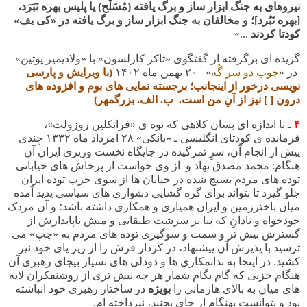
نیروهای به جنگ ابزار ساز و برگ یافته (مُسَلَّح) یا پلیس بهره نَبَرَد،
[بهره نَبُرد]؛
و مخالفان به جنگ ابزار ساز و برگ یافته در «کی یف»
کودتا کردند
...»
گزیده ای برگرفته از گفتگوی «تاکر کارلسون» با «ولادیمیر پوتین»
در «
چوب دو سر گُه
» ۲۰ بهمن ماه
۱۴۰۲
(با ویرایش و پارسی
نویسی درخور از اینجانب؛
برجسته نمایی های بوم و
افزوده های
درون [ ] نیز از آنِ من است. ب. الف. بزرگمهر)
۴
ـ تا اندازه ای بسان کلاهی که نوه ی «فرانکلین روزولت»،
فرمانده ی کودتای انگلیسی ـ «یانکی» ۲۸ امرداد ماه
۱۳۳۲ چندی
پیش از انجام آن، سرِ تمرگیده در جایگاه نخست وزیری ایران آن
هنگام: محمد مصدق نهاد و از وی خواست از پرخاش های خیابانی
توده های مردم بسیج شده در خیابان ها از سوی حزب توده ایران
جلو گیرد تا بتواند برای گره گشایی دشواری های سیاسی پدید آمده
میان باخترزمین و ایران همیاری و همکاری داشته باشد؛ و آن مردک
خودخواه و نادانِ که بنا بر سرشت طبقاتی و منش ناپایدارش از
گسترش بیش تر و سمت و سوگیری توده های مردم به «چپ» می
ترسید با پذیرش آن پیشنهاد، در کردار فرش را از زیر پای خود نیز
کشید. در اینجا به ندانمکاری ها و دودلی های بسیار بیجای رهبری آن
هنگام حزبی که گام بگام شمار هر چه بیش تری از روشنفکران لایه
های میان به بالای هازمانی را
بویژه
در ساختار رهبری خود انباشته
بود و نتوانست بهنگام از جای بجنبد، نپرداخته ام.