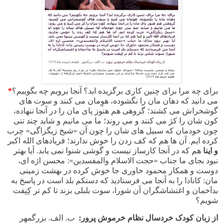
برای چه مرا برای چنین کاری برگزیده اید؟ آنجا برویم چه بگوییم؟
*
می دانید که دهان مان را نگشوده، هوِمان می کنند و سوت های
گوشخراش می کشند؛ گروهی هم هنوز پای مان را در آنجا ننهاده،
کون شان را کژ می کنند و می روند؛ ما می مانیم و شاید چند تنی
چون خودمان که سبیل های شان را چون آن «شیخ زیگزاگی» چرب
کرده ایم. آن ها هم که کف زدن را خوش ندارند؛ فریادهای الله اکبر
و اینا
هم که در آنجا کارساز نیست و گوشی شنوا نمی یابد. آیا بهتر
نبود بجای ما جناب «حجت الاسلام والمفسدین»: محسن اژه ای،
دوست و همکار محمود خاوری جا خوش کرده در بهشت زمینی
مان: کانادا را به آنجا می فرستادید که دستکم بلد است در پاسخ به
بداَخمان و اغتشاشگران آن شورا، سوت بلبلی بزند تا کم تر کِنِفت
شویم؟
از زبان کودک خردسال نظام خرموش پرور:
ب. الف. بزرگمهر