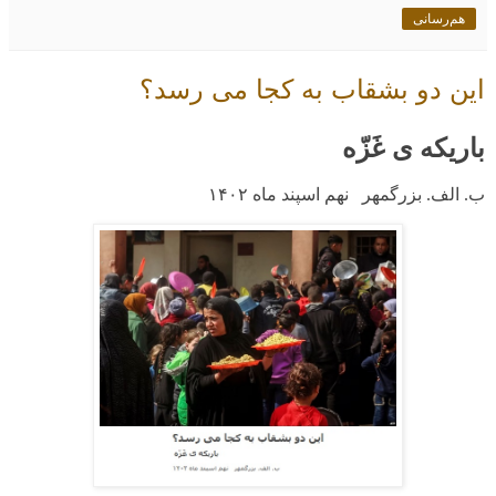
هم‌رسانی
این دو بشقاب به کجا می رسد؟
باریکه ی غَزّه
ب. الف. بزرگمهر نهم اسپند ماه
۱۴۰۲