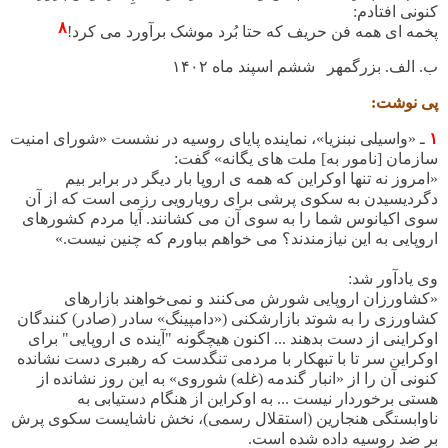
کنونی افتادم
:
۸
پخمه ای همه فن حریف که حتا بُرد موشک برآورد می کرد!
ب. الف. بزرگمهر ششم اسپند ماه
۱۴۰۲
پی نوشت:
۱
ـ «واسیلی نبنزیا»، نماینده پایای روسیه در نشست «شورای امنیت
سازمان [نامور به] ملت های یگانه» گفت
:
«امروز نه تنها اوکراین که همه ی اروپا بار دیگر در برابر بیم
دگردیسیدن به سکوی پرشی برای رویارویی رزمی است که از آن
سوی اکیانوس شما را به سوی آن می کشانند. آیا مردم کشورهای
اروپایی به این نیازمندند؟ می خواهم بباورم که چنین نیست.»
وی یادآور شد:
«
کشاورزان اروپایی شورش می‌کنند و نمی‌خواهند بازارهای
کشاورزی را به شوتد بازارشکنی («دامپینگ» سادر (صادر) کنندگان
اوکراینی از دست بدهند ... اکنون هیچگونه "آینده ی اروپایی" برای
اوکراین سر تا با تبهکار با مردمی تنگدست که رهبری دست نشانده
کنونی آن را از «انبار گندمه (غله) شوروی» به این روز نشانده از
هستی برخوردار نیست ... به اوکراین از هنگام دستیابی به
ناوابستگی هنجارین (استقلال رسمی)، نخش ناشایست سکوی پرش
بر ضد روسیه داده شده است
.