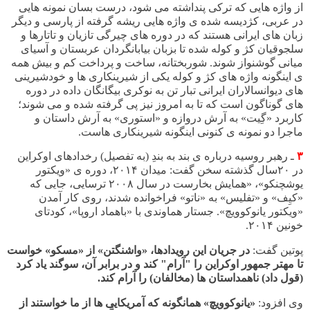
از واژه هایی که ترکی پنداشته می شود، درست بسان نمونه هایی
در عربی، کژدیسه شده ی واژه هایی ریشه گرفته از پارسی و دیگر
زبان های ایرانی هستند که در دوره های چیرگی تازیان و تاتارها و
سلجوقیان کژ و کوله شده تا بزبان بیابانگردان عربستان و آسیای
میانی گوشنواز شوند. شوربختانه، ساخت و پرداخت کم و بیش همه
ی اینگونه واژه های کژ و کوله یکی از شیرینکاری ها و خودشیرینی
های دیوانسالاران ایرانی تبار تن به نوکری بیگانگان داده در دوره
های گوناگون است که تا به امروز نیز پی گرفته شده و می شوند؛
کاربرد «گِیت» به آرش دروازه و «استوری» به آرش داستان و
ماجرا دو نمونه ی کنونی اینگونه شیرینکاری هاست.
۳
ـ
رهبر روسیه درباره ی بند به بندِ (به تفصیل) رخدادهای اوکراین
در ۲۰سال گذشته سخن گفت: میدان ۲۰۱۴، دوره ی «ویکتور
یوشچنکو»، «همایش بخارست در سال ۲۰۰۸ ترسایی، جایی که
«کیِف» و «تفلیس» به «ناتو» فراخوانده شدند، روی کار آمدن
«ویکتور یانوکوویچ». جستار هماوندی با «باهماد اروپا»، کودتای
خونین ۲۰۱۴
.
پوتین گفت:
در جریان این رویدادها، «واشنگتن» از «مسکو» خواست
تا مهتر جمهور اوکراین را "آرام" کند و در برابر آن، سوگند یاد کرد
(قول داد) ناهمداستان ها (مخالفان) را آرام کند
.
وی افزود:
«یانوکوویچ» همانگونه که آمریکایی ها از ما خواستند از