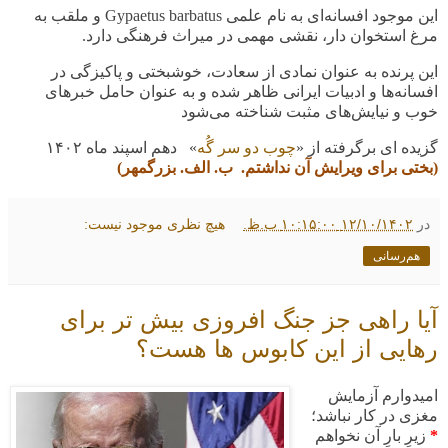
این موجود افسانه‌ای به نام علمی
Gypaetus barbatus
و ملقب به
مرغ استخوان دار، نقشی مهمی در میراث فرهنگی دارد
.
این پرنده به عنوان نمادی از سعادت، خوشبختی و پاکیزگی در
افسانه‌ها و ادبیات ایرانی ظاهر شده و به عنوان حامل خبرهای
خوب و نیایش‌های مثبت شناخته می‌شود
گزیده ای برگرفته از «
چوب دو سر گُه
» دهم اسپند ماه
۱۴۰۲
(بختی برای ویرایش آن نداشتم. ب. الف. بزرگمهر)
در
۱۲/۱۰/۱۴۰۲ ۱۰:۱۵:۰۰ ب.ظ.
هیچ نظری موجود نیست:
هم‌رسانی
آیا راهی جز جنگ افروزی بیش تر برای
رهایی از این کابوس ها هست؟
امیدوارم آزمایش
مغزی در کار نباشد؛
*
زیرِ بارِ آن نخواهم