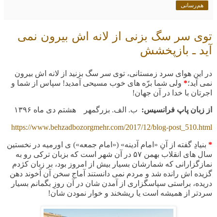
هم‌رسانی
توی سر سگ بزنی از لانه اش بیرون نمی
آید ـ بازپخشش
در این هوای سرد زمستانی، توی سر سگ بزنید از لانه اش بیرون
نمی آید؛
*
ولی شما برّه های خوب مسیحی آمدید! سپاس از شما و
اجرتان با خدا در آن جهان!
از زبان پاپ فرانسیس:
ب. الف. بزرگمهر هشتم دی ماه ۱۳۹۶
https://www.behzadbozorgmehr.com/2017/12/blog-post_510.html
*
بنیادِ گفته از آنِ «امام آدینه» («امام جمعه») ی اورمیه در نخستین
سال های انقلاب بهمن ۵۷ در آن شهر است که بزبان ترکی رو به
نمازگزارانی که شمارشان بسیار بیش از امروز بود، بر زبان کژدم
گزیده اش رانده شد و مردم نمی دانستند آماج سخن آن آخوند دهن
دریده، براستی سپاسگزاری از آمدن شان در آن روزِ بگمانم بسیار
سردتر از همیشه است یا ریشخند و خوار نمودن شان!