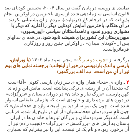
نماینده ی روسیه در پایان گفت در سال ۲۰۰۴، نخستین کودتای ضد
قانون اساسی سازماندهی شده از سوی باختزمین در اوکراین انجام
پذیرفت که در فرجام کار (درنهایت)، مردم از آن پشتیبانی نکردند.
در آن هنگام، باختزمین آمایش کودتایی دیگر را آغازید که دیگر با
دشواری روبرو نشود و ناهمداستانان سیاسی «اپوزیسیون»
میهن‌پرستان این کشور برای همیشه نابود شود.
در همه ی سالهای
پس از «کودتای میدان» در اوکراین چنین روز و روزگاری
فرمانرواست.
برگرفته از «
چوب دو سر گُه
» پنجم اسپند ماه ۱۴۰۲
(با ویرایش،
پارسی و اندک بازنویسی درخور از اینجانب؛
برجسته نمایی های بوم
نیز از آنِ من است. ب. الف. بزرگمهر
)
۲
ـ واژه ی «هخا» همان واژه ی سرِ زبان پارسی کنونیِ «آقا»ست
که دهخدا آن را از ریشه ی ترکی پنداشته است. مانش این واژه ی
کهن پارسی، «بزرگِ تبار و خاندان» در دوران باستان و «بزرگزاده»
در دوره های برده داری و خاوندی است که هازمان طبقاتی استوار
شده است. چون یک نمونه، از دید من آمیخته واژه ی «هخامنش» که
چون
نامِ
سردودمان «هخامنشیان» از آن در تاریخ یاد شده، فرنامی
است که دیگر سردودمانان و بزرگان تبارها و خاندان ها در ایران
باستان به آرش های «بزرگمنش»، «بزرگزاده» (نجیب زاده) نیز از
آن برخورداربوده و نام یک تن نیست. این را نیز بیفزایم که بسیاری