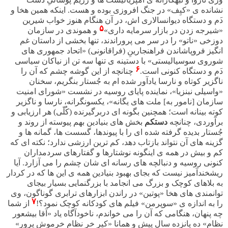
نشانده ی «کیِف» در جنگ افروزی بوده و هست. اینکه همین هخا و
د
م و دستگاه دیوانسالاری اش، در آن هنگام هنوز خواب شیرین
۵
«شیرجه زدن در بازار سرمایه داری»
و هموندی در سازمان
دوزخی «ناتو» را در سر می پروراندند، تنها بخشی از داستان غم
انگیز فروپاشاندن فراهنجارینِ (فراقانونی) «اتحاد جمهوری های
شوروی سوسیالیستی» با دستینه ی تنها سه تن از نیاکان سیاسی
۶
د
م و دستگاه کنونی است.
چنانچه از این گوشه چشم که آن را
ناگزیر کوتاه و نارسا یادآور شده ام به جُستار بنگریم، سخنان
«واسیلی نبنزیا»، نماینده پایای روسیه در نشست «شورای امنیت
سازمان [نامور به] ملت های یگانه»، یکسونگرانه، نارسا و ناگزیر
کوته بینانه است؛ همچنین بگونه ای دربرگیرنده (کُلّی) هر ارزیابی و
برآوردی، چنانچه
دستکم
بخش های بنیادین بهم پیوسته از روند و
جُستار بدیده گرفته شده ای را با پیوندها، گسست ها، گمانه ها و
گزینه های آن نتواند بازتاب دهد، کم ترین ارزشی ندارد؛ نکته ای که
کم و بیش در همه ی اینگونه نوشتارها و گفتارهای سردمداران
کنونی روسیه و دنبالچه های رسانه ای شان چشم را می آزارد. آیا
ریشخندآمیز نیست که بجای بهبود بنیادین همه ی این ها که در کردار
به بلاهای کوچک و بزرگ می انجامد با بزرگنمایی بسیار بیجای
توانمندی های هخا «پوتین» در راندن ابزارهای ترابری گوناگون، وی
۷
را به اندازه ی «سوپرمن» فیلم های کودکانه کوچک نمود؟!
از شما
چه پنهان، هنگامی که آن را می خواندم، ناخودآگاه یاد «آقا بیشعور
نظام» ده پانزده سال پیش و همانا «کیر خر نظامِ خرموش پرور»