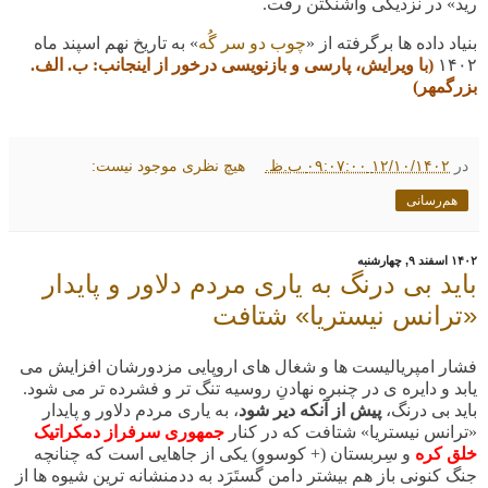
رید» در نزدیکی واشنگتن رفت
.
بنیاد داده ها برگرفته از
«
چوب دو سر گُه
» به تاریخ نهم اسپند ماه
۱۴۰۲
(با ویرایش، پارسی و بازنویسی درخور از اینجانب: ب. الف.
بزرگمهر)
در
۱۲/۱۰/۱۴۰۲ ۰۹:۰۷:۰۰ ب.ظ.
هیچ نظری موجود نیست:
هم‌رسانی
۱۴۰۲ اسفند ۹, چهارشنبه
باید بی درنگ به یاری مردم دلاور و پایدار
«ترانس نیستریا» شتافت
فشار امپریالیست ها و شغال های اروپایی مزدورشان افزایش می
یابد و دایره ی در چنبره نهادنِ روسیه تنگ تر و فشرده تر می شود.
باید بی درنگ،
پیش از آنکه دیر شود
، به یاری مردم دلاور و پایدار
«ترانس نیستریا» شتافت که در کنار
جمهوری سرفراز دمکراتیک
خلق کره
و سِربستان (+ کوسوو) یکی از جاهایی است که چنانچه
جنگ کنونی باز هم بیشتر دامن گستَرَد به ددمنشانه ترین شیوه ها از