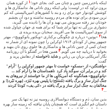
۱
اینکه باخترزمین چنین و چنان می کند، بجای خود؛
از کوزه همان
برون تراود که در اوست؛ ولی اینکه روی نادانی ها، ندانمکاری ها و
کوشش کودنوار خود برای زد و بند با کشورهای امپریالیستی که کم
ترین سودی برای توده های مردم روسیه نداشته و دود آن بچشم
خودتان نیز رفته سرپوش می نهید و آن ها را نادیده می گیرید،
دشواری بزرگی نه تنها برای شما که برای همه ی جهان چپاول شده
از سوی امپریالیست ها می آفریند. سخنان بریده بریده ی
۲
هخا
«پوتین» درباره ی چگونگی برکناری «ویکتور یانوکوویچ»، مهتر
جمهور پیش از کودتای ۱۹۱۴ اوکراین را چون نمونه ای از شمار نه
چندان کمی از چنین نادانی ها و ندانمکاری ها جلوی روی تان بنهید و
۳
بخوانید تا دریابید چه می گویم.
همین هخا در گفتگو با آن روزنامه
نگار آمریکایی بزبانِ بی زبانیِ و
شاید
ناخواسته
از دهانش پرید و
گفت
:
«
واشنگتن» از «مسکو» خواست تا مهتر جمهور اوکراین را "آرام"
کند و در برابر آن، سوگند یاد کرد ناهمداستان ها را آرام کند ...
«یانوکوویچ» همانگونه که آمریکایی ها از ما خواستند از نیروهای به
جنگ ابزار ساز و برگ یافته (مُسَلَّح) یا پلیس بهره نَبَرَد، [بهره نَبُرد]؛ و
مخالفان به جنگ ابزار ساز و برگ یافته در «کی یف» کودتا کردند
۴
...
بدین سان، د
م و دستگاه دیوانسالاری روسیه نیز نه تنها یک سر
داستان غم انگیزی است که همچنان پایان نیافته که زمینه ساز بهره
وری ناروا و تبهکارانه ی امپریالیست ها و رژیم پوشالیِ دست