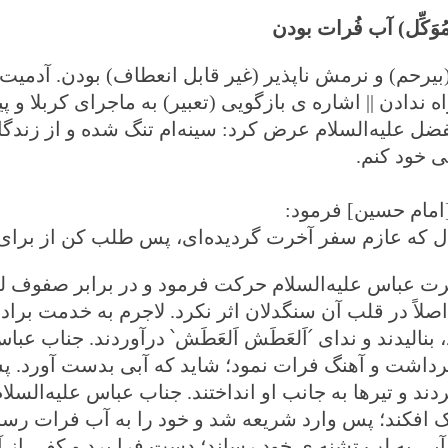
ُوَکِّل) آب فُرات بودن
یرحم) و نرمش ناپذیر (غیر قابل انعطاف) بودن. آدمیت 
 ندادن || اشاره‌ ی بازگویی (تعبیر) به ماجرای کربلا و
الفضل علیه‌السلام عرض کرد: سینه‌ام تنگ شده و از زندگان
 خود کنم.
مام حسین] فرمود:
ل که عازم سفر آخرت گردیده‌ای، پس طلب کن از برای 
عباس علیه‌السلام حرکت فرمود و در برابر صفوف لشکر
اصلاً در قلب آن سنگدلان اثر نکرد. لاجرم به خدمت برا
 بنالیدند و ندای
՛
اَلعَطَش اَلعَطَش
՝
درآوردند. جناب عباس
اشت و آهنگ فرات نمود؛ شاید که آبی بدست آورد. پس چها
ند و تیرها به جانب او انداختند. جناب عباس علیه‌السلا
 افکند؛ پس وارد شریعه شد و خود را به آب فرات رس
ی به لب تشنه ‌ی خود رساند؛ دست فرا برد و کفی از آب