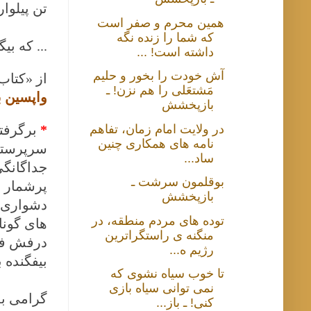
تن پیلوا
همين محرم و صفر است
كه شما را زنده نگه
... که بیگمان
داشته است! ...
آش خودت را بخور و حلیم
از «کتاب
مَشتعَلی را هم نزن! ـ
واپسین ب
بازپخشش
در ولایت امام زمان، تفاهم
*
برگرفت
نامه های همکاری چنین
سرپرستی 
ساد...
جداگانگی
بوقلمون سرشت ـ
پرشمار ب
بازپخشش
دشواری ک
توده های مردم منطقه، در
های گونا
منگنه ی راستگراترین
درفش فر
رژیم ه...
بیفگنده ب
تا خوب سیاه نشوی که
نمی توانی سیاه بازی
گرامی ب
کنی! ـ باز...