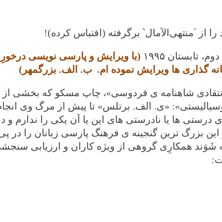
اس کرده)!
دوم، تابستان
۱۹۹۵
(با ویرایش و پارسی نویسی درخورِ
شانه گذاری ها ویرایش نموده ام. ب. الف. بزرگمهر)
انتقادی شاهنامه ی فردوسی»، چاپ مسکو که بخشی از آ
لیستی»: «ی. الف. برتلس» تا پیش از مرگ وی انجام 
 درستی ها یا نادرستی های این یا آن یکی را ندارم و د
این بزرگ ترین گن
ج
ینه ی فرهنگ پارسی زبانان را در پی 
ه شَوَند همکارِی گروهی از ویژه کاران و ارزیابی سنجش
ت
: