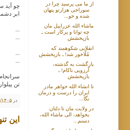
از ما می پرسید چرا در
چو آید سر
سوراخی هزارتو پنهان
ابر دشمن
شده و خو...
ماشاء الله عزراییل مان
...
چه توانا و پرکار است ـ
...
بازپخشش
انقلابی شکوهمند که
...
مُلّاخور شد! ـ بازپخشش
...
بازگشت به گذشته،
آرزویی ناکام! ـ
سرانجام 
بازپخشش
تن پیلوا
تا انشاء الله خواهر مادر
ایران را درست و درمان
نگا...
در
۴/۰۹/۱۴۰۵ ۲:۰۰
در ولایت مان تا دلتان
بخواهد، الی ماشاء الله،
این تن
دستم...