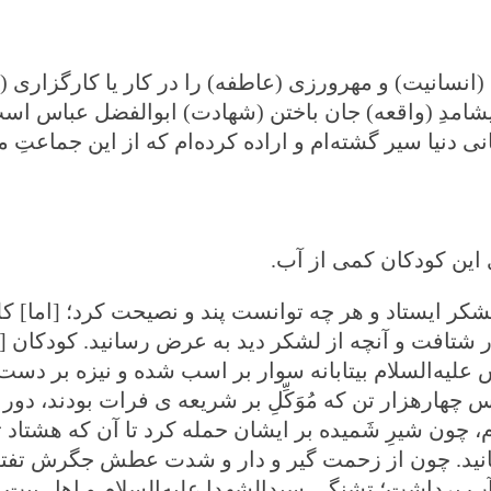
(انسانیت) و مهرورزی (عاطفه) را در کار یا کارگزاری 
 پیشامدِ (واقعه) جان باختن (شهادت) ابوالفضل‌ عباس اس
ی دنیا سیر گشته‌ام و اراده کرده‌ام که از این جماعتِ م
این کودکان کمی از آب
.
 ایستاد و هر چه توانست پند و نصیحت کرد؛ [اما] ک
در شتافت و آنچه از لشکر دید به عرض رسانید. کودکان [ک
 علیه‌السلام بیتابانه سوار بر اسب شده و نیزه بر دس
رهزار تن که مُوَکِّلِ بر شریعه ‌ی فرات بودند، دور 
م، چون شیرِ شَمیده بر ایشان حمله کرد تا آن که هشتاد ت
انید. چون از زحمت گیر و دار و شدت عطش جگرش تفته 
 برداشت؛ تشنگی سیدالشهدا علیه‌السلام و اهل بیت او