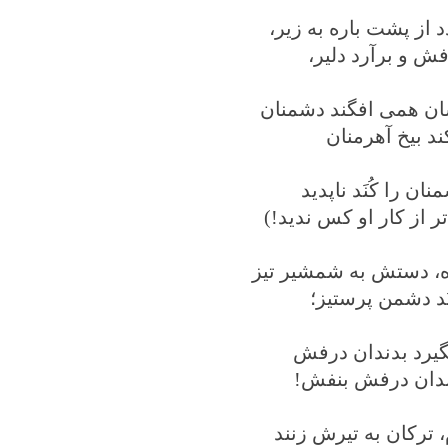
د از پشت باره به زیر،
فش و برآرد دلیر،
سان همی افگند دشمنان
د بیخ آهرمنان
ن را کُنَد ناپدید
ر از کار او کس ندید!)
ه، دستش به شمشیر تیز
نَد دشمن پرستیز؛
یرد بدندان درفش
ندان درفش بنفش!
 ترکان به تیرش زنند