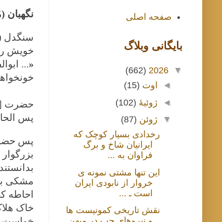
نگهبان (م
صفحه اصلی
سنگدل (ب
بايگانی وبلاگ
خویش راه
«
... ابو
(662)
2026
▼
خونخواهی
◄
اوت
(15)
◄
ژوئیهٔ
(102)
حضرت [ا
پس
الحا
▼
ژوئن
(87)
رخدادی بسیار کوچک که
پس حضرت 
ایرانیان شاخ و برگ
بزرگوار 
فراوان به ...
بدانستند،
این تنها مشتی نمونه ی
مشکی برد
خروار از نابودی ایران
است ـ ...
احاطه کرد
خاک هلاک
نقش تاریخی کمونیست ها
خواست آب
و نیروهای چپ در میهن