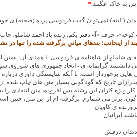
رش به خاک افگنند.
*
 (البته) نمی‌توان گفت فردوسی پرده (صحنه) ‌ی خود را از ՛منتهی‌الآمال՝ برگرفته (اقتب
 کوچه»، حرف «آ» دفتر یکم، زنده یاد احمد شاملو، چاپ 
ند از اینجانب؛ بندهای میانیِ برگرفته شده را تنها در ن
ه ی شاملو از شاهنامه ی فردوسی با همتای آن: «متن 
دانشمند گرانمایه ی «اتحاد جمهوری های شوروی سوسیا
 هایی برخوردار است. با آنکه شایستگی داوری درباره ی
درازای تاریخ که گوناگونی بسیار متن های چاپ شده از 
ار ویژه کاران این رشته بس افزوده، متن انتقادی را ب
گون، برتر می شمارم. برگرفته ام از این متن، چنین اس
وزنده ی کاویان
اشند ایرانیان
دندان درفشِ