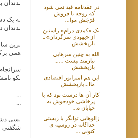
بدندان ب
در عقدنامه قید نمی شود
که زوجه با فروش
به یک دس
فَرَجَش موا...
بدندان د
یک «کمدی درام» راستین
از «یهودی سرگردان» ـ
بازپخشش
برین سا
همی برکَن
الله به چنین سرهایی
نیازمند نیست ... ـ
بازپخشش
سرانجام
نکو نامش
این هم امپراتور اقتصادی
ما! ـ بازپخشش
...
کار آن ها درست بود که با
پرخاشی خودجوش به
...
خیابان ه...
زالوهایی توانگر با زیستی
بسی دشمن
جداگانه در روسیه ی
شگفتی تر
کنونی ...