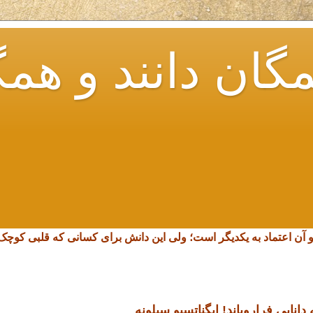
گان دانند و همگ
و آن اعتماد به یکدیگر است؛ ولی این دانش برای کسانی که قلبی کو
انایی فرارویاند!
ایگناتسیو سیلونه