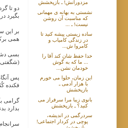
مزدورانش! ـ بازپخشش
دو تا گرد
نشستی به بهانه ی مهمانی
بگیرد در
که مناسبت آن روشن
نیست! ـ ...
بر این ‌
ساده زیستی پیشه کنید تا
همی برکن
در زندگی کامیاب و
کامروا ش...
بسی دشمنا
خدا حفظ شان کند آقا را
(شگفتی‌ت
... ما که به گوش
خودمان نشن...
پس آنگا
این زمان، حلوا می خورم
با هزار آدمی ـ
فکنده کُ
بازپخشش
بانوی زیبا مرا سرفراز می
گرامی بگ
کنید؟ ـ بازپخشش
بدارد بد
سردرگمی در اندیشه،
پوچی در کردار اجتماعی!
سرانجام،
ـ بازپخشش