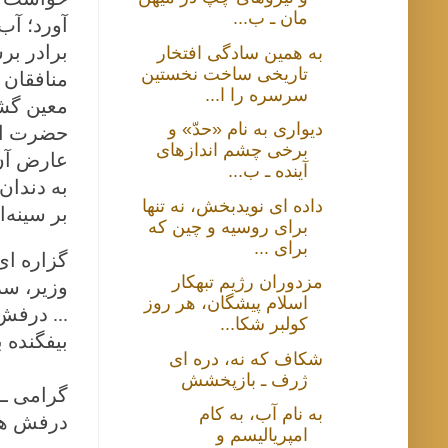
مان ـ ب...
آورد؛ آب
برادر بر
به همین سادگی افتخار
تاریخی ساخت نخستین
منافقان 
سرسره را ا...
معین گشت
دیواری به نام «حدّ» و
حضرت ابو
برخی چشم اندازهای
عارض آن 
آینده ـ ب...
به دندان
داده ای نویدبخش، نه تنها
بر سینه‌
برای روسیه و چین که
برای ...
گزاره ای
مزدوران رژیم تبهکار
وزیر، سر
اسلام پیشگان، هر روز
... درفش
کولبر شکا...
بیفگنده ب
شکاف که نه، دره ای
ژرف ـ بازپخشش
گرامی ــ 
به نام آب، به کام
درفش هما
امپریالیسم و