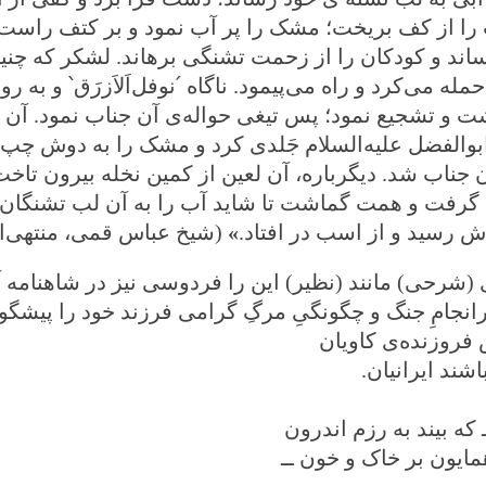
 را از کف بریخت؛ مشک را پر آب نمود و بر کتف راست 
ساند و کودکان را از زحمت تشنگی برهاند. لشکر که چنین 
حمله می‌کرد و راه می‌پیمود. ناگاه
՛
نوفل‌اَلاَزرَق
՝
و به رو
 و تشجیع نمود؛ پس تیغی حواله‌ی آن جناب نمود. آن
الفضل علیه‌السلام جَلدی کرد و مشک را به دوش چپ ا
جناب شد. دیگرباره، آن لعین از کمین نخله بیرون تاخ
 گرفت و همت گماشت تا شاید آب را به آن لب تشنگان ب
اش رسید و از اسب در افتاد.
»
(شیخ عباس قمی، منتهی‌ال
 (شرحی) مانند (نظیر) این را فردوسی نیز در شاهنامه
انجامِ جنگ و چگونگیِ مرگِ گرامی فرزند خود را پیشگو
 فروزنده‌ی کاویان
اشند ایرانیان.
که بیند به رزم اندرون
یون بر خاک و خون ــ