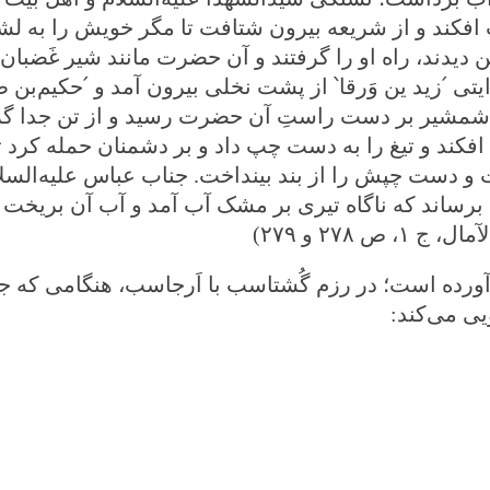
افکند و از شریعه بیرون شتافت تا مگر خویش را به لش
دیدند، راه او را گرفتند و آن حضرت مانند شیر غَضبان 
ایتی
՛
زید ین‌ وَرقا
՝
از پشت نخلی بیرون آمد و
՛
حکیم‌بن طُ
 شمشیر بر دست راستِ آن حضرت رسید و از تن جدا گر
فکند و تیغ را به دست چپ داد و بر دشمنان حمله کرد 
ت و دست چپش را از بند بینداخت. جناب عباس علیه‌الس
رساند که ناگاه تیری بر مشک آب آمد و آب آن بریخت و
آمال، ج
۱
، ص
۲۷۸
و
۲۷۹)
 آورده است؛ در رزم گُشتاسب با اَرجاسب، هنگامی که ج
یی می‌کند
: