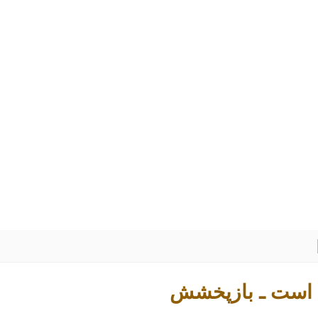
ان است ـ بازپخشش