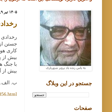
۱۴۰۵ تیر ۹, سه‌شنبه
رخدادی
رخدادی ب
جستن از 
کاری هوش
بیش از پ
با جنگ ه
بیش از آ
ب. الف. 
جستجو در اين وبلاگ
856.html
صفحات