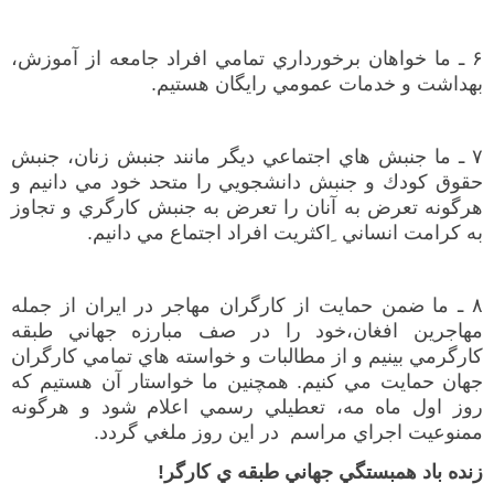
۶ ـ ما خواهان برخورداري تمامي افراد جامعه از آموزش،
بهداشت و خدمات عمومي رایگان هستيم.
۷ ـ ما جنبش هاي اجتماعي ديگر مانند جنبش زنان، جنبش
حقوق كودك و جنبش دانشجويي را متحد خود مي دانيم و
هرگونه تعرض به آنان را تعرض به جنبش كارگري و تجاوز
به كرامت انساني ِاكثريت افراد اجتماع مي دانيم.
۸ ـ ما ضمن حمايت از كارگران مهاجر در ايران از جمله
مهاجرين افغان،‌خود را در صف مبارزه جهاني طبقه
كارگرمي بينيم و از مطالبات و خواسته هاي تمامي كارگران
جهان حمايت مي كنيم. همچنين ما خواستار آن هستيم كه
روز اول ماه مه،‌ تعطيلي رسمي اعلام شود و هرگونه
ممنوعيت اجراي مراسم در اين روز ملغي گردد.
زنده باد همبستگي جهاني طبقه ي كارگر!