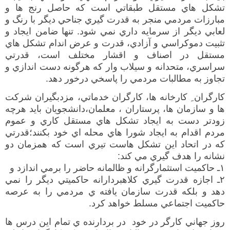
تشكل هاي مستقل طبقاتي است كه حاصل رنج ها و
مبارزات مردمي منجر به قدرت گيري جناحي ديگر با رنگ و
لعابي ديگر از سرمايه داري نمي شود
.
تنها ضامن ايجاد و
تثبيت دموكراسي و آزادي، قدرت و عرض اندام تشكل هاي
مستقل در اصناف و اقشار مختلف است، قدرتي
سراسري، متحدانه و سيلاب وار كه هرگونه دست اندازي و
تجاوز به مطالبات مردمي را پاسخي درخور دهد
.
كارگران
ِ
كارخانه ها، كارگران خدماتي، مزدبگيران شركت
ها و سازمان ها، پرستاران ، معلمان،
دانشجويان بايد هرچه
زودتر دست به ايجاد تشكل هاي
مستقل
كاري و
عموم
مردم اقدام به ايجاد شورا هاي محله اي خود بكنند؛قدرتي
كه در اتحاد اين تشكل هاست تيري
است
كه همزمان دو
نشانه را هدف گيري مي كند
:
۱
ـ
حاكميت استثمارگرانه و ظالمانه حاضر را برمي اندازد و
۲ـ
اجازه قدرت گيري كلاهبردارانه حاكميتي ديگر را نمي
دهد
و
بلكه قدرت سازمان يافته ي مردمي را به عرصه
حاكميت اجتماعي
مسلط خواهد كرد
.
روز جهاني كارگر در خود در بردارنده ي تمام اين درس ها