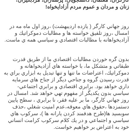
كارگران، معلمان، دانشجويان، پرستاران، مزدبگيران!
زنان و مردان و عموم مردم آزادايخواه!
روز جهاني كارگر ( يازده ارديبهشت) ،روز اول ماه مه در
امسال ،روز تلفيق خواسته ها و مطالبات‌ دموكراتيك و
آزاديخواهانه با مطالبات اقتصادي و سياسي همه ي ماست.
بدون گره خوردن مطالبات اقتصادي ما از طريق قدرت
طبقاتي و متشكل ما، با خواسته هاي آزاديخواهانه و
دموكراتيك،‌ اعتراضات ما تنها و تنها تبديل به ابزاري براي به
قدرت رسيدن گروه و جناحي ديگر از جناح هاي سرمايه
داري خواهد بود. برابري اقتصادي و برابري اجتماعي-
سياسي بدون يكديگر از مفهوم تهي خواهد شد. امسال در
روز جهاني كارگر، ما بر عليه فقر، نا برابري ، سطح پايين
دستمزدها ،حقوق هاي معوقه،‌عدم امنيت شغلي ،حذف
سوبسيد ها(طرح هدفمند كردن يارانه ها )، سركوب هاي
سياسي و اجتماعي و در يك كلام سركوب كرامت انساني
خود به اعتراض بر خواهيم خواست.