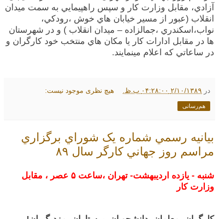
آزادي، مقابل وزارت كار و سپس راهپيمايي به سمت ميدان
انقلاب (عبور از مسير خيابان هاي خوش ،رودكي،
نواب،اسكندري ،جمالزاده – ميدان انقلاب ) و در شهرستان
ها در مقابل ادارات كار يا مكان هاي منتخب خود كارگران و
در ساعاتي كه اعلام مينمايند.
در
۲/۱۰/۱۳۸۹ ۰۴:۲۸:۰۰ ب.ظ.
هیچ نظری موجود نیست:
هم‌رسانی
بيانيه رسمي شماره یک شوراي برگزاري
مراسم روز جهاني كارگر سال ۸۹
شنبه - يازده ارديبهشت- تهران ،ساعت ۵ عصر ، مقابل
وزارت كار