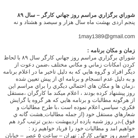
شوراي برگزاري مراسم روز جهاني كارگر – سال ۸۹
پنجم اردی بهشت ماه سال هزار و سیصد و هشتاد و نه
1may1389@gmail.com
زمان و مكان برنامه :
شوراي برگزاري مراسم روز جهاني كارگر سال ۸۹ با لحاظ
كردن امكانات زماني و مكاني مختلف ،ضمن دعوت از
ديگر افراد و گروه هايي كه به دليل تاخير ما در اعلام برنامه
و به دليل عدم انسجام و برنامه اي از پيش تعيين شده
،زمان ها و مكان هاي احتمالي ديگري را براي مراسم اين
روز پيشنهاد كرده بودند ، اعلام ميكند ما كارگران ،مستقل
از هرگونه مطالبات و برنامه هايي كه هر گروه يا گرايش
فكري- سياسي اعلام نموده است ،با طرح مطالبات و
شعارهاي مستقل خود (از جمله مطالبات ِهشت گانه ي
فوق )،در روز شنبه يازده ارديبهشت ،بدين ترتيب گرد هم
خواهيم امد و مطالبات خود را فرياد خواهيم زد :
مراسم روز جهاني كارگر: تهران – ساعت ۵ عصر – خيابان