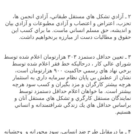
۲ ـ آزادي تشكل هاي مستقل طبقاتي، آزادي انجمن ها،
تحزب، اعتراض و اعتصاب و آزادي مطبوعات و آزادي بيان
و انديشه، حق مسلم انساني ماست. ما براي كسب اين
حقوق و مطالبات دست از مبارزه برنخواهيم داشت.
۳ ـ تعيين حداقل دستمزد ۳۰۳ هزارتومان اعلام شده توسط
شوراي عالي كار ، درحاليكه خط فقر اعلام شده توسط
برخي نهاد هاي رسمي حاكميت ۹۰۰ هزارتومان است،
نشان از عطش بي پايان نظام سرمايه داري به استثمار
هرچه بيشتر كارگران و مزد بگيران و كسب سود هرچه
بيشتر است. ما خواهان اعلام حداقل دستمزد توسط
نمايندگان مستقل كارگري و تشكل هاي مستقل آنان و
براساس حداقل هاي يك زندگي شرافتمندانه و انساني
هستيم.
۴ ـ ما درمقابل طرح ضد انساني، سود محورانه و وحشيانه