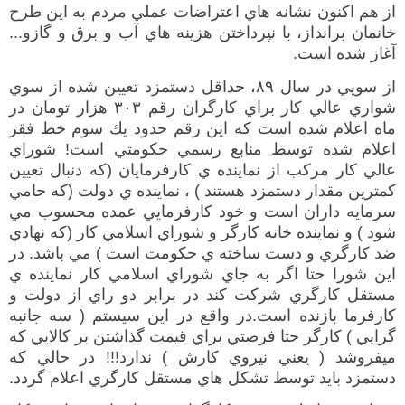
از هم اكنون نشانه هاي اعتراضات عملي مردم به اين طرح
خانمان برانداز، با نپرداختن هزينه هاي آب و برق و گازو
...
آغاز شده است
.
از سويي در سال
۸۹
، حداقل دستمزد تعيين شده از سوي
شواري عالي كار براي كارگران رقم
۳۰۳
هزار تومان در
ماه اعلام شده است كه اين رقم حدود يك سوم خط فقر
اعلام شده توسط منابع رسمي حكومتي است
!
شوراي
عالي كار مركب از نماينده ي كارفرماي
ان
(
كه دنبال تعيين
كمترين مقدار دستمزد هستند
)
، نماينده ي دولت
(
كه حامي
سرمايه داران است و خود كارفرمايي عمده محسوب مي
شود
)
و نماينده خانه كارگر و شوراي اسلامي كار
(
كه نهادي
ضد كارگري و دست ساخته ي حكومت است
)
مي باشد
.
در
اين شورا حتا اگر به جاي شوراي اسلامي كار نماينده ي
مستقل كارگري شركت كند در برابر دو راي از دولت و
كارفرما بازنده است
.
در واقع در اين سيستم
(
سه جانبه
گرايي
)
كارگر
حتا فرصتي
براي قيمت گذاشتن بر كالايي كه
ميفروشد
(
يعني نيروي كارش
)
ندارد
!!!
در حالي كه
دستمزد بايد توسط تشكل هاي مستقل كارگري اعلام گردد
.