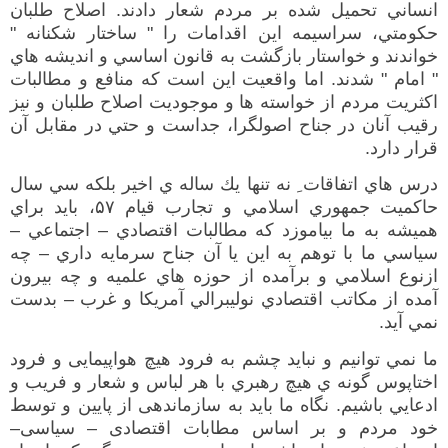
انساني تحميل شده بر مردم شعار دادند
.
اصلاح طلبان
حكومتي، سراسيمه اين اقدامات را
"
ساختار شكنانه
"
خواند
ند
و خواستار بازگشت به قانون اساسي و انديشه هاي
"
امام
"
شدند
.
اما واقعيت اين است كه منافع و مطالبات
اكثريت مردم از خواسته ها و موجوديت اصلاح طلبان و نيز
رقيب آن
ان
در جناح اصولگرا، جداست و حتي در مقابل آن
قرار دارد
.
درس هاي اتفاقات
ِ
نه تنها يك ساله ي اخير بلكه سي سال
حاكميت جمهوري اسلامي و تجارب قيام
۵۷
، بايد براي
هميشه به ما بياموزد كه مطالبات اقتصادي
–
اجتماعي
–
سياسي ما با توهم به اين يا آن جناح سرمايه داري
–
چه
ازنوع اسلامي و برآمده از
حوزه هاي علميه و چه بيرون
آمده از مكاتب اقتصادي نوليبرالي آمريكا و غرب
–
بدست
نمي آيد
.
ما نمي توانيم و نبايد چشم به فرود هيچ هواپيماي
ی
و فرود
اختاپوس گونه ي هيچ رهبري با هر لباس و شعار و فريب و
ادعايي باشيم
.
نگاه ما باید به سازماندهی از پایین و توسط
خود مردم و بر اساس مطابات اقتصادی
–
سیاسی
–