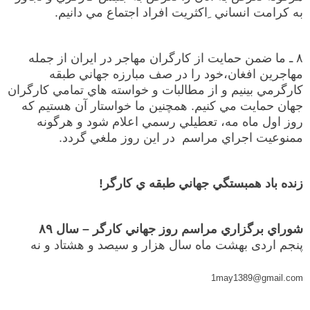
به كرامت انساني ِاكثريت افراد اجتماع مي دانيم.
۸ ـ ما ضمن حمايت از كارگران مهاجر در ايران از جمله
مهاجرين افغان،‌خود را در صف مبارزه جهاني طبقه
كارگرمي بينيم و از مطالبات و خواسته هاي تمامي كارگران
جهان حمايت مي كنيم. همچنين ما خواستار آن هستيم كه
روز اول ماه مه،‌ تعطيلي رسمي اعلام شود و هرگونه
ممنوعيت اجراي مراسم در اين روز ملغي گردد.
زنده باد همبستگي جهاني طبقه ي كارگر!
شوراي برگزاري مراسم روز جهاني كارگر – سال ۸۹
پنجم اردی بهشت ماه سال هزار و سیصد و هشتاد و نه
1may1389@gmail.com