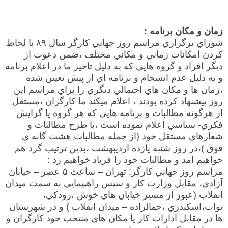
زمان و مكان برنامه :
شوراي برگزاري مراسم روز جهاني كارگر سال ۸۹ با لحاظ
كردن امكانات زماني و مكاني مختلف ،ضمن دعوت از
ديگر افراد و گروه هايي كه به دليل تاخير ما در اعلام برنامه
و به دليل عدم انسجام و برنامه اي از پيش تعيين شده
،زمان ها و مكان هاي احتمالي ديگري را براي مراسم اين
روز پيشنهاد كرده بودند ، اعلام ميكند ما كارگران ،مستقل
از هرگونه مطالبات و برنامه هايي كه هر گروه يا گرايش
فكري- سياسي اعلام نموده است ،با طرح مطالبات و
شعارهاي مستقل خود (از جمله مطالبات ِهشت گانه ي
فوق )،در روز شنبه يازده ارديبهشت ،بدين ترتيب گرد هم
خواهيم امد و مطالبات خود را فرياد خواهيم زد :
مراسم روز جهاني كارگر: تهران – ساعت ۵ عصر – خيابان
آزادي، مقابل وزارت كار و سپس راهپيمايي به سمت ميدان
انقلاب (عبور از مسير خيابان هاي خوش ،رودكي،
نواب،اسكندري ،جمالزاده – ميدان انقلاب ) و در شهرستان
ها در مقابل ادارات كار يا مكان هاي منتخب خود كارگران و