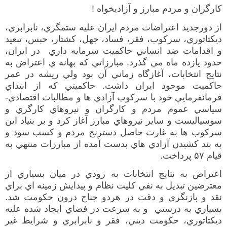
كارگران
و
مردم
مبارز و
آزاديخواه
!
از
دور
ج
ديد
اعتراضات مردم ايران عليه ستمگري، نابرابري،
ديكتاتوري، سركوب، فقر، فساد، جهل، كشتار، حبس، تبعيد
و اقدامات ضد انساني حاكميت
سرمايه داري در ايران
،
حدود يازده ماه مي گذرد
.
مبارزاتي كه بهانه ي اعتراض به
نتايج انتخابات،
آغازگاه زماني آن بود ولي ريشه در عمر
حاكميت موجود ايران داشت
.
حاكميتي كه از ابتداي
فرمانفرمايي خود با سركوب آزادي ها و مطالبات اقتصادي
-
سياسي عموم مردم و كارگران و نيروهاي كارگري و
سوسياليست و ساير نيروهاي مبارز آغاز ك
ر
د و بر بنياد اين
سركوب ها به غارت حاصل دسترنج مردم
و كسب سود
و
به بند كشيدن آزادي هاي بدست آمده از مبارزات منتهي به
قيام
۵۷
پرداخت
.
اعتراض به نتايج انتخابات به زودي در ميان بسياري از
معترضين تبديل به نفي كليت نظام و پيدايش زمينه اي براي
نقد و بازنگري و دقت در هردو جناح درون حكومت شد
.
بسياري
به درستي و
به سرعت در فضاي ايجاد شده عليه
ديكتاتوري، حكومت ديني، فقر و نابرابري و شرايط غير