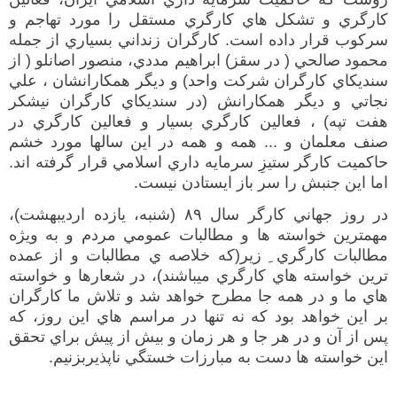
كارگري و تشكل هاي كارگري مستقل را مورد تهاجم و
سركوب قرار داده است
.
كارگران زنداني بسياري از جمله
محمود صالحي
(
در سقز
)
ابراهيم مددي، منصور اصانلو
(
از
سنديكاي
كارگران
شركت واحد
)
و ديگر همكارانشان
، علي
نجاتي
و ديگر همكارانش
(
در
سنديكاي كارگران نيشكر
هفت تپه
)
، فعالين كارگري بسيار
و
فعالين كارگري در
صنف معلمان و
...
همه و همه در اين سالها مورد خشم
حاكميت
كارگر ستيزِ سرمايه داري اسلامي
قرار گرفت
ه ا
ند
.
اما اين جنبش را سر باز ايستادن نيست
.
در روز جهاني كارگر سال ۸۹ (شنبه، يازده ارديبهشت)،‌
مهمترين خواسته ها و مطالبات عمومي مردم و به ویژه
مطالبات كارگري ِ زير(كه خلاصه ي مطالبات و از عمده
ترين خواسته هاي كارگري ميباشند)، در شعارها و خواسته
هاي ما و در همه جا مطرح خواهد شد و تلاش ما كارگران
بر اين خواهد بود كه نه تنها در مراسم هاي اين روز، كه
پس از آن و در هر جا و هر زمان و بيش از پيش براي تحقق
اين خواسته ها دست به مبارزات خستگي ناپذيربزنيم.