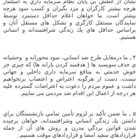
نشان از عطش بي پايان نظام سرمايه داري به استثمار
هرچه بيشتر كارگران و مزد بگيران و كسب سود هرچه
بيشتر است. ما خواهان اعلام حداقل دستمزد توسط
نمايندگان مستقل كارگري و تشكل هاي مستقل آنان و
براساس حداقل هاي يك زندگي شرافتمندانه و انساني
هستيم.
۴ ـ ما درمقابل طرح ضد انساني، سود محورانه و وحشيانه
ي حذف سوبسيد ها ( هدفمند كردن يارانه ها) كه چيزي جز
خوش خدمتي به منافع سرمايه داري داخلي و جهاني
نيست، دست از هرگونه اعتراض و اعتصاب برنخواهيم
داشت و عموم مردم را دعوت به اعتراضات گسترده عليه
هر درجه از اعمال اين اقدام ضد مردمي مي نماييم.
۵ ـ ما ضمن تأكيد بر لزوم تأمين تمامي بازنشستگان براي
داشتن يك زندگي انساني وشرافتمندانه، خواهان برچيده
شدن قوانين بردگي مدرن و روش هاي آن از جمله
قراردادهاي سفيد امضا و قراردادهاي موقت هستيم.