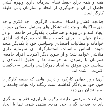
همه و همه براي حفظ نظام سرمايه داري
وبهره كشي
حاصل از ان
و جلوگيري از اتحاد و سازمان يابي طبقه
كارگر است
.
چنانچه اقشار
و
اصناف مختلف كارگري
–
چه فكري و چه
يدي
–
آگاهانه و متحدانه تشكل هاي مستقل طبقاتي
خود را
ايجاد كنند و در پيوند و هماهنگي با يكديگر در جامعه
–
و در
سطح جهان
-
براي كسب مطالبات دموكراتيك، آزادي
خواهانه و مطالبات اقتصادي وسياسي خود با يكديگر متحد
شوند، اساس مناسبات استثمارگرانه ي سرمايه داري
متلاشي خواهد شد
؛
و
از سوي ديگر
اكثريت افراد جامعه
،
همزمان با رسيدن به خواسته ها و حقوق اقتصادي و
سياسي خود موفق به ايجاد دموكراسي راستين
–
حاكميت
اكثريت
-
شده اند
.
آري
!
روز جهاني كارگر،
و
درس هايي كه
طبقه
كارگر
با
خون خود به يادگار گذاشته است ،
يگانه راه نجات جامعه را
به ما نشان مي دهد
.
اعتراضات مردمي عليه سركوب،
نابرابري، فقر و ستمگري
بايد به قدرت گيري خود مردم منتهي شود
.
تنها با ايجاد