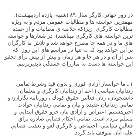
در روز جهاني كارگر سال ۸۹ (شنبه، يازده ارديبهشت)،‌
مهمترين خواسته ها و مطالبات عمومي مردم و به ویژه
مطالبات كارگري ِ زير(كه خلاصه ي مطالبات و از عمده
ترين خواسته هاي كارگري ميباشند)، در شعارها و خواسته
هاي ما و در همه جا مطرح خواهد شد و تلاش ما كارگران
بر اين خواهد بود كه نه تنها در مراسم هاي اين روز، كه
پس از آن و در هر جا و هر زمان و بيش از پيش براي تحقق
اين خواسته ها دست به مبارزات خستگي ناپذيربزنيم.
۱ ـ ما خواستار آزادي فوري و بدون قيد وشرط تمامي
زندانيان سياسي ( اعم از زندانيان كارگري و معلمان،
دانشجويان، زنان فعالين حقوق كودك ، روزنامه نگاران) و
تمامي زندانيان عقيده و بيان و تمامي زندانيان حوادث
اخيرهستيم. اعتراض و آزادي بيان جزو حقوق ابتدايي و
مسلم مردم است. تمامي احكام قضايي صادره براي
فعالين سياسي- اجتماعي و كارگري لغو و تعقيب قضايي
عليه آنان متوقف بايد گردد.