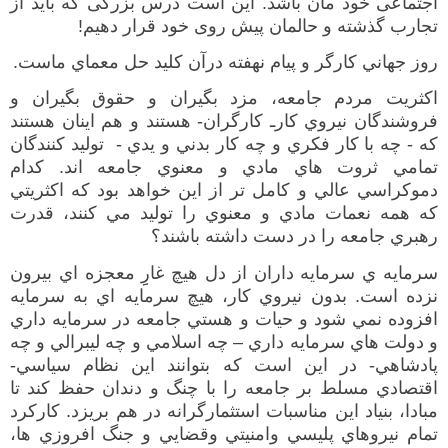
اجتماعی خود مان باشد
.
این است درس بزرگی که باید از
تجارب گذشته و حالمان پیش روی خود قرار دهیم
!
روز جهاني كارگر و پيام نهفته درآن كليد حل معماي ماست
.
اكثريت مردم جامعه،
مزد بگيران و حقوق بگيران و
فروشندگان نيروي كارـ
كارگران
-
هستند و هم اينان هستند
كه
-
چه با كار فكري و چه كار بدني و يدي
-
توليد كنندگان
تمامي ثروت هاي مادي و معنوي جامعه اند
.
كدام
دموكراسي عالي و كامل تر از اين خواهد بود كه اكثريتي
كه همه نعمات مادي و معنوي را توليد مي كنند، قدرت
رهبري جامعه را در دست داشته باشند؟
سرمايه ي سرمايه داران از دل هيچ
غارِِ
معجزه اي
بيرون
نزده است
.
بدون نيروي كار، هيچ سرمايه اي به سرمايه
افزوده نمي شود و حيات و هستي جامعه در سرمايه داري
و دولت هاي سرمايه داري
–
چه اسلامي و چه ليبرالي و چه
پادشاهي
-
در اين است كه بتوان
ن
د اين نظام سياسي
-
اقتصادي مسلط بر جامعه را با چنگ و دندان حفظ كند تا
مبادا، بنياد اين مناسبات استثمارگرانه در هم بريزد
.
كاركرد
تمام نيروهاي پليسي وامنيتي وقضايي و جنگ افروزي ها،