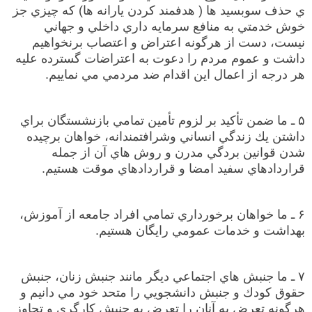
ي حذف سوبسيد ها ( هدفمند كردن يارانه ها) كه چيزي جز
خوش خدمتي به منافع سرمايه داري داخلي و جهاني
نيست، دست از هرگونه اعتراض و اعتصاب برنخواهيم
داشت و عموم مردم را دعوت به اعتراضات گسترده عليه
هر درجه از اعمال اين اقدام ضد مردمي مي نماييم.
۵ ـ ما ضمن تأكيد بر لزوم تأمين تمامي بازنشستگان براي
داشتن يك زندگي انساني وشرافتمندانه، خواهان برچيده
شدن قوانين بردگي مدرن و روش هاي آن از جمله
قراردادهاي سفيد امضا و قراردادهاي موقت هستيم.
۶ ـ ما خواهان برخورداري تمامي افراد جامعه از آموزش،
بهداشت و خدمات عمومي رایگان هستيم.
۷ ـ ما جنبش هاي اجتماعي ديگر مانند جنبش زنان، جنبش
حقوق كودك و جنبش دانشجويي را متحد خود مي دانيم و
هرگونه تعرض به آنان را تعرض به جنبش كارگري و تجاوز