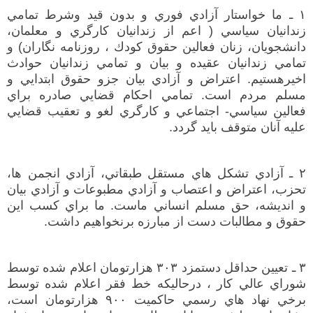
۱ ـ ما خواستار آزادي فوري و بدون قيد وشرط تمامي
زندانيان سياسي ( اعم از زندانيان كارگري و معلمان،
دانشجويان، زنان فعالين حقوق كودك ، روزنامه نگاران) و
تمامي زندانيان عقيده و بيان و تمامي زندانيان حوادث
اخيرهستيم. اعتراض و آزادي بيان جزو حقوق ابتدايي و
مسلم مردم است. تمامي احكام قضايي صادره براي
فعالين سياسي- اجتماعي و كارگري لغو و تعقيب قضايي
عليه آنان متوقف بايد گردد.
۲ ـ آزادي تشكل هاي مستقل طبقاتي، آزادي انجمن ها،
تحزب، اعتراض و اعتصاب و آزادي مطبوعات و آزادي بيان
و انديشه، حق مسلم انساني ماست. ما براي كسب اين
حقوق و مطالبات دست از مبارزه برنخواهيم داشت.
۳ ـ تعيين حداقل دستمزد ۳۰۳ هزارتومان اعلام شده توسط
شوراي عالي كار ، درحاليكه خط فقر اعلام شده توسط
برخي نهاد هاي رسمي حاكميت ۹۰۰ هزارتومان است،