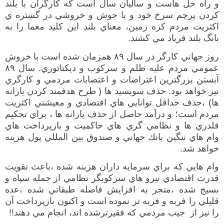
و راه حل هاست و ساليان سال
است كه كارگران با بلند
كردن پرچم سرخ خود و با جوش و خروش
ي در
گستره ي
اكثريت مردم كره زمين، م
عناي بلند
اين كليد معما را به
بانگ بلند فرياد مي كشند
.
روز جهاني كارگر در سال
۸۹
همزمان شده است با خروش
عمومي مردم عليه ظلم و سركوب و ديكتاتوري
.
سال
۸۹
آبستن بزرگترين اعتراضات و اعتصابات مردمي و كارگري
نيز خواهد بود
.
حذف سوبسيد ها
(
طرح هدفمند كردن يارانه
ها
)
،
حذف حداقل
توانايي هاي
اقتصادي و معيشتي اكثريت
مردم است
؛
و
درآمد حاصل از حذف يارانه ها ،
براي تحكيم
قلدري ها و نظامي گري هاي حاكميت و بازپرداخت هاي
وام هاي ننگين بانك جهاني و صندوق بين المللي پول هزينه
خواهد شد
.
وام هايي كه
براي سرمايه داران هزينه شده ،
باعث تقويت
قدرت اقتصادي نيرو هاي سركوبگر نظامي از جمله سپاه و
بسيج شده ،
منجر به افزايش فاصله طبقاتي شده
،
عده
قليلي را فربه و فربه تر نموده است و اكنون بازپرداخت آن
را
نيز
از جيب مردم
ي
كه فقيرترشده اند، انجام مي دهند
!!