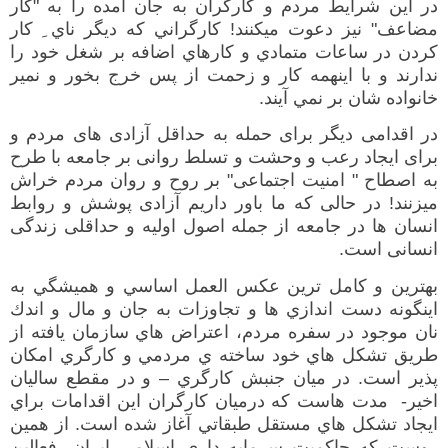
در اين شرايط مردم و كارگران به جان امده را به
"
كار
مضاعف
"
نيز دعوت ميكنند
!
كارگراني كه ديگر ناي ِ كار
كردن در ساعات متمادي و كارهاي اضافه بر شغل
خود را
ندارند و با اينهمه كار و زحمت از پس خرج بخور و نمير
خانواده شان بر نمي آيند
.
در اقدامی دیگر برای حمله به حداقل آزادی های مردم و
برای ایجاد رعب و وحشت و تسلط روانی بر جامعه با طرح
به اصطاح
"
امنیت اجتماعی
"
بر روح و روان مردم خراش
میزنند
!
در حالی که ما باور داریم آزادی پوشش و روابط
انسان ها در جامعه از جمله اصول اولیه و حداقلی زندگی
انسانی است
.
بهترين و كامل تري
ن
عكس العمل اساسي و هميشگي به
اينگونه دست اندازي ها و تجاوزات به جان و مال و اندك
نان موجود در سفره مردم، اعتراض هاي سازمان يافته از
طريق تشكل هاي خود ساخته ي مردمي و كارگري امكان
پذير است
.
در ميان جنبش كارگري
–
و در مقطع
ساليان
اخير
-
مدت ها
ست كه درميان كارگران
اين
اقدامات براي
ايجاد تشكل هاي مستقل طبقاتي آغاز شده است
.
از همين
روست كه حاكميت سرمايه داري اسلامي ايران، فعالين