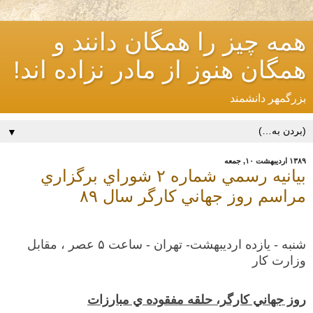
همه چیز را همگان دانند و
همگان هنوز از مادر نزاده اند!
بزرگمهر دانشمند
▼
۱۳۸۹ اردیبهشت ۱۰, جمعه
بيانيه رسمي شماره ۲ شوراي برگزاري
مراسم روز جهاني كارگر سال ۸۹
شنبه
-
يازده ارديبهشت
-
تهران
-
ساعت
۵
عصر ، مقابل
وزارت كار
روز جهاني كارگر،
حلقه مفقوده ي مبارزات