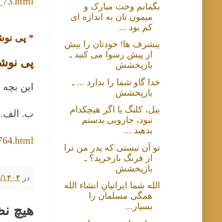
_73.html
بگمانم وخت مبارک و
میمون تان به اندازه ای
کم بود ...
*
پی نوش
بیشرف ها! خودتان را بیش
از پیش رسوا می کنید ـ
پی نوش
بازپخشش
خدا گاو شما را بدارد ... ـ
این بچه 
بازپخشش
بیل، کلنگ یا اگر هیچکدام
ب. الف. ب
نبود، جارویی بدستم
بدهید ...
764.html
تو آن نیستی که پدر من ترا
از فرنگ بازخرید؟ ـ
بازپخشش
در
۲/۰۱/۱۴۰۴ ۶:۰۰
الله شما ایرانیانِ انشاء الله
همگی مسلمان را
بسیار...
هیچ ن