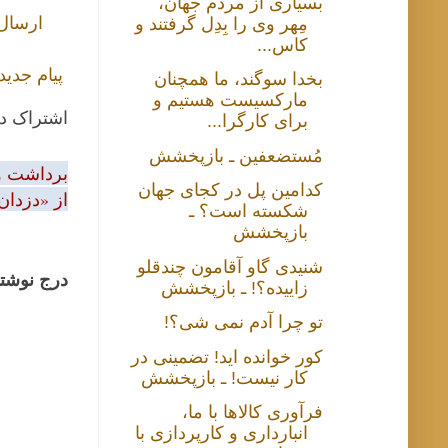
بسیاری از مردم جهان،
ارسال
مِهر وی را بِدِل گرفتند و
کاس...
پیام جدید
بخدا سوگند، ما همچنان
مارکسیست هستیم و
اشتراک د
برای کارگرا...
مُستضعفین ـ بازپخشش
برداشت و 
کدامین پل در کجای جهان
از «دزدان
شکسته است؟ ـ
بازپخشش
شنیدی گاو آقامون چندقلو
درج نوشتا
زاییده؟! ـ بازپخشش
تو چرا آدم نمی شی؟!
کور خوانده اید! تضمینی در
کار نیست! ـ بازپخشش
فرآوری کالاها با ما،
انبارداری و کارپردازی با