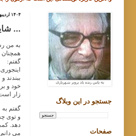
۱۴۰۴ اردیبهشت ۱, دوشنبه
... شا
به من رس
همچنان ک
گفتم:
اینجوری،
ببندند و
خود و بر
زار است 
جستجو در اين وبلاگ
گفتم به 
و توی چش
دهد. کمی
صفحات
می دانم 