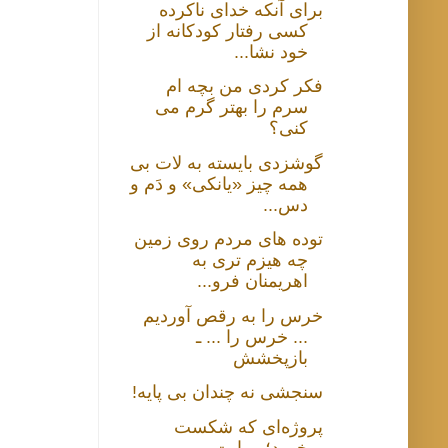
برای آنکه خدای ناکرده
کسی رفتار کودکانه از
خود نشا...
فکر کردی من بچه ام
سرم را بهتر گرم می
کنی؟
گوشزدی بایسته به لات بی
همه چیز «یانکی» و دَم و
دس...
توده های مردم روی زمین
چه هیزم تری به
اهریمنان فرو...
خرس را به رقص آوردیم
... خرس را ... ـ
بازپخشش
سنجشی نه چندان بی پایه!
پروژه‌ای که شکست
خورد؛ روایت