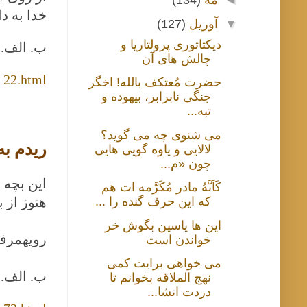
◄
مهٔ
(134)
خدا به د
▼
آوریل
(127)
دیکتاتوری پرولتاریا و
ب. الف.
چالش های آن
_22.html
حضرت مُعتکف بالله! اخگر
جنگی نابرابر، بیهوده و
تبه...
می شنوی چه می گوید؟
ریدم به 
لالایی و یاوه گویی هایی
چون «م...
این بچه 
کَاَنَّهُ مادر مُکَرَّمه ات هم
که این حرف گنده را ...
هنوز از 
این ها یاسین بگوش خر
رویهمرفت
خواندن است
می خواهی برایت کمی
ب. الف. 
نهج الملاقه بخوانم تا
دردت انشا...