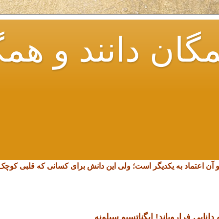
گان دانند و همگ
و آن اعتماد به یکدیگر است؛ ولی این دانش برای کسانی که قلبی کو
انایی فرارویاند!
ایگناتسیو سیلونه