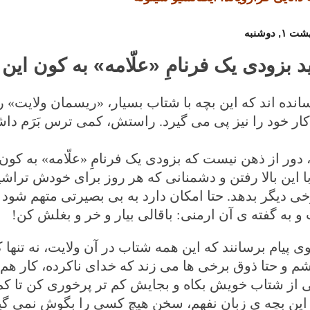
ید بزودی یک فرنامِ «علّامه» به کون ای
انده اند که این بچه با شتاب بسیار، «ریسمان ولایت» را 
ار خود را نیز پی می گیرد. راستش، کمی ترس بَرَم داش
 دور از ذهن نیست که بزودی یک فرنامِ «علّامه» به کون
 با این بالا رفتن و دشمنانی که هر روز برای خودش تراش
خی دیگر بدهد. حتا امکان دارد به بی بصیرتی متهم شود ک
و به گفته ی آن ارمنی: باقالی بیار و خر و بغلش کن!
وی پیام برسانند که این همه شتاب در آن ولایت، نه تنها
م و حتا ذوق برخی ها می زند که خدای ناکرده، کار هم
 از شتاب خویش بکاه و بجایش کم تر پرخوری کن تا کم تر
این بچه ی زبان نفهم، سخن هیچ کسی را بگوش نمی گیر