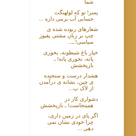
شما
پسر! تو که لولهنگت
حسابی آب برمی داره ...
شعارهای ربوده شده ی
چپ بر زبان مشتی پفیوز
سیاسی! ـ...
خیار باغ شیطونه، بخوری
پاته، نخوری پاته! ـ
بازپخشش
هشدار درست و سنجیده
ی چین، نشانه ی درآمدن
از لاک پ...
دشواری کار در
همینجاست! ـ بازپخشش
اگر پای در زمین داری،
چرا خودی نشان نمی
دهی ...