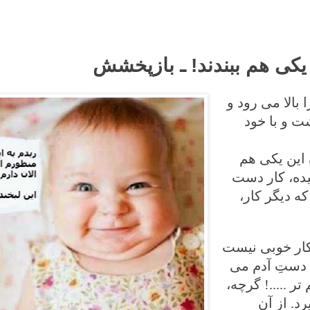
ن یکی هم ببندند! ـ بازپخشش
بالا می رود و
ت و با خود
 این یکی هم
یده، کار دست
ه دیگر کار،
 کار خوبی نیست
 دستِ آدم می
 .....! گرچه،
د. از آن