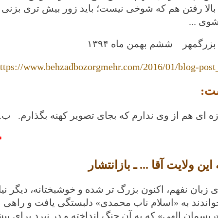
الا رفتن هم که شوخی نیست؛ باید زور بیش تری بزنی تا
وی ...
 بزرگمهر ششم
بهمن ماه
۱۳۹۴
ttps://www.behzadbozorgmehr.com/2016/01/blog-post
ت:
زه ای هم از وی ندارم که بجای تصویر کهنه بگذارم. ب.
*
این ولایت آقا ... ـ بازانتشار
ی زبان نفهم، اکنون بزرگ تر شده و خوشبختانه، دیگر نیا
اندند به «اسلام ناب محمدی» دلبستگی یافت و راهی ای
ریسمان الهی» که به آن چنگ انداخته و در نبرد برای 