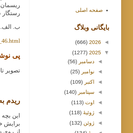
ریسمان ب
صفحه اصلی
رستگار ش
ب. الف.
بايگانی وبلاگ
_46.html
(666)
2026
◄
(1277)
2025
▼
پی نوش
◄
دسامبر
(56)
تصویر تا
◄
نوامبر
(25)
◄
اکتبر
(109)
◄
سپتامبر
(140)
ریدم به 
◄
اوت
(113)
◄
ژوئیهٔ
(118)
این بچه 
◄
ژوئن
(132)
برایش خو
از روی «