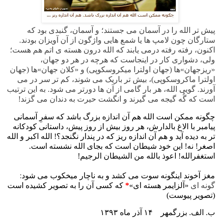
پیش تر الله را در آسمان می جستند؛ و آسمان، گنبدی بود که
ستارگان چون لامپ ها یا شمع هایی واژگون از آن آویزان بودند.
اکنون، رفته رفته درمی یابند که الله درون هسته ی اتم هم هست؛
ولی، دشواری کار در اینجاست که هرچه در هر دو جهان،
«ریزجهان»ها (جهان اولترا میکروسکوپی) و «کلان جهان»ها (جهان
اولترا ماکروسکوپی)، بیش تر باریک می شوند، کم تر سر در می
آورند. گویی الله، هر بار گامی از آن ها دورتر می شود. به این ترتیب
است که گُه گیجه می گیرند و انگشت حیرت به دندان می گزند!
چگونه ممکن است الله هم آن
اندازه بزرگ باشد که سفرِ آسمانی
پیامبر با الاغ بالدارش، هر روز بیش از روز پیش، داستانی کودکانه
تر به دیده آید و هم آن اندازه ریز که در پندار نگنجد؟! الله اکبر و الله
اصغر! نه! این خود شیطان است که بجای الله نشسته است.
استغفرالله! اعوذ بالله من الشیطان الرجیم!
مغز آخوند اینگونه سوت می کشد و به ناچار میخکوب می شود
:
گونه ای
«آلزایمر هسته ای»
*
که کسی آن را به تصویر کشیده است
(تصویر پیوست)
ب. الف. بزرگمهر
۱۴ آذر ماه ۱۳۹۳