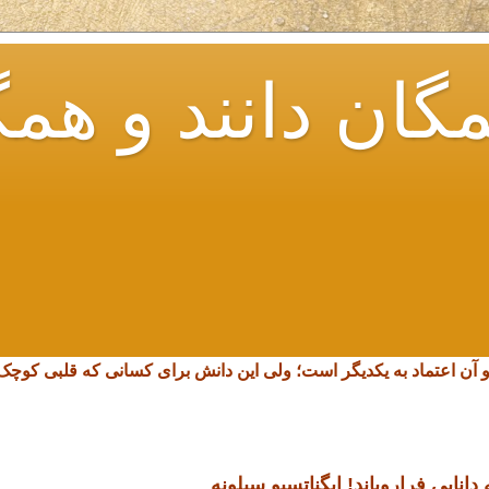
گان دانند و همگ
و آن اعتماد به یکدیگر است؛ ولی این دانش برای کسانی که قلبی کو
انایی فرارویاند!
ایگناتسیو سیلونه