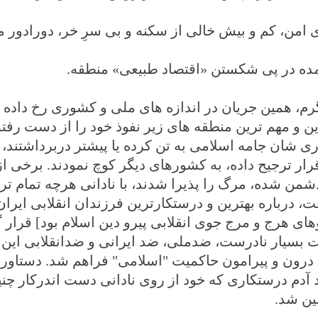
ی امن، کم و بیش خالی از سکنه و بی سرِ خر، دورادور 
 آمده در پی شکستن «اقتصاد طبیعی» منطقه.
م، همین جریان در اندازه های ملی و کشوری رخ داده 
رین و مهم ترین منطقه های زیر نفوذ خود را از دست رفته
 شان جامه اسلامی به تن کرده یا پیشتر دربرداشتند، آ
قرار ترجیح داده، به کشورهای دیگر کوچ نمودند. برخی از 
من شده، مرگ را پذیرا شدند، با نادانی هرچه تمام تر 
 درباره بهترین و درستکارترین فرزندان انقلابی ایران 
های هرج و مرج جوی انقلابی پیرو دین اسلام بود] قرار گ
ت بسیار نادرست، ضدملی، ضد ایرانی و ضدانقلابی این ن
به درون و پیرامون حاکمیت "اسلامی" فراهم شد. دستاورد
د آدم درستکاری که خود از روی نادانی دست اندرکار چ
ین شد.