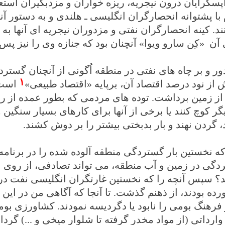
واپسگرایان درون نیجریه، ریزه خواران و مزدبگیران ا
با پشتوانه انحصارگران انگلیسی ـ هلندی و به دستور آن
تند. کینه انحصارگران نفتی و مزدوران نیجریه ای آنها ب
ن «کِن سارو ویوا» آنچنان بود که جنازه وی را نیز پس ا
ور و بر چاه های نفتی در منطقه اُگونی از آنچنان گست
۱
 از نود درصد اقتصاد آن، برپایه «اقتصاد طبیعی»
است،
از زمین برداشت. توده های مردمی که بطور عمده از راه 
گر کوچ کنند یا برخی از آنها برای کارهای بسیار سنگین
د، گردن نهند و بار بدبختی بیشتر را بر دوش کشند.
ه نخستین بار گستردگی منطقه آلوده شده را در برنامه ا
دگی در زمین و آب منطقه، می تواند تصادفی، از روی ب
ند؟ سپس آنچه را که نخستین غارتگران انگلیسی نفت در
رده بودند، از ذهنم گذشت. تا آنجا که آگاهی من در این 
 فرهنگ بومی را نابود یا دگردیسه نمودند. کشاورزی بومی 
 وارداتی (از مواد مخدر گرفته تا شلوار میخی و ...) گر