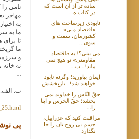
ساده تر از آن است که
نامی را ک
در کتاب ه...
مهاجر یع
نابودی زیرساخت های
به اختیا
«اقتصاد ملی»
ما به سر
کشورمان، سمت و
تا برای 
سوی...
ما گریختی
می بینی؟! به «اقتصاد
و سرزمین
مقاومتی» تو هیچ نمی
نه خانه م
ماند! ـ ب...
...
ایمان بیاورید؛ وگرنه نابود
خواهید شد! ـ بازپخشش
ب. الف. 
حقّ النّاس را خداوند نمی
بخشد؛ حقّ الخرس و اینا
_25.html
را...
مراقبت کنید که عزراییل،
پی نوش
جسم بی روح تان را جا
نگذارد