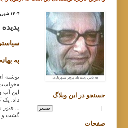
۱۴۰۴ شهریور ۱۳, پنجشنبه
پدیده 
سیاستی 
به بهان
نوشته ای
«
خواست ا
این آب و
جستجو در اين وبلاگ
داد. یک 
... هنوز
گشت و بی
صفحات