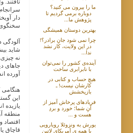
تافتند. 
ما را بیرون می کنید؟
سرانجام 
دوباره برمی گردیم تا
دار آویخ
پژوهش ما...
سخنگوی آ
بهترین دوستان همیشگی
چرا نمی شود جانِ برادر؟!
آلودگی د
در این ولایت، کار نشد
شاید بیش
ندا...
نه چیزی 
آینده‌ی کشور را نمی‌توان
جاهای دی
با نابرابری ساخت
آورده ان
هیچ حساب و کتابی در
کارشان نیست! ـ
هنگامی ک
بازپخشش
این گستر
فریادهای پرخاش آمیز از
یازیده ا
آنِ شما؛ خورد و بردِ
منطقه آو
هست و ...
اقتصاد و
یورش به ونزوئلا رویارویی
قاچاق یا
با همه ی آمریکای لاتین