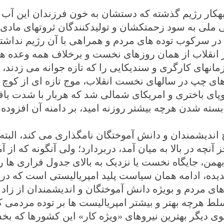
تبهکار رژیم گذشته که دستشان به خون فرزندان این آب 
ملی به سود زحمتکشان و تولیدکنندگان ثروتهای مادی 
در سرکوب توده های مردم و همراهی با آن رژیم نداشتند
 از انقلاب از همان روزهای نخست و برخلاف همه وعده ه
نهای کارگری و سندیکایی را که تازه جوانه می زدند، را
وهای چپ در سالهای نخست انقلاب، موج تازه ای از کوچ 
اروپای باختری و امریکای شمالی شد که هربار با شدت ی
سته شدن هرچه بیشتر روزنه امید، بر دامنه آن افزود
چ اندیشمندان و دانش آموختگان نامگذاری می کند، البته 
ز آنچه در بالا به میان آمد، دربردارد؛ ولی آنگونه که از آ
من، جایگاه نخست یا نزدیک به بالای جدول فراری ها را
ه، ادامه همان سیاست پلید امپریالیستی است که در با
ای مردم و بویژه دانش آموختگان و اندیشمندان از زاد 
لط هرچه بهتر و بیشتر امپریالیست ها بر توده مردمی ک
سوی دیگر بهترین نیروهای «ویژه کار» این کشورها که ب