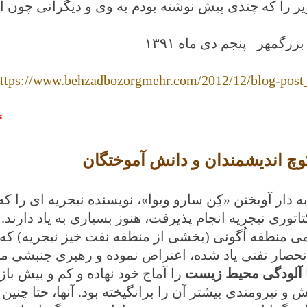
یر را که چندی پیش نوشته بودم به وی و دیگرانی چون
بزرگمهر
پنجم دی ماه ١٣٩١
ttps://www.behzadbozorgmehr.com/2012/12/blog-post
*
وچ اندیشمندان و دانش آموختگان
ه دار آویختن «کِن سارو ویوا»، نویسنده نیجریه ای را 
تاتوری نیجریه انجام پذیرفت، هنوز بسیاری به یاد دارند
ی منطقه اُگونی (بخشی از منطقه نفت خیز نیجریه) که 
نحصار نفتی یاد شده، اعتراض نموده و رهبری جنبشی مس
ا آلودگی محیط زیست
را آماج خود نهاده و کم و بیش با
 و نیرومندی بیشتر آن را برانگیخته بود. آنها، حتا چ