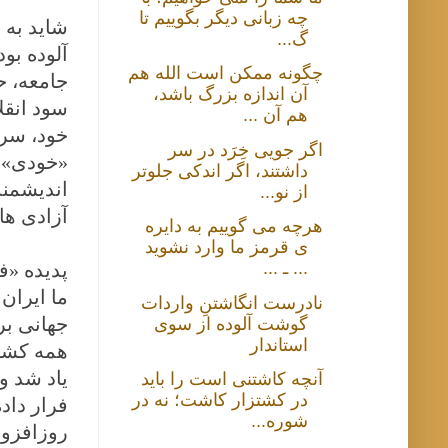
چه زبانی دیگر بگوییم تا
شاید به 
گ...
آلوده بو
چگونه ممکن است الله هم
جامعه، ح
آن اندازه بزرگ باشد،
سود انقل
هم آن ...
خود، سرک
اگر جویی خِرَد در سر
«خودی» و
داشتند، اگر اندکی جلوتر
اندیشمند
از نو...
آزادی ها
هرچه می گوییم به دایره
ی قرمز ما وارد نشوید
... ـ ...
پدیده «ف
ما ایران 
نادرست انگاشتنِ واردات
جهانی بر
گوشت آلوده از سوی
استاندار
همه کشور
یاد شد و
آنچه کاشتنی است را باید
در کشتزار کاشت؛ نه در
فرار داد
شوره...
روزافزون