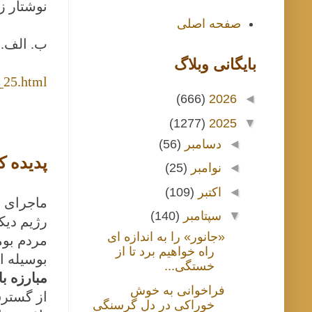
نوشتار ز
صفحه اصلی
ب. الف. 
بايگانی وبلاگ
_25.html
(666)
2026
◄
(1277)
2025
▼
◄
دسامبر
(56)
پدیده ک
◄
نوامبر
(25)
◄
اکتبر
(109)
ماجرای ب
▼
سپتامبر
(140)
رژیم دیک
«جانور» را به اندازه ای
مردم بوم
راه خواهیم برد تا از
بوسیله ا
خستگی...
مبارزه ب
فراخوانی به خوش
از گسترش
خوراکی در دلِ گرسنگی