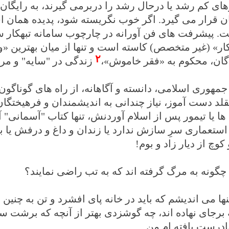
ای کم رشد یا درحال رشد را دربرمی گیرند، به رایگان 
 قرار می گیرد. اگر خوب نگریسته شود، پدیده همان ا
ت. پیشرفت های فن آورانه در چارچوب سامانه تبهکار سرم
کار» (غیر متخصص) کاسته است و تنها از میان بهترین «و
۲
گان، محکوم به «فقر خاموش»،
زندگی در "سایه" و مر
مهوری اسلامی، دانسته و آگاهانه، از راه های گوناگون 
د دست آموز، نیاز چندانی به اندیشمندان و فرهیختگان 
ا یا تیمور پس از اسلام آوردنش، تنها کتاب "آسمانی" آد
تعماری سرِ سازش ندارد یا زندان و داغ و درفش یا بر 
کوچ از دیار زاد و بوم!
 چگونه به مرگ گرفته اند که به تب راضی نمایند؟
نها می اندیشم که باید در خانه پای افشرد و تن به چنین س
 برجای نهاده اند، چه گوشزدی بهتر از آنچه که برشت سر
ادرست یافته ام من