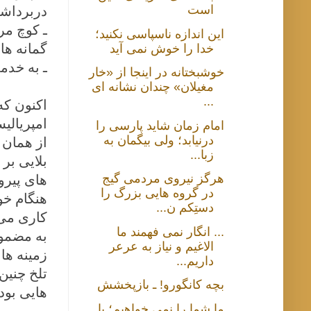
است
دربرداش
ـ کوچ مر
این اندازه ناسپاسی نکنید؛
گمانه ها 
خدا را خوش نمی آید
ـ به خدم
خوشبختانه در اینجا از «خار
مغیلان» چندان نشانه ای
...
اکنون که
امپریالی
امام زمان شاید پارسی را
درنیابد؛ ولی بیگمان به
از همان 
زبا...
بلایی بر
هرگز نیروی مردمی گیج
های پیرو
در گروه هایی بزرگ را
هنگام خو
دستِکم ن...
کاری می 
... انگار نمی فهمند ما
به مضمون
الاغیم و نیاز به عرعر
زمینه ها
داریم...
تلخ چنین
بچه کانگورو! ـ بازپخشش
هایی بود
ما شما را نمی خواهیم؛ با