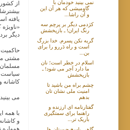
نمی بینید خودمان با
از کشوره
گاومیشی که هر آن این
بیشترشان
و آن راشا...
یافته اس
کژدمی دیگر بر پرچم سه
«ناویژه 
رنگ ایران! ـ بازپخشش
دیگر برد
گریه نکن پسرم. خدا بزرگ
است و راه دَررو را برای
حاکمیت ج
بن...
مشتی مقل
اسلام در خطر است؛ نان
مسلمان ه
ما دارد آجر می شود! ـ
سیاست اس
بازپخشش
کاشانه و 
چشم براه من باشید تا
امنیت ملی نشان تان
می بینید
بدهم
گفتارنامه ای ارزنده و
با همه ای
راهنما برای سمتگیری
باریک تر...
و کاشانه
همواره ن
گاهی پاسخ چیستان ها