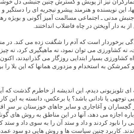
ستعمارگران نیز از پویش و گسترش چنین جنبشی دل خوشی
ها، این نویسنده و هنرمند پیشرو نیجریه ای را دستگیر و
ه جنبش مدنی ـ اجتماعی مسالمت آمیز اُگونی و بویژه رهب
ز به دار آویختن در چاه فاضلاب انداختند.
ردگی برخوردار است که آدم را شگفت زده می کند. در من
 نه کشاورزی می توان نمود، نه ماهیگیری کرد، نه چی
کشاورزی بسیار ابتدایی روزگار می گذرانیدند، اکنون ن
 و کمرشکن به استخدام و مزدوری همانها که این بلا را 
ی تلویزیونی دیدم، این اندیشه از خاطرم گذشت که آیا 
ی توجهی یا نادانی باشد؟ یا برعکس، دانسته به این کا
 گچساران و آغاجاری و سایر جاهای خوزستان بر سرِ اق
باره اجازه می دهد، آنها در این مناطق به روش های گون
را نابود کردند و داد و ستد آن را به سوی داد و ستد کا
داندند. کاربرد چنین سیاست ها و روش هایی دو سود عمده 