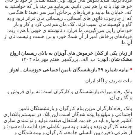
فریاد بزنید، شاید بگوش مان برود؛ ولی اینکه نشانی از خود بر جای
خواهد نهاد یا نه را هم نمی دانیم. بفرمایید هر چند بار که خواستید به
کف خیابان ها بیایید و فریادهای پرخاش آمیز سر دهید؛ تا هنگامی
که از چارچوب قانون های آسمانی ـ ریسمانی مان فراتر نرود و به
گاو و گوسپندمان آسیب نزند، کَک مان هم نمی گزد و کار و بار
خودمان را پی می گیریم. ما قرارداد نانوشته ی خوبی با هم داریم:
فریادهای پرخاش آمیز از آنِ شما؛ خورد و بردِ هست و نیست تان از
آنِ ما!
از زبان یکی از کلان خرموش های آویزان به بالای ریسمان ارواح
مشک شان: الهی:
ب. الف. بزرگمهر هفتم مهر ماه
۱۴۰۴
*
بیانیه شماره
۴۹
با
زنشستگان تامین اجتماعی خوزستان ـ اهواز
ملت شریف و آگاه ایران
بانک رفاه میراث بازنشستگان و کارگران است؛ نه برای فروش و
واگذاری آن
بانک رفاه کارگران مزین بنام کارگران و بازنشستگان تامین
اجتماعی و میلیونها بیمه شدگان است. این بانک در سیستم بانکداری
کشور همواره باید در خدمت اشتغال،صنعت،تولید و توانمندی سازی
جامعه کارگری بوده و باشد و به سیر تکاملی خود ادامه داده شود؛ و
از طرفی ذخیره بین النسلی جامعه، کارگران و بیمه شدگان و