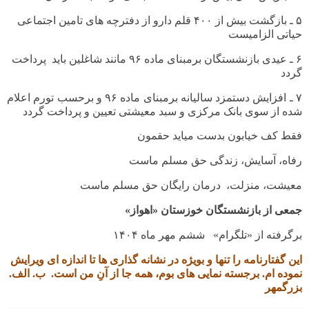
۵
ـ
بازگشت بیش از ۴۰۰ قلم دارو از دفترچه های تامین اجتماعی
حیاتی الزامیست
۶
ـ
عیدی بازنشستگان برمبنای ماده ۹۶ مانند شاغلین باید پرداخت
گردد
۷
ـ
افزایش دستمزد سالیانه برمبنای ماده ۹۶ و برحسب تورم اعلام
شده از سوی بانک مرکزی و سبد معیشتی تعیین و پرداخت گردد
فقط کف خیابون بدست میاید حقمون
رفاه، آسایش، زندگی حق مسلم ماست
معیشت، منزلت، درمان رایگان حق مسلم ماست
جمعی از بازنشستگان خوزستان «اهواز»
برگرفته از «تلگرام» ششم مهر ماه
۱۴۰۴
این گفتارنامه را تنها و بویژه در نشانه گذاری ها تا اندازه ای ویرایش
نموده ام. برجسته نمایی های بوم، همه جا از آنِ من است. ب. الف.
بزرگمهر