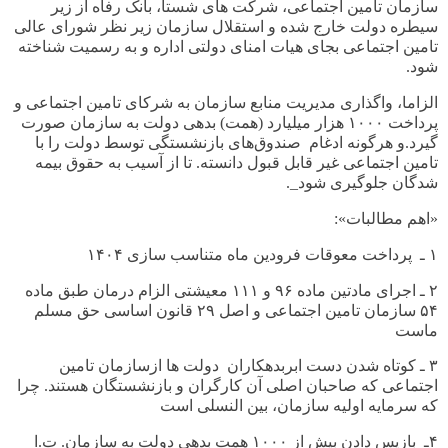
سازمان
تامین اجتماعی، شرکت های شستا، بانک رفاه از زیر
سیطره دولت خارج شده و استقلال سازمان زیر نظر شورای عالی
تامین اجتماعی بجای هیات امنای دولتی اداره و به رسمیت شناخته
شود
.
الزاما، واگذاری مدیریت منابع سازمان به شرکای تامین اجتماعی و
پرداخت
۱
٠٠٠ هزار میلیارد (همت) بدهی دولت به سازمان صورت
گیرد.و هرگونه ادغام صندوق‌های بازنشستگی توسط دولت را با
تامین اجتماعی غیر قابل قبول دانسته. تا از آسیب به حقوق بیمه
شدگان جلوگیری شود
._
«اهم مطالبات»:
۱
ـ
پرداخت معوقات فرودین ماه متناسب سازی ۱۴۰۴
۲
ـ
اجرای مادتین ماده ۹۶ و ۱۱۱ معیشتی
الزام درمان طبق ماده
۵۴
سازمان تامین اجتماعی و اصل
۲۹
قانون اساسی حق مسلم
ماست
۳
ـ
کوتاه شدن دست ابربدهکاران دولت ها ازسازمان تامین
اجتماعی که صاحبان اصلی آن کارگران و بازنشستگان هستند. چرا
که سرمایه اولیه سازمان، بین النسلی است
۴
ـ
بازپس دادن بیش از ۱٠٠٠ همت بدهی دولت به سازمان. ت‌.ا