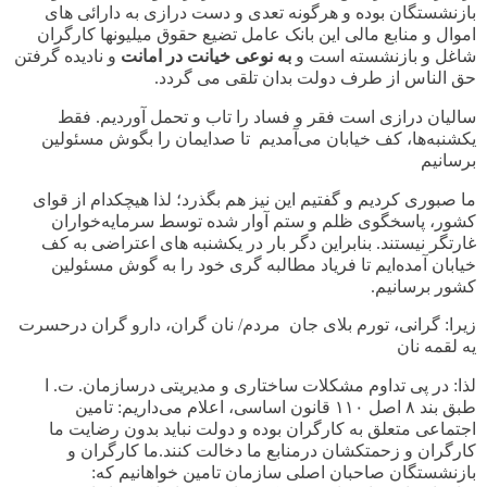
بازنشستگان بوده و هرگونه تعدی و دست درازی به دارائی های
اموال و منابع مالی این بانک عامل تضیع حقوق میلیونها کارگران
شاغل و بازنشسته است و
به نوعی خیانت در امانت
و نادیده گرفتن
حق الناس از طرف دولت بدان تلقی می گردد.
سالیان درازی است فقر و فساد را تاب و تحمل آوردیم. فقط
یکشنبه‌ها، کف خیابان می‌آمدیم تا صدایمان را بگوش مسئولین
برسانیم
ما صبوری کردیم و گفتیم این نیز هم بگذرد؛ لذا هیچکدام از قوای
کشور، پاسخگوی ظلم و ستم آوار شده توسط سرمایه‌خواران
غارتگر نیستند
.
بنابراین دگر بار در یکشنبه های اعتراضی به کف
خیابان آمده‌ایم تا فریاد مطالبه گری خود را به گوش مسئولین
کشور برسانیم
.
زیرا: گرانی، تورم بلای جان مردم/ نان گران، دارو گران درحسرت
یه لقمه نان
لذا: در پی تداوم مشکلات ساختاری و مدیریتی درسازمان. ت. ا
طبق بند
۸
اصل
۱۱۰
قانون اساسی، اعلام می‌داریم: تامین
اجتماعی متعلق به کارگران بوده و دولت نباید بدون رضایت ما
کارگران و زحمتکشان درمنابع ما دخالت کنند.ما کارگران و
بازنشستگان صاحبان اصلی سازمان تامین خواهانیم که
: