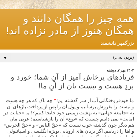
همه چیز را همگان دانند و
همگان هنوز از مادر نزاده اند!
بزرگمهر دانشمند
▼
۱۴۰۴ مهر ۷, دوشنبه
فریادهای پرخاش آمیز از آنِ شما؛ خورد و
بردِ هست و نیست تان از آنِ ما!
ما خودفروختگانی آب از سر گذشته ایم!
*
چه باک که هر چه هست
و نیست را بفروش برسانیم و پول آن را پس از پرداخت باژهای آن
به «جامعه جهانی» به بهشت زمینی خود جابجا کنیم؟! ما «خیانت در
امانت» نمی دانیم چیست که «نوع» آن را بازشناسیم؛ عربی مان
هم دیگر چون گذشته خوب نیست که «حَقّ الناس» و «حَقّ الخرس»
و اینا
را دریابیم. اگر بزبان های اروپایی بویژه انگلیسی و اسپانیولی