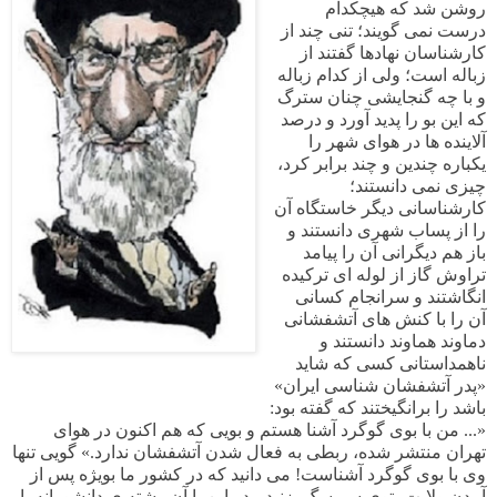
روشن شد که هیچکدام
درست نمی گویند؛ تنی چند از
کارشناسان نهادها گفتند از
زباله است؛ ولی از کدام زباله
و با چه گنجایشی چنان سترگ
که این بو را پدید آورد و درصد
آلاینده ها در هوای شهر را
یکباره چندین و چند برابر کرد،
چیزی نمی دانستند؛
کارشناسانی دیگر خاستگاه آن
را از پساب شهری دانستند و
باز هم دیگرانی آن را پیامد
تراوش گاز از لوله ای ترکیده
انگاشتند و سرانجام کسانی
آن را با کنش های آتشفشانی
دماوند هماوند دانستند و
ناهمداستانی کسی که شاید
«پدر آتشفشان شناسی ایران»
باشد را برانگیختند که گفته بود:
«... من با بوی گوگرد آشنا هستم و بویی که هم اکنون در هوای
تهران منتشر شده، ربطی به فعال شدن آتشفشان ندارد.» گویی تنها
وی با بوی گوگرد آشناست! می دانید که در کشور ما بویژه پس از
آمدن ولایت، توی سر سگ بزنید، پدر این یا آن رشته ی دانشورانه یا