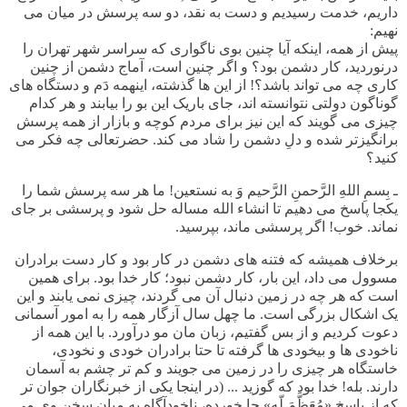
داریم، خدمت رسیدیم و دست به نقد، دو سه پرسش در میان می
نهیم:
پیش از همه، اینکه آیا چنین بوی ناگواری که سراسر شهر تهران را
درنوردید، کار دشمن بود؟ و اگر چنین است، آماج دشمن از چنین
کاری چه می تواند باشد؟! از این ها گذشته، اینهمه دَم و دستگاه های
گوناگون دولتی نتوانسته اند، جای باریک این بو را بیابند و هر کدام
چیزی می گویند که این نیز برای مردم کوچه و بازار از همه پرسش
برانگیزتر شده و دلِ دشمن را شاد می کند. حضرتعالی چه فکر می
کنید؟
ـ بِسمِ اللهِ الرَّحمنِ الرَّحیم وَ به نستعین! ما هر سه پرسش شما را
یکجا پاسخ می دهیم تا انشاء الله مساله حل شود و پرسشی بر جای
نماند. خوب! اگر پرسشی ماند، بپرسید.
برخلاف همیشه که فتنه های دشمن در کار بود و کار دست برادران
مسوول می داد، این بار، کار دشمن نبود؛ کار خدا بود. برای همین
است که هر چه در زمین دنبال آن می گردند، چیزی نمی یابند و این
یک اشکال بزرگی است. ما چهل سال آزگار همه را به امور آسمانی
دعوت کردیم و از بس گفتیم، زبان مان مو درآورد. با این همه از
ناخودی ها و بیخودی ها گرفته تا حتا برادران خودی و نخودی،
خاستگاه هر چیزی را در زمین می جویند و کم تر چشم به آسمان
دارند. بله! خدا بود که گوزید ... (در اینجا یکی از خبرنگاران جوان تر
که از پاسخ «مُعَظَّمَ لّه» جا خورده، ناخودآگاه به میان سخن وی می