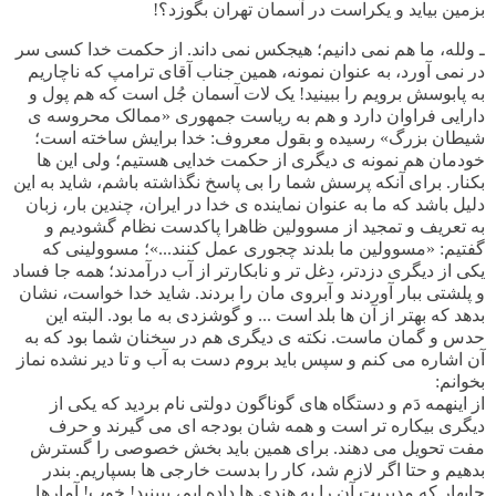
بزمین بیاید و یکراست در آسمان تهران بگوزد؟!
ـ ولله، ما هم نمی دانیم؛ هیجکس نمی داند. از حکمت خدا کسی سر
در نمی آورد، به عنوان نمونه، همین جناب آقای ترامپ که ناچاریم
به پابوسش برویم را ببینید! یک لات آسمان جُل است که هم پول و
دارایی فراوان دارد و هم به ریاست جمهوری «ممالک محروسه ی
شیطان بزرگ» رسیده و بقول معروف: خدا برایش ساخته است؛
خودمان هم نمونه ی دیگری از حکمت خدایی هستیم؛ ولی این ها
بکنار. برای آنکه پرسش شما را بی پاسخ نگذاشته باشم، شاید به این
دلیل باشد که ما به عنوان نماینده ی خدا در ایران، چندین بار، زبان
به تعریف و تمجید از مسوولین ظاهرا پاکدست نظام گشودیم و
گفتیم: «مسوولین ما بلدند چجوری عمل کنند...»؛ مسوولینی که
یکی از دیگری دزدتر، دغل تر و نابکارتر از آب درآمدند؛ همه جا فساد
و پلشتی ببار آوردند و آبروی مان را بردند. شاید خدا خواست، نشان
بدهد که بهتر از آن ها بلد است ... و گوشزدی به ما بود. البته این
حدس و گمان ماست. نکته ی دیگری هم در سخنان شما بود که به
آن اشاره می کنم و سپس باید بروم دست به آب و تا دیر نشده نماز
بخوانم:
از اینهمه دَم و دستگاه های گوناگون دولتی نام بردید که یکی از
دیگری بیکاره تر است و همه شان بودجه ای می گیرند و حرف
مفت تحویل می دهند. برای همین باید بخش خصوصی را گسترش
بدهیم و حتا اگر لازم شد، کار را بدست خارجی ها بسپاریم. بندر
چابهار که مدیریت آن را به هندی ها داده ایم، ببینید! خوب! آمارها