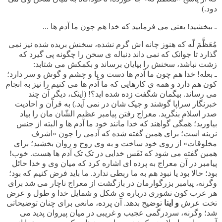
دود.)
ـ ببخشید! یعنی می فرمایید که خدا هم چون ما آدم ها ...
مُعَظَّمَ لّه که هنوز چانه اش گرم نشده، سخنش بریده شده نیز نمی
گذارد تا جوانک که نمی داند دنباله ی سخن را چگونه پی گیرد که
زشت نباشد، سخنش را بپایان برساند و بکمکش می شتابد:
ـ بعله! خدا هم چون ما آدم ها دست و پا و چشم و گوش و سر دارد؛
کون هم دارد و همه ی کارهایی که ما آدم ها می کنیم را نیز به انجام
می رساند. بیگمان شگفت زده شده اید؟! (اینک، دیگر آن چند
خبرنگار سراپا گوشند و جیک شان در نمی آید.) به قرآن و احادیت
صدر اسلام بنگرید. معراج رفتن پیامبر عظیم الشّان مان را بیاد
بیاورید؛ همگی گواهند که خدا مانند خود ما آدم ها و البته از جنس
نرینه است؛ برای همین گفته شده که آدمی را چون «اشرف
مخلوقات» از روی خود ساخت و به وی روح و روان بخشید؛ برای
همین گفته می شود که نَفَس خدایی در تک تک آدم ها هست. خوب!
پیامبر در آن معراج به پرده ای اشاره کرد که میان وی و خدا حائل
بود؛ حالا بود یا نبود هم به ما ربطی ندارد. ما باید فرض کنیم که بود؛
وگرنه، پیامبر بزرگوارمان در بازگشت از معراج ناچار می شد برای
هر عرب کون نشوری درباره ی شکل و شمایل خدا و طول و عرض
تخت عرش
و اینا
توضیح بدهد. آن پرده، مانعی برای چنان توضیحاتی
شد؛ وگرنه، سردرگمی عجیب و غریبی در میان پیروان پدید می