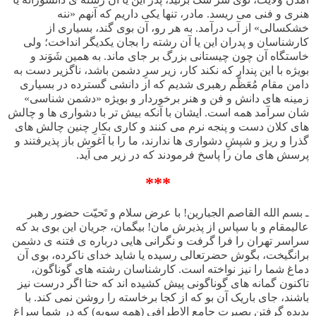
هنری و فنی می ریسد. مادر، تنها یکی داریم که آنهم «ننه
خشکسالی» از آب درآمد. به هر رو، آن بوی گند، بسیاری از
کارشناسان و پدران این یا آن رشته را بجان یکدیگر انداخت؛ ولی
خاستگاه آن چون چیستانی بزرگ بر جای ماند. به همین شَوَند و
بویژه با این پندار که نکند کار، زیر سرِ دشمن باشد، ناگزیر دست به
دامن مقام مُعَظَّم رهبری شدیم که از دانشی گسترده در بسیاری
زمینه های دانش و فن و هنر برخوردار و بویژه «دشمن شناسی»
شان سرآمد همه است. ایشان با آنکه بیش تر با دشواری ها و چالش
های کلان دست و پنجه نرم می کنند و کاری بکارِ چنین چالش های
گذرا و ریز و شپشِ دشواری ها ندارند، ما را با آغوش باز پذیرفتند و
پرسش های مان را پاسخ فرمودند که در زیر می آید.
***
ـ بسم الله القاصم الجبارین! با عرض سلام و تَحیّت حضور رهبر
عالیمقام و با سپاس از پذیرش مان! بیگمان، جریان این بوی بد که
سراسر تهران را فرا گرفت و نگرانی هایی درباره ی فتنه ی دشمن
برانگیخت، بگوش حضرتعالی رسیده یا شاید خدای ناکرده، بوی آن
دماغ شما را نیز نواخته است. کارشناسان رشته های گوناگون،
تاکنون گمانه های گوناگونی پیش کشیده اند که حتا اگر درست نیز
باشند، جای باریک آن بو که از کجا برخاسته را روشن نمی کند. با
بدیده گرفتن بصیرت جامع الاطرافی (همه سویه) که در شما سراغ