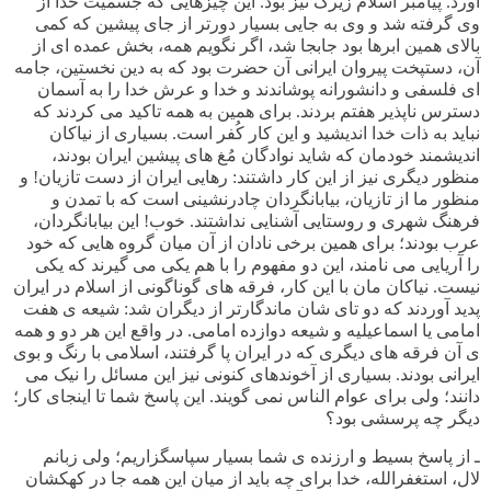
آورد. پیامبر اسلام زیرک نیز بود. این چیزهایی که جسمیت خدا از
وی گرفته شد و وی به جایی بسیار دورتر از جای پیشین که کمی
بالای همین ابرها بود جابجا شد، اگر نگویم همه، بخش عمده ای از
آن، دستپخت پیروان ایرانی آن حضرت بود که به دین نخستین، جامه
ای فلسفی و دانشورانه پوشاندند و خدا و عرش خدا را به آسمان
دسترس ناپذیر هفتم بردند. برای همین به همه تاکید می کردند که
نباید به ذات خدا اندیشید و این کار کُفر است. بسیاری از نیاکان
اندیشمند خودمان که شاید نوادگان مُغ های پیشین ایران بودند،
منظور دیگری نیز از این کار داشتند: رهایی ایران از دست تازیان! و
منظور ما از تازیان، بیابانگردان چادرنشینی است که با تمدن و
فرهنگ شهری و روستایی آشنایی نداشتند. خوب! این بیابانگردان،
عرب بودند؛ برای همین برخی نادان از آن میان گروه هایی که خود
را آریایی می نامند، این دو مفهوم را با هم یکی می گیرند که یکی
نیست. نیاکان مان با این کار، فرقه های گوناگونی از اسلام در ایران
پدید آوردند که دو تای شان ماندگارتر از دیگران شد: شیعه ی هفت
امامی یا اسماعیلیه و شیعه دوازده امامی. در واقع این هر دو و همه
ی آن فرقه های دیگری که در ایران پا گرفتند، اسلامی با رنگ و بوی
ایرانی بودند. بسیاری از آخوندهای کنونی نیز این مسائل را نیک می
دانند؛ ولی برای عوام الناس نمی گویند. این پاسخ شما تا اینجای کار؛
دیگر چه پرسشی بود؟
ـ از پاسخ بسیط و ارزنده ی شما بسیار سپاسگزاریم؛ ولی زبانم
لال، استغفرالله، خدا برای چه باید از میان این همه جا در کهکشان