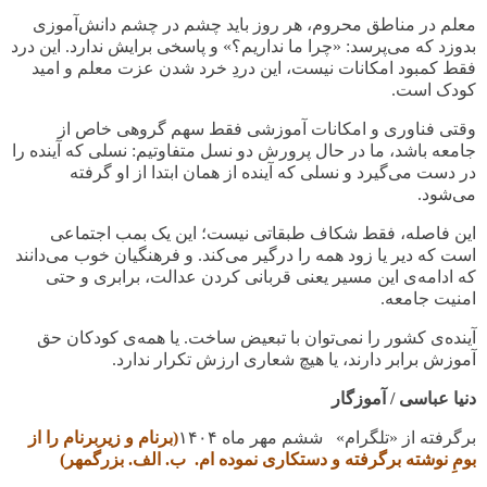
معلم در مناطق محروم، هر روز باید چشم در چشم دانش‌آموزی
بدوزد که می‌پرسد: «چرا ما نداریم؟» و پاسخی برایش ندارد. این درد
فقط کمبود امکانات نیست، این دردِ خرد شدن عزت معلم و امید
کودک است
.
وقتی فناوری و امکانات آموزشی فقط سهم گروهی خاص از
جامعه باشد، ما در حال پرورش دو نسل متفاوتیم: نسلی که آینده را
در دست می‌گیرد و نسلی که آینده از همان ابتدا از او گرفته
می‌شود
.
این فاصله، فقط شکاف طبقاتی نیست؛ این یک بمب اجتماعی
است که دیر یا زود همه را درگیر می‌کند. و فرهنگیان خوب می‌دانند
که ادامه‌ی این مسیر یعنی قربانی کردن عدالت، برابری و حتی
امنیت جامعه
.
آینده‌ی کشور را نمی‌توان با تبعیض ساخت. یا همه‌ی کودکان حق
آموزش برابر دارند، یا هیچ شعاری ارزش تکرار ندارد
.
دنیا عباسی / آموزگار
برگرفته از «تلگرام» ششم مهر ماه
۱۴۰۴
(برنام و زیربرنام را از
بومِ نوشته برگرفته و دستکاری نموده ام. ب. الف. بزرگمهر)