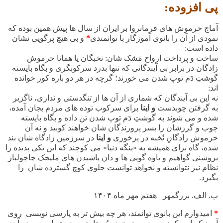
پی افزوده:
آماج خرموش های فرمانروا بر ایران از سال ها پیش همین بوده که
نمودی از آن را بانوی آموزگار با توانمندی
*
و بی هیچ پرگویی نشان
داده است:
ساخت و پرداخت ارواح مَشک شان: نخبگان یا همانا خرموش
زادگان در برابر بی آیندگانی که تنها بدرد سرکوبگری و بگاه بایسته
گوشتِ دَم توپ شدن می خورند؛ گرچه در هر دو باره کور خوانده
اند:
نه این بی آیندگان که شماری از آن ها از تنگدستی و نداری، ناگزیر
به گرفتن چوبدست
و اینا
برای سرکوب توده های مردم بجان آمده،
شده و می شوند به گوشتِ دَم توپ شدن تن داده و بگاه بایسته
چوب و گرزشان را بسر پرورندگان شان خواهند کوبید و نه آن
حرموش زادگانِ نُخبه در پرخوری
و اینا
در سرزمین زادگاه شان بند
شده، گاه برای همیشه به «ینگه دنیا» می کوچند که این یکی پدیده را
بروشنی گواهیم و یاوه گویی ها و دان پاشیدن های ملیجک چاچولباز
نظام نیز نتوانسته و نخواهد توانست جلوی کوچ گسترده شان را
بگیرد.
ب. الف. بزرگمهر هفتم مهر ماه
۱۴۰۴
*
امیدوارم این بانوی توانمند،
هر چه بیش تر به پارسی نویسی روی