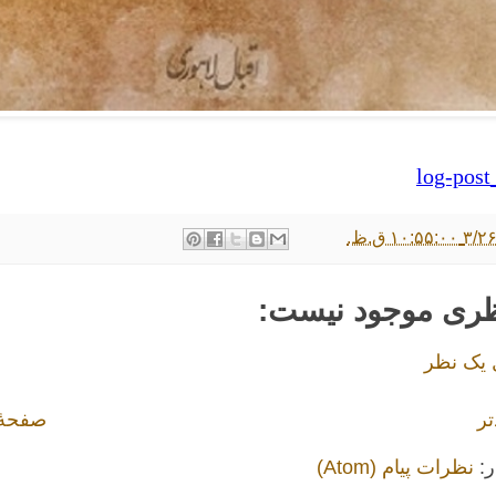
log-post
۱۰:۵ ق.ظ.
ظری موجود نیست:
 یک نظر
تر
صفحهٔ
ر:
نظرات پیام (Atom)