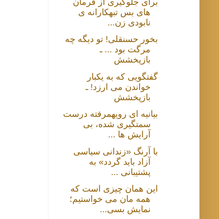
برای جلوگیری از فرمان
های بس تبهکارانه ی
نابودی زن...
بخور حسنقلی! تو دیگه چه
مرگت بود ... ـ
بازپخشش
گفتگویی که به یکبار
خواندن می ارزد! ـ
بازپخشش
بیانیه ای رویهمرفته درست
سمتگیری شده، بی
آرایش ها ...
با آرنگ «زندانی سیاسی
آزاد باید گردد» به
پشتیبانی ...
این همان چیزی است که
همه مان می خواستیم؛
نمایش بسی...