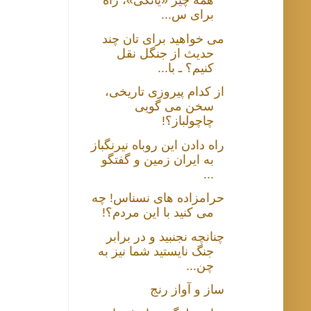
همه چیز «یانکی»، راه
برای س...
می خواهید برای تان چند
حدیث از جنگل نقل
کنیم؟ ـ با...
از کدام پیروزی تاریخی،
سخن می گویی
چاچولباز؟!
راه دادن این روباه نیرنگباز
به ایران زمین و گفتگو
...
حرامزاده های نسناس! چه
می کنید با این مردم؟!
چنانچه نجنبید و در برابر
جنگ نایستید شما نیز به
چن...
ساز و آواز رنج