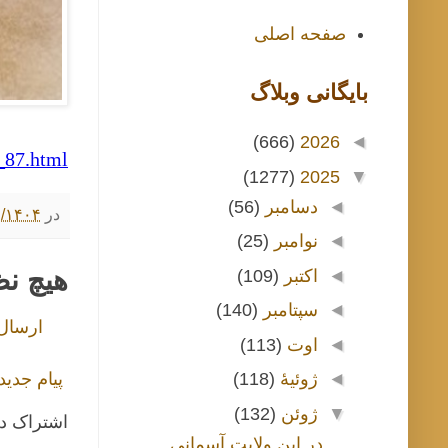
صفحه اصلی
بايگانی وبلاگ
(666)
2026
◄
_87.html
(1277)
2025
▼
◄
دسامبر
(56)
در
۳/۲۶/۱۴۰۴ ۵:۰۰
◄
نوامبر
(25)
هیچ ن
◄
اکتبر
(109)
◄
سپتامبر
(140)
ارسال
◄
اوت
(113)
پیام جدید
◄
ژوئیهٔ
(118)
▼
ژوئن
(132)
اشتراک د
در این ولایت آسمانی ـ