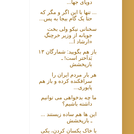
دوپای جها...
... تنها با این اگر و مگر که
حتا یک گام بیجا به پس...
سخنانی نیکو ولی بخت
جویانه از وزیر خرچنگِ
«ارشاد ا...
باز هم بگویید: شمارگان ۱۳
بَداَختر است! ـ
بازپخشش
هر بار مردم ایران را
سرافکنده کرده و باز هم
پایوری...
ما چه بدخواهی می توانیم
داشته باشیم؟
این ها هم ساده زیستند ...
ـ بازپخشش
با خاک یکسان کردن، یکی