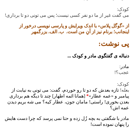
ﮐﻮﺩﮎ:
می گفت ﻏﯿﺮ ﺍﺯ ﻣﺎ ﺩﻭ ﻧﻔﺮ ﮐﺴﯽ ﻧﯿﺴﺖ؛ ﭘﺲ می تونی ﺩﻭ ﺗﺎ ﺑﺮﺩﺍﺭﯼ
!
از «گوگل پلاس» با اندک ویرایش و پارسی نویسی درخور از
اینجانب؛ برنام نیز از آنِ من است. ب. الف. بزرگمهر
پی نوشت:
دنباله ی گفتگوی مادر و کودک ...
مادر
:
عجب؟!
کودک:
بعله!
تازه بعدش که دو تا رو خوردم، گفت: می تونی به نیابت از
پیامبر و «عمه عطار»
*
[همانا ائمه اطهار] چند تا دیگه هم برداری
بعدن بخوری! راستی! مامان جون، عطار کیه؟ می شه بریم دیدن
عمه اش؟
مادر با شگفتی به بچه زُل زده و حتا نمی پرسد که چرا دست هایش
را پنهان نموده است!