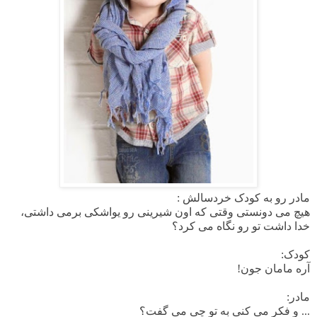
ﻣﺎﺩﺭ رو ﺑﻪ ﮐﻮﺩﮎ ﺧﺮﺩﺳﺎﻟﺶ :
ﻫﯿﭻ می دونستی وقتی که اون شیرینی رو یواشکی برمی داشتی،
خدا داشت تو رو ﻧﮕﺎﻩ می کرد؟
ﮐﻮﺩﮎ:
ﺁﺭﻩ ﻣﺎﻣﺎﻥ ﺟﻮﻥ!
ﻣﺎﺩﺭ:
... ﻭ ﻓﮑﺮ می کنی ﺑﻪ ﺗﻮ چی می گفت؟