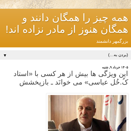
همه چیز را همگان دانند و
همگان هنوز از مادر نزاده اند!
بزرگمهر دانشمند
▼
۱۴۰۵ خرداد ۹, شنبه
این ویژگی ها بیش از هر کسی با «استاد
کُ.خُل عباسی» می خوانَد ـ بازپخشش