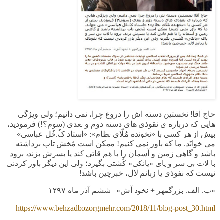
حاج آقا! نخستین دسته اش را دروغ چرا، نمی دانیم؛ ولی ویژگی
هایی که درباره ی نقوذی های دسته دوم و بعدی (سوم؟!) فرمودید،
بیش از هر کسی با «نخونده مُلّای نظام»: «استاد کُ.خُل عباسی»
می خوانَد. ما که باور نمی کنیم! ممکن است مُخش تاب برداشته
باشد و گاهی زمین و آسمان را با هم قاتی کند یا بسرش بزند، برود
با لات بی سر و پای «یانکی» کُشتی بگیرد؛ ولی این دیگر باور کردنی
نیست که نفوذی یا زبانم لال، خبرچین باشد!
«ب. الف. بزرگمهر + نخود آش» ششم آذر ماه
۱۳۹۷
https://www.behzadbozorgmehr.com/2018/11/blog-post_30.html