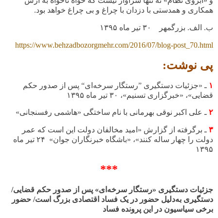
و «آبروی نظام» نه تنها سزاوار نیست که خواه ناخواه به آرش
همکاری و همدستی با دزدان با چراغ و بی چراغ خواهد بود.
ب. الف. بزرگمهر ۳۰ تیر ماه
۱۳۹۵
https://www.behzadbozorgmehr.com/2016/07/blog-post_70.html
پی نوشت:
۱
ـ «جزئیات دستگیری ”رستگار سرخه‌ای“ پس از صدور حکم
قضایی»،
«خبرگزاری تسنیم»، ۳۰ تیر ماه
۱۳۹۵
۲
ـ علی اکبر نوقی بهرمانی با نام ساختگی «هاشمی رفسنجانی»
۳
ـ برگرفته از گزارش «امید مخالفان دولت این است که عمر
دولت را چهار ساله کنند»، «باشگاه خبرنگاران جوان» ۲۴ تیر ماه
۱۳۹۵
***
جزئیات دستگیری «رستگار سرخه‌ای» پس از صدور حکم قضایی/
دستگیری به‌دلیل حضور در یک فساد اقتصادی بزرگ است/ حضور
برخی سیاسیون در این پرونده فساد