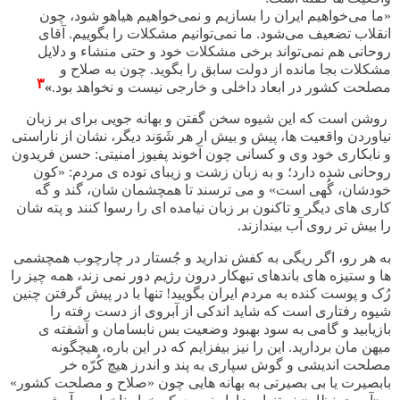
«
ما می‌خواهیم ایران را بسازیم و نمی‌‌خواهیم هیاهو شود، چون
انقلاب تضعیف می‌شود. ما نمی‌توانیم مشکلات را بگوییم. آقای
روحانی هم نمی‌‌تواند برخی مشکلات خود و حتی منشاء و دلایل
مشکلات بجا مانده از دولت سابق را بگوید. چون به صلاح و
۳
مصلحت کشور در ابعاد داخلی و خارجی نیست و نخواهد بود
.
»
روشن است که این شیوه سخن گفتن و بهانه جویی برای بر زبان
نیاوردن واقعیت ها، پیش و بیش ار هر شَوَند دیگر، نشان از ناراستی
و نابکاری خود وی و کسانی چون آخوند پفیوز امنیتی: حسن فریدون
روحانی شده دارد؛ و به زبان زشت و زیبای توده ی مردم: «کون
خودشان، گُهی است» و می ترسند تا همچشمان شان، گند و گه
کاری های دیگر و تاکنون بر زبان نیامده ای را رسوا کنند و پته شان
را بیش تر روی آب بیندازند.
به هر رو، اگر ریگی به کفش ندارید و جُستار در چارچوب همچشمی
ها و ستیزه های باندهای تبهکار درون رژیم دور نمی زند، همه چیز را
رُک و پوست کنده به مردم ایران بگویید! تنها با در پیش گرفتن چنین
شیوه رفتاری است که شاید اندکی از آبروی از دست رفته را
بازیابید و گامی به سود بهبود وضعیت بس نابسامان و آشفته ی
میهن مان بردارید. این را نیز بیفزایم که در این باره، هیچگونه
مصلحت اندیشی و گوش سپاری به پند و اندرز هیچ کُرّه خر
بابصیرت یا بی بصیرتی به بهانه هایی چون «صلاح و مصلحت کشور»