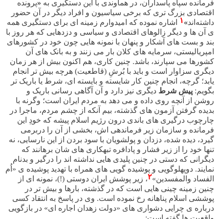
فرمانده سپاه پاسداران، در هماوندی با این دستگیری به
«
پرونده
اقتصادی بزرگ تری که برخی سیاسیون و افراد دیگر در آن حضور
۱
داشته‌اند
»
اشاره نموده که امیدوارم زمینه ای برای دستگیری همه
ی آن ها و دیگر زالوهای اقتصادی و سیاسی و دزدهایی که هر روز با
بند و بست های آشکار و پنهان با نمونه هایی چون خود در کشورهای
امپریالیستی، سرمایه های کلان بار می زنند و به بانک های آن
کشورها می سپارند، باشد. چنین کاری، هم اکنون بیش از هر زمان
دیگری سزاوار است و باید با بُرشِ (قاطعیت) هرچه بیش تر انجام
یابد؛ گرچه، انجام چنین کار شایسته و بایسته ای، شرط یا باریک تر
بگویم:
پیش شرط
دیگری نیز دارد و آن آگاهی رسانی باریک و
روشن از آنچه روی داده و می دهد به مردم ایران است؛ وگرنه با
بدیده گرفتن آزمون های گذشته، بیم آنکه از چشم مردم، ماجرا در
چارچوب درگیری های باندی درون رژیم اسلام پیشه که خودِ این
فرمانده و سازمان زیر فرماندهی اش، بخشی از آن را دربرمی
گیرد، دیده شده، دزدان و پولشویان با سود بردن از این نارسایی، نه
تنها خود را از زیر فشار و پادافره تبهکاری های شان برهانند که
دیگرانی که دستی در چنین پلیدی هایی نداشته اند را درگیر و بدنام
نمایند. دوپهلوگویی و پوشیده گویی های همراه با تهدید پوشیده ی «اُم
۲
الفساد والمفسدین»
، زیر پوشش ایران دوستی (!)، نمونه ای از
چنین زمینه چینی هایی است که در گذشته، بارها و بیش تر در
پوششی اسلام پناهانه رخ نموده است. وی در پاسخ به انتقاد کسی
درباره ی چرایی دشواری های «دولت زهدان اجاره ای» در بازگویی
واقعیت ها گفته است: