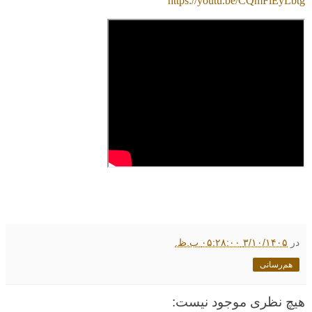
https://youtu.be/CQmFiEyLbtg
در
۳/۱۰/۱۴۰۵ ۰۵:۲۸:۰۰ ب.ظ.
هم‌رسانی
هیچ نظری موجود نیست: