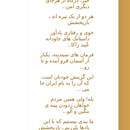
خیز، درگاه از هرجای
دیگری امن...
هر دو از یک تیره اند ـ
بازپخشش
خوی و رفتاری یادآور
داستانک های جاودانه
عُبید زاکا...
فرمان های سپندینه، یکبار
از آسمان فرو آمده و تا
رو...
این گزینش خودتان است
که آن را به نامِ ایران جا
می ...
بله! ولی همین مردم
خواهان زدودن پینه ی
ننگین و آلو...
ما بیدی نیستیم که با این
بادها بلرزیم ـ بازپخشش