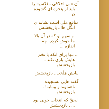
آن «بی‌ اخلاقی‌ مقدّس» را
باید از پنجره ای گشوده
ن...
منافع ملی است نشانه ی
انگل ها! ـ بازپخشش
... و سهم او که در آن بالا
جا خوش کرده، چه
اندازه ...
... تنها برای آنکه با تخم
هایش بازی نکند ـ
بازپخشش
نیایش مَلَخی ـ بازپخشش
گفته هایی نسنجیده،
ناهماوند و بیمایه! ـ
بازپخشش
الحقّ که انتخاب خوبی بود
... ـ بازپخشش