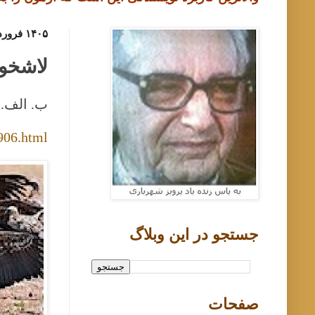
۱۴۰۵ فروردین ۱۷, دوشنبه
لاشخور
ب. الف. بزرگ
906.html
جستجو در اين وبلاگ
صفحات