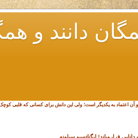
گان دانند و همگ
و آن اعتماد به یکدیگر است؛ ولی این دانش برای کسانی که قلبی کو
انایی فرارویاند!
ایگناتسیو سیلونه