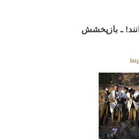
ند! ـ بازپخشش
htt