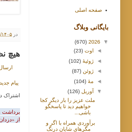
صفحه اصلی
بايگانی وبلاگ
در
۱/۱۷/۱۴۰۵ ۸:۰۰
(670)
2026
▼
◄
اوت
(23)
هیچ ن
◄
ژوئیهٔ
(102)
ارسال
◄
ژوئن
(87)
◄
مهٔ
(104)
پیام جدید
▼
آوریل
(126)
اشتراک د
ملت عزیز را بار دیگر کجا
خواهیم دید تا پاسخگو
برداشت و 
باشی...
از «دزدان
برآوردی همراه با اگر و
مگرهای شایان درنگ