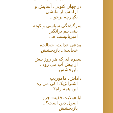
در جهان کنونی، آسایش و
آرامش از مانشی
یکپارچه برخو...
سرگشتگی سیاسی و کوته
بینی بیم برانگیز
امپریالیست ه...
مدعی عدالت، خجالت،
خجالت! ـ بازپخشش
سفره ای که هر روز بیش
از پیش آب می رود ـ
بازپخشش
داداش، ماموریتِ
اشتراتژیک! کی می ره
این همه راه؟ ـ...
آیا «ولایت فقیه» جزو
اصول دین است؟ ـ
بازپخشش