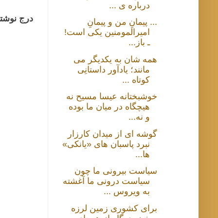
درباره ی ...
درج نوشتا
... پیمانِ من و پیمانِ
امیرالمومنین یکی است!
ـ باز...
همه شان به یکدیگر می
مانند؛ یادآور داستانِی
کوتاه ...
خوشبختانه عیسا مسیح نه
هیچگاه در میان ما بوده
و نه...
گوشه ای از میدان کارزار
نبرد پاسبان های «یانکی»
ها...
سیاست بیرونی ما چون
سیاست درونی ما آغشته
به ویروس ...
برای کشوری زمین لرزه