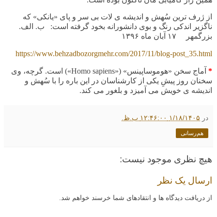
از ژرف ترین سُهش و اندیشه ی لات بی سر و پای «یانکی» که
ناگزیر اندکی رنگ و بوی دانشورانه بخود گرفته است: ب. الف.
بزرگمهر ۱۷ آبان ماه ۱۳۹۶
https://www.behzadbozorgmehr.com/2017/11/blog-post_35.html
*
آماج سخن «هوموساپینس» («
Homo sapiens
») است. گرچه، وی
سخنان روز پیشِ یکی از کارشناسان در این باره را با سُهش و
اندیشه ی خویش می آمیزد و بلغور می کند.
در
۱/۱۸/۱۴۰۵ ۱۲:۴۶:۰۰ ب.ظ.
هم‌رسانی
هیچ نظری موجود نیست:
ارسال یک نظر
از دریافت دیدگاه ها و انتقادهای شما خرسند خواهم شد.