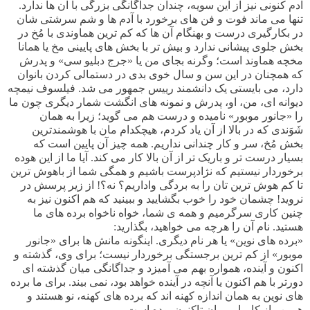
آدم کنونی نیز از این سویه، چندان جداگانگی بزرگی با آن ها ندارد.
تنها می ماند فوت و فن های برخورد با آدم ها و شم سرشتی شان
در بکارگیری درست و بهنگام آن ها که کم ترین هماوندی با مُخ در
بخش جلوی پیشانی ندارد و بیش تر با بخش های پایینی مخ یا همانا
مخچه هماوند است؛ وگرنه بجای من یا «جرج دبلیو سی» و پدرش
که همچنان در این سن و سال خوی بدی در دستمالی کردن بانوان
دارد، می بایستی یک دانشمند رییس جمهور می شد. فیلسوف نیمچه
دیوانه ای، من، او، پدرش و نمونه های انگشت شمار دیگری چون ما
را «جانور موبور» نامیده و درست هم می گوید؛ زیرا به همان
شَوَندی که در بالا از آن یاد کردم، هیچکدام مان با هوشمندترین
بخش مُخ، سر و کار چندانی نداریم. همه چیز آن پایین است که
بسیار درست تر و باریک تر از آن بالا کار می کند. آیا ما از این هوده
برخوردار نیستیم که نژادپرست باشیم و همگی شما از باهوش ترین
تا کم هوش ترین تان را به بردگی واداریم؟ نه؟! از زیر پرسش در
نروید! چشمان خود را خوب بگشایید و ببینید که هم اکنون نیز به
چنین کاری سرگرمیم و همه ی شما، خواه ناخواه برده های ما
هستید. نام آن را هرچه می خواهید، بگذارید:
«برده های نوین» یا هر نام دیگری. اینگونه مانش ها برای «جانور
موبور» از کم ترین برجستگی برخوردار نیست؛ برای وی، گذشته و
اکنون و آینده، همواره بهم می آمیزد و جداگانگی میان گذشته ای
دورتر با هم اکنون یا آنچه در آینده خواهد بود، نمی بیند. برای ما برده
های نوین به همان اندازه کهنه اند که برده های کهنه، نو هستند و
همین راز کامیابی مان تاکنون بوده است.