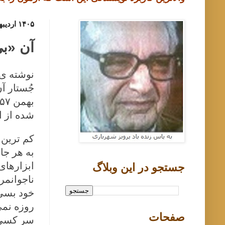
۱۴۰۵ اردیبهشت ۶, یکشنبه
آن «بی
نوشته ی 
جُستار آ
بهمن
۵۷
شده از ا
کم ترین 
به هر جا
ابزارهای
جستجو در اين وبلاگ
ناجوانمر
خود بسی 
روزه نمی
صفحات
سر کسی ک