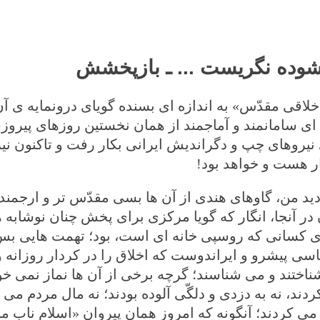
 گشوده نگریست ... ـ بازپخشش
اخلاقی مقدّس» به اندازه ای بسنده گویای درونمایه ی 
ه ای سامانمند و آماجمند از همان نخستین روزهای پیروز
روهای چپ و دگراندیش ایرانی بکار رفت و تاکنون نیز
ار هست و خواهد بود!
 دید من، گاوهای هندی از آن ها بسی مقدّس تر و ارجمند
در آنجا، انگار که گویا مرکزی برای پخش چنان نوشابه ه
نه ی کسانی که روسپی خانه ای است، بود؛ تهمت هایی ب
اسی پیشرو و ایراندوست که اخلاق را در کردار روزانه 
تند و می شناسند؛ گرچه برخی از آن ها نماز نمی خوا
دند، نه به دزدی و دلگّی آلوده بودند؛ نه مال مردم می 
ی کردند؛ آنگونه که امروز همان پیروان «اسلام ناب 