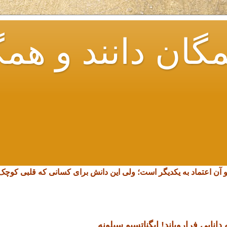
گان دانند و همگ
و آن اعتماد به یکدیگر است؛ ولی این دانش برای کسانی که قلبی کو
انایی فرارویاند!
ایگناتسیو سیلونه