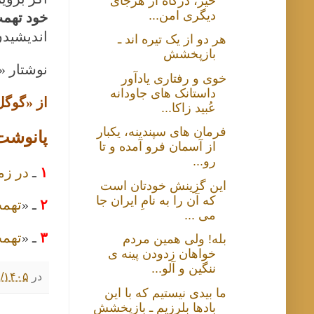
خیز، درگاه از هرجای
دیگری امن...
خود تهمت
اندیشیدن
هر دو از یک تیره اند ـ
بازپخشش
نوشتار «
خوی و رفتاری یادآور
داستانک های جاودانه
از «گوگل
عُبید زاکا...
فرمان های سپندینه، یکبار
پانوشت
از آسمان فرو آمده و تا
رو...
۱
ـ
در زم
این گزینش خودتان است
که آن را به نامِ ایران جا
۲
ـ «
تهم
می ...
۳
ـ «
تهمت
بله! ولی همین مردم
خواهان زدودن پینه ی
ننگین و آلو...
در
۲/۰۶/۱۴۰۵ ۷:۰۰
ما بیدی نیستیم که با این
بادها بلرزیم ـ بازپخشش