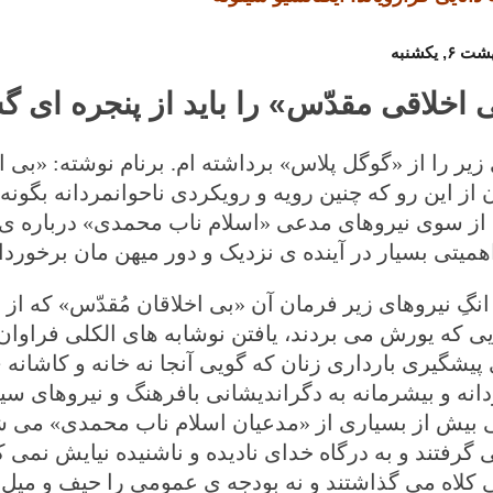
‌ اخلاقی‌ مقدّس» را باید از پنجره ای
زیر را از «گوگل پلاس» برداشته ام. برنام نوشته: «بی 
ن از این رو که چنین رویه و رویکردی ناحوانمردانه بگون
از سوی نیروهای مدعی «اسلام ناب محمدی» درباره ی نی
همیتی بسیار در آینده ی نزدیک و دور میهن مان برخورد
انگِ نیروهای زیر فرمان آن «بی اخلاقان مُقدّس» که از
یی که یورش می بردند، یافتن نوشابه های الکلی فراوان 
 پیشگیری بارداری زنان که گویی آنجا نه خانه و کاشا
دانه و بیشرمانه به دگراندیشانی بافرهنگ و نیروهای سی
بیش از بسیاری از «مدعیان اسلام ناب محمدی» می شناخ
 گرفتند و به درگاه خدای نادیده و ناشنیده نیایش نمی کر
لاه می گذاشتند و نه بودجه ی عمومی را حیف و میل م