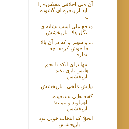
آن «بی‌ اخلاقی‌ مقدّس» را
باید از پنجره ای گشوده
ن...
منافع ملی است نشانه ی
انگل ها! ـ بازپخشش
... و سهم او که در آن بالا
جا خوش کرده، چه
اندازه ...
... تنها برای آنکه با تخم
هایش بازی نکند ـ
بازپخشش
نیایش مَلَخی ـ بازپخشش
گفته هایی نسنجیده،
ناهماوند و بیمایه! ـ
بازپخشش
الحقّ که انتخاب خوبی بود
... ـ بازپخشش