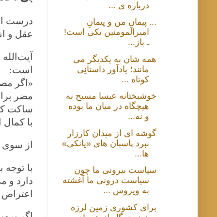
درباره ی ...
درست است
... پیمانِ من و پیمانِ
امیرالمومنین یکی است!
عقل و ان
ـ باز...
آیت‌الله
همه شان به یکدیگر می
مانند؛ یادآور داستانِی
است
:
کوتاه ...
«
اگر مصل
مضر برای
خوشبختانه عیسا مسیح نه
هیچگاه در میان ما بوده
ساکت کند
و نه...
با کمال 
گوشه ای از میدان کارزار
نبرد پاسبان های «یانکی»
از سوی د
ها...
با توجه 
سیاست بیرونی ما چون
دارد و م
سیاست درونی ما آغشته
به ویروس ...
اعتراض 
برای کشوری زمین لرزه
اگر برویم