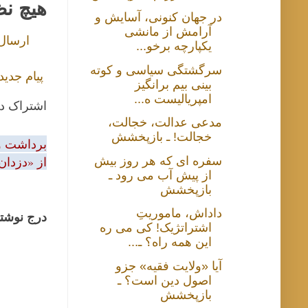
هیچ ن
در جهان کنونی، آسایش و
آرامش از مانشی
ارسال
یکپارچه برخو...
سرگشتگی سیاسی و کوته
پیام جدید
بینی بیم برانگیز
امپریالیست ه...
اشتراک د
مدعی عدالت، خجالت،
خجالت! ـ بازپخشش
برداشت و 
از «دزدان
سفره ای که هر روز بیش
از پیش آب می رود ـ
بازپخشش
داداش، ماموریتِ
درج نوشتا
اشتراتژیک! کی می ره
این همه راه؟ ـ...
آیا «ولایت فقیه» جزو
اصول دین است؟ ـ
بازپخشش