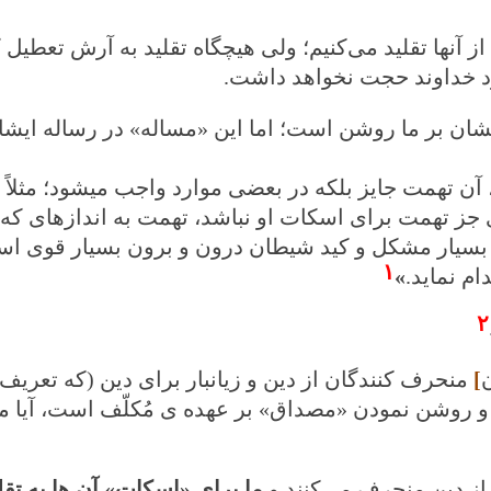
 آنها تقلید می‌‌کنیم؛ ولی‌ هیچگاه تقلید به آرش تعطیل
زد خداوند حجت نخواهد داشت
.
ایشان بر ما روشن است؛ اما این «مساله» در رساله ایشا
ن تهمت جایز بلکه در بعضی موارد واجب می‏شود؛ مثلاً
جز تهمت برای اسکات او نباشد، تهمت به اندازه‏ای که ا
سیار مشکل و کید شیطان درون و برون بسیار قوی است؛
۱
ام نماید
.
»
۲
]
منحرف کنندگان از دین و زیانبار برای دین (که تعریف
د و روشن نمودن «مصداق» بر عهده ی مُکلّف است، آیا می
 از دین منحرف می‌‌کنند و
ما برای «اسکات» آن ها به تقل