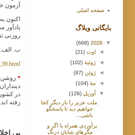
آزمون خو
صفحه اصلی
اکنون به
یادآور م
بايگانی وبلاگ
روزنی تن
(668)
2026
▼
ب. الف. 
◄
اوت
(21)
◄
ژوئیهٔ
(102)
_39.html
◄
ژوئن
(87)
*
روشن ا
◄
مهٔ
(104)
دینداران
▼
آوریل
(126)
در کشور 
رفته اند
ملت عزیز را بار دیگر کجا
خواهیم دید تا پاسخگو
باشی...
برآوردی همراه با اگر و
مگرهای شایان درنگ
بی‌ اخل