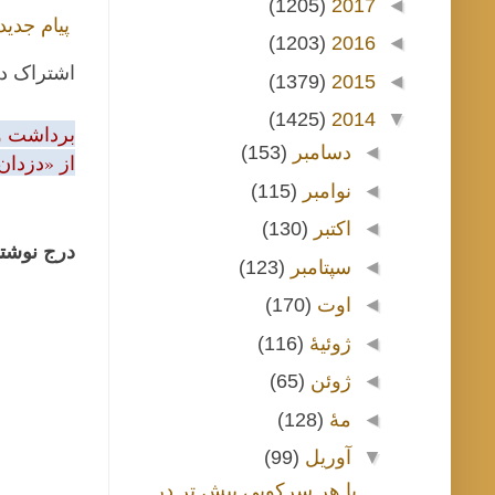
(1205)
2017
◄
پیام جدید
(1203)
2016
◄
اشتراک د
(1379)
2015
◄
(1425)
2014
▼
برداشت و 
◄
دسامبر
(153)
از «دزدان
◄
نوامبر
(115)
◄
اکتبر
(130)
درج نوشتا
◄
سپتامبر
(123)
◄
اوت
(170)
◄
ژوئیهٔ
(116)
◄
ژوئن
(65)
◄
مهٔ
(128)
▼
آوریل
(99)
با هر سرکوبی بیش تر در