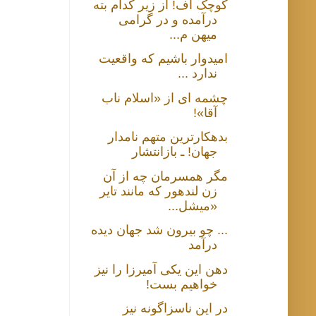
کوچک اُف! از زیر کدام بته
درآمده و در گرامی
میهن م...
امیدوار باشیم که واقعیت
ندارد ...
چشمه ای از «اسلام ناب
آقا»!
بدهکارترین متهم نامدار
جهان! ـ بازانتشار
مگر همسرمان چه از آن
زن لندهور که مانند تایر
«میشل...
... چو بیرون شد جهان دیده
درآمد
دهن این یکی آمیرزا را نیز
خواهیم بست!
در این ناسزاگونه نیز