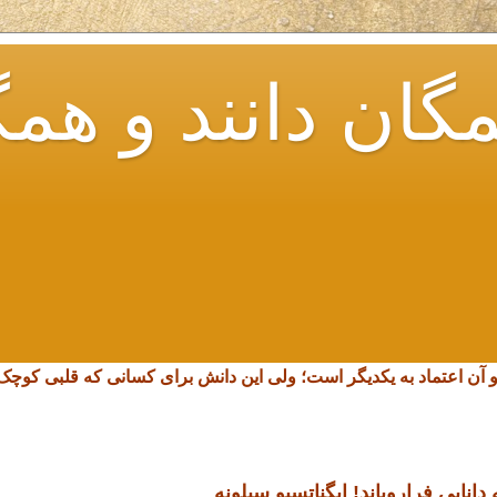
گان دانند و همگ
و آن اعتماد به یکدیگر است؛ ولی این دانش برای کسانی که قلبی کو
انایی فرارویاند!
ایگناتسیو سیلونه