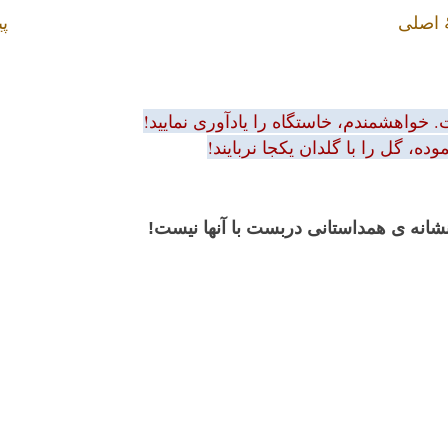
 اصلی
پی
 خواهشمندم، خاستگاه را یادآوری نمایید!
ه، گل را با گلدان یکجا نربایند!
 نشانه ی همداستانی دربست با آنها نیست!