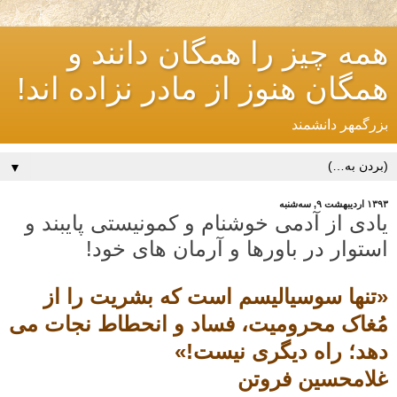
همه چیز را همگان دانند و
همگان هنوز از مادر نزاده اند!
بزرگمهر دانشمند
▼
۱۳۹۳ اردیبهشت ۹, سه‌شنبه
یادی از آدمی خوشنام و کمونیستی پایبند و
استوار در باورها و آرمان های خود!
«تنها سوسیالیسم است که بشریت را از
مُغاک محرومیت، فساد و انحطاط نجات می
دهد؛ راه دیگری نیست!»
غلامحسین فروتن