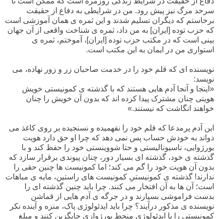
دفاع از حقیقت در شرایط زندگی روزمره است که ممکن است تا
سرحد مرگ نیز پیش رود. من در شرایطی به دفاع از حقیقت
برخاستم که دیگران تسلیم شدند و این ثمره ی همان آموزشی است
که حزب توده [ایران] به من داد، ثمره ی شناخت واقعی از آن جهان
بینی است که در مکتب حزب توده [ایران]، آموختم، ثمره ی
استواری من در ایمان به این مکتب است.
نویسنده ای که قلم خود را در خدمت صاحبان زر و زور نهاده، می
نویسد:
«اینجا و آنجا آدم هایی هستند که با گذشته ی کمونیستی خویش
هویتی چنان مشترک پیدا کرده اند که بدون آن خویش را چنان
خواهند انگاشت که نیستند.»
این آدم پرمدعا که قلم خود را نفهمیده و نسنجیده بر روی کاغذ می
دواند به خودش حساب پس نمی دهد که چرا او حق دارد هویت
بورژوایی، ناسیونالیستی و حتا شووینستی خود را حفظ کند و با
گذشته ی خود، گذشته ای بسیار دور، چنان پیوندی برقرار سازد که
بدون آن هویت خود را گم می کند؛ اما کمونیست ها چنین حقی را
ندارند! گذشته ی کمونیستیِ کمونیست های راستین، مایه ی مباهات
است؛ آن ها به آن افتخار می کنند. چرا باید چنین گذشته ای را
بدست فراموشی بسپارند و در جرگه ی آدم هایی از قماشن
نویسنده ی مذکور درآیند؟ چرا باید ایدئولوژی پاک، منزه و آینده نکر
کمونیستی را با ایدئولوژی منحط بورژوازی جایگزین کنند و مبلغ