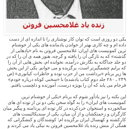
یکی دو روزی است که توان کار نوشتاری را تا اندازه ای از دست
داده ام و چه کاری بهتر از خواندن یادمانده های یکی از خوشنام
ترین کمونیست های ایران: غلامحسین فروتن به نام «یادهایی از
گذشته» که به تازگی آن را یافته و گرچه، هنوز همه ی آن را که در
دو جلد جداگانه به نگارش درآمده، نخوانده ام، بخش هایی از آن را
که برایم چشمگیرتر است، برگزیده و می خوانم. یکی از این بخش
ها زیرِ برنام «برداشت من از حزب توده و خاطرات کیانوری» (ص
۲۴۹ ـ ۲۸۰ جلد دوم کتاب یادشده) با «سخنی کوتاه درباره خودم»
فرجام می یابد که آن را بویژه درست، آموزنده و دلچسب یافتم.
این نکته را نیز یادآور شوم که برنام «یکی از خوشنام ترین
کمونیست های ایران» را به گواه سخن یکی دو تن از توده ای های
سالخورده و استخوان خردکرده در کار توده ای پردامنه و پیگیر میان
کارگران و زحمتکشان و از آن میان، یکی از سندیکالیست های
کارکشته و کهنسال ایران برگزیده ام؛ کوشندگان و کنشگرانی که
همگی از منش زنده یاد غلامحسین فروتن به نیکی یاد می کردند و