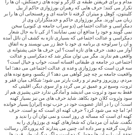
مدام و برای فریفتن طبقه ی کارگر و توده های زحمتکش، آن ها را
تکرار می کنند؛ حرف هایی که رهبران بورژوازی حاکم از بیل
کلینتون، کوهل و میتران گرفته تا خامنه ای و رفسنجانی آن ها را بر
زبان می آورند. مگر بورژوازی حاکم و خدمتگزاران وی از
دمکراسی و عدالت اجتماعی (دو سراب جامعه ی کنونی) سخن
نمی گویند و خود را مدافع آن نمی نمایانند؟ از کی تا به حال شعار
دمکراسی و عدالت اجتماعی که بسیاری تازه به کشف آن نائل آمده
و آن را سرلوحه ی برنامه ی خود با خط زر می نویسند و به اتفاق
آواز می دهند، حرف های تازه است؟ این حرف ها حتی پشتوانه ی
واقعی هم ندارند. مگر می توان منکر شد که دمکراسی و عدالت
اجتماعی در جامعه ی طبقاتی افسانه است، خواب و خیال است؟
سه قرن است که بورژوازی وعده ی عدالت اجتماعی می دهد؛ اما
واقعیت جامعه بر چه چیز گواهی می دهد؟ از یکسو، وضع توده های
مردم، روزبروز وخیم تر و رقت بارتر می شود؛ شکاف میان فقر و
ثروت، وسیع تر و عمیق تر می گردد و از سوی دیگر، اقلیتی که
فقط به سود و ثروت می اندیشد و آمادگی ندارد حتی پشیزی هم از
سود وثروت کلان خود بکاهد. شاید حرف های من نیز بسیار کهنه
است؛ آن را در آغاز عضویت خود در حزب توده [ایران] بسیار خوانده
ام؛ اما چه می شود کرد؟ حرف کهنه ای است که نو است. حرف
کهنه ای است که مساله ی روز است و نمی توان آن را ندید و
نگفت. شاید آن مردمان که شعارهای کهنه ی بورژوازی را به
عاریت گرفته و سر داده اند، چنین می پندارند که پروردگار، رسالت
تحقق آن را به آن ها محول کرده است و اگر دیگران طی قرن ها