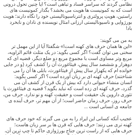
نظامی گردند که سراسر فساد و تباهی است؟ ایا چنین تحول درونی
است که به کمونیست ها هویت می بخشد؟ بگذار کمونیست های
راستین، هویتِ پرولتری و انترناسیونالیستی خود را نگاه دارند؛ هویت
بورژوایی و ناسیونالیستی ارزانی امثال نویسنده ی نادان و نابخرد
باد!
به من می گویند:
«این ها همان حرف های کهنه است!» شگفتا! آیا از این مهمل تر
سخنی می توان گفت؟ اگر کسی بگوید: در یک مثلث قائم الزاویه،
مربع وتر مساوی است با مجموع مربع دو ضلع دیگر، قضیه ای که
دوهزار و ششصد سال پیش، فیثاغورث آن را کشف کرد (و در جایی
خوانده ام که یکهزار سال پیش از فیثاغورث، بابلی ها آن را می
شناختند) حرف کهنه ای بر زبان آورده است؟ اگر کسی بگوید:
انسان منشاء حیوانی دارد که بیش از یک قرن از کشف آن می
گذرد، حرف کهنه ای زده است که نباید بگوید؟ قضیه ی فیثاغورث یا
تئوری داروین یک حقیقت است و حقیقت کهنه و نو ندارد. حرف من،
حرف روز، حرف زمان حاضر است؛ از آن مهم تر، حرف آینده ی
جامعه ی انسانی است ...
عجیب آنکه کسانی این ایراد را به من می گیرند که خود حرف های
کهنه تری می زنند؛ حرف هایی که قرن ها بر سر زبان هاست؛
حرف هایی که از راست ترین جناح بورژوازی حاکم تا چپ ترین آن،