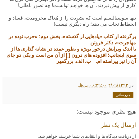
کاری از پیش نبردند، آن ها خواهند توانست! چه تصور باطلی!
تنها سوسیالیسم است که بشریت را از مُغاک محرومیت، فساد و
انحطاط نجات می دهد؛ راه دیگری نیست!
برگرفته از کتاب «یادهایی از گذشته»، بخش دوم: «حزب توده در
مهاجرت»، دکتر فروتن
با اندک ویرایش درخور بویژه و بطور عمده در نشانه گذاری ها از
سوی اینجانب؛ افزوده های درون [ ] از آنِ من است و یکی دو جای
آن را نیز پیراسته ام.
ب. الف. بزرگمهر
در
۲/۰۹/۱۳۹۳ ۰۶:۲۹:۰۰ ب.ظ.
هم‌رسانی
هیچ نظری موجود نیست:
ارسال یک نظر
از دریافت دیدگاه ها و انتقادهای شما خرسند خواهم شد.