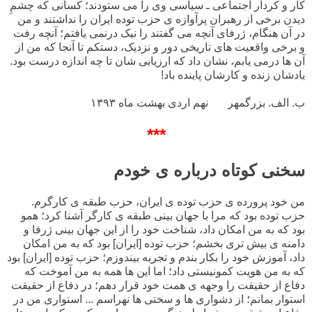
کار و کردار اجتماعی ـ سیاسی وی را می ستودند؛ کسانی که چشمِ
دیدن برخی از رهبران پرآوازه ی حزب توده ایران را نداشتند و من
در آن هنگام، ژرفای آنچه می گفتند را نیک درنمی یافتم؛ آنچه رفت
و برخی واقعیت های تاریخی دور و نزدیک، دستکم تا آنجا که من از
آن ها درمی یابم، نشان داد که ارزیابی شان تا چه اندازه درست بود.
یادشان زنده و کارشان پاینده باد!
ب. الف. بزرگمهر
نهم اردی بهشت ماه ۱۳۹۳
***
سخنی کوتاه درباره ی خودم
من خود پرورده ی حزب توده ی ایران، حزب طبقه ی کارگرم.
حزب توده بود که مرا با جهان بینی طبقه ی کارگر آشنا کرد؛ همو
بود که به من امکان داد، شناخت خود را از این جهان بینی ژرفا و
دامنه ی بیش تری بخشم؛ حزب توده [ایران] بود که به من امکان
داد، آموزش خود را بکار بندم و تجربه بیندوزم؛ حزب توده [ایران] بود
که به من هویت کمونیستی داد؛ اما این ها همه به من آموخت که
دفاع از حقیقت را وجهه ی همت خود قرار دهم؛ در دفاع از حقیقت
استوار بمانم؛ از دشواری ها و سختی ها نهراسم ... استواری من در