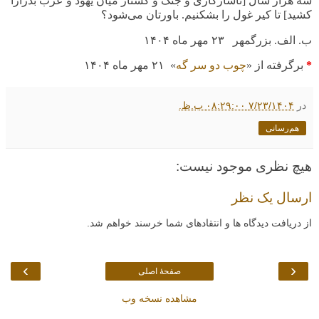
سه
هزار
سال [ناسازگاری و جنگ و کشتار میان یهود و عرب
بدرازا
کشید] تا کیر غول را بشکنیم. باورتان می‌شود؟
ب. الف. بزرگمهر
٢٣ مهر ماه
١۴٠۴
*
برگرفته از «
چوب دو سر گه
»
٢١ مهر ماه
١۴٠۴
در
۷/۲۳/۱۴۰۴ ۰۸:۲۹:۰۰ ب.ظ.
هم‌رسانی
هیچ نظری موجود نیست:
ارسال یک نظر
از دریافت دیدگاه ها و انتقادهای شما خرسند خواهم شد.
›
‹
صفحهٔ اصلی
مشاهده نسخه وب