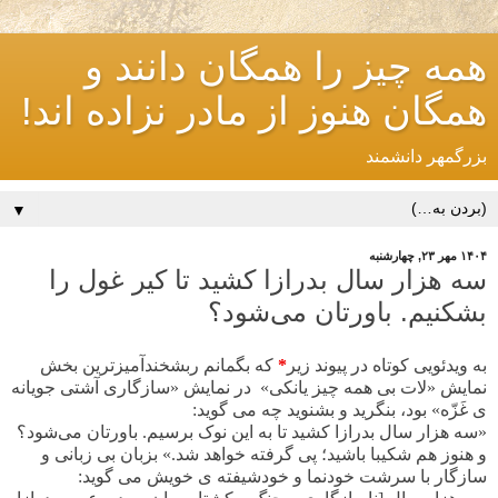
همه چیز را همگان دانند و
همگان هنوز از مادر نزاده اند!
بزرگمهر دانشمند
▼
۱۴۰۴ مهر ۲۳, چهارشنبه
سه هزار سال بدرازا کشید تا کیر غول را
بشکنیم. باورتان می‌شود؟
به ویدئویی کوتاه در پیوند زیر
*
که بگمانم ربشخندآمیزترین بخش
نمایش «لات بی همه چیز یانکی» در نمایش «سازگاری آشتی جویانه
ی غَزّه» بود، بنگرید و بشنوید چه می گوید:
«سه هزار سال بدرازا کشید تا به این نوک برسیم. باورتان می‌شود؟
و هنوز هم شکیبا باشید؛ پی گرفته خواهد شد.» بزبان بی زبانی و
سازگار با سرشت خودنما و خودشیفته ی خویش می گوید: