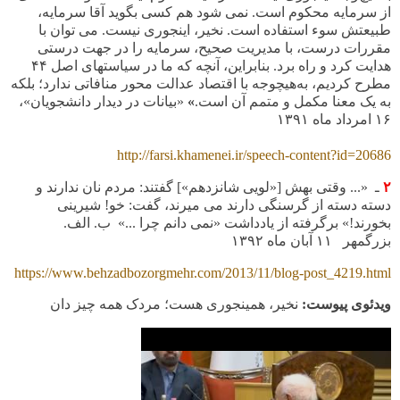
از سرمایه محکوم است. نمی شود هم کسی بگوید آقا سرمایه،
طبیعتش سوء استفاده است. نخیر، اینجوری نیست. می توان با
مقررات درست، با مدیریت صحیح، سرمایه را در جهت درستی
هدایت کرد و راه برد. بنابراین، آنچه که ما در سیاستهای اصل
۴۴
مطرح کردیم، به‌هیچوجه با اقتصاد عدالت ‌محور منافاتی ندارد؛ بلکه
به یک معنا مکمل و متمم آن است.
»
«بیانات در دیدار دانشجویان»،
۱۶
امرداد ماه
۱۳۹۱
http://farsi.khamenei.ir/speech-content?id=20686
٢
ـ «... وقتی بهش [
«لویی شانزدهم»
] گفتند: مردم نان ندارند و
دسته دسته از گرسنگی دارند می میرند، گفت
:
خو! شیرینی
بخورند
!
» برگرفته از یادداشت «نمی دانم چرا ...» ب. الف.
بزرگمهر
۱۱
آبان ماه
۱۳۹۲
https://www.behzadbozorgmehr.com/2013/11/blog-post_4219.html
ویدئوی پیوست:
نخیر، همینجوری هست؛ مردک همه چیز
دان