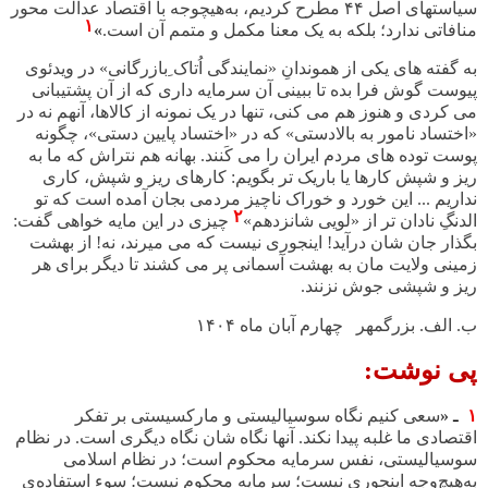
سیاستهای اصل
۴۴
مطرح کردیم، به‌هیچوجه با اقتصاد عدالت ‌محور
١
منافاتی ندارد؛ بلکه به یک معنا مکمل و متمم آن است
.
»
به گفته های یکی از هموندانِ «نمایندگی اُتاک ِبازرگانی» در ویدئوی
پیوست گوش فرا بده تا ببینی آن سرمایه داری که از آن پشتیبانی
می کردی و هنوز هم می کنی، تنها در یک نمونه از کالاها، آنهم نه در
«اختساد نامور به بالادستی» که در «اختساد پایین دستی»، چگونه
پوست توده های مردم ایران را می کَنند. بهانه هم نتراش که ما به
ریز و شپش کارها یا باریک تر بگویم: کارهای ریز و شپش، کاری
نداریم ... این خورد و خوراک ناچیز مردمی بجان آمده است که تو
٢
الدنگِ نادان تر از «لویی شانزدهم»
چیزی در این مایه خواهی گفت
:
بگذار جان شان درآید! اینجوری نیست که می میرند، نه! از بهشت
زمینی ولایت مان به بهشت آسمانی پر می کشند تا دیگر برای هر
ریز و شپشی جوش نزنند.
ب. الف. بزرگمهر چهارم آبان ماه ١۴٠۴
پی نوشت:
١
ـ
«
سعی کنیم نگاه سوسیالیستی و مارکسیستی بر تفکر
اقتصادی ما غلبه پیدا نکند. آنها نگاه شان نگاه دیگری است. در نظام
سوسیالیستی، نفس سرمایه محکوم است؛ در نظام اسلامی
به‌هیچ‌وجه اینجوری نیست؛ سرمایه محکوم نیست؛ سوء استفاده‌ی