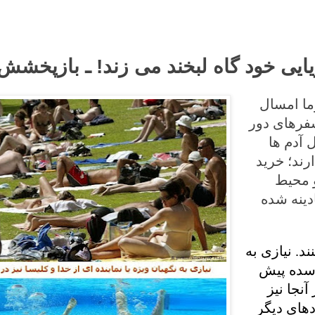
ایی خود گاه لبخند می زند! ـ بازپخشش
ما امسال
سفرهای دور
 آدم ها
رند؛ خرید
و محیط
دینه شده
د. نیازی به
ه سده پیش
آنجا نیز
های دیگر