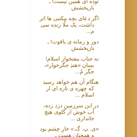
توده ای همین نیست! ـ
بازپخشش
اگر دعای بچه مکتبی ها اثر
داشت، یک ملّا زنده نمی
م...
دور و زمانه ی یاقوت! ـ
بازپخشش
نه جناب مفتخوار اسلام!
بسان «هندِ جگرخوار»،
جگر مُ...
هنگام آن هم خواهد رسید
که چهره ی تازه ای از
اسلام ...
در این سرزمین دزد زده،
آب خوش از گلوی هیچ
جانداری ...
«ی. پ. گ.» خارِ چشم بود
و همچنان هست ـ