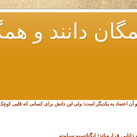
گان دانند و همگ
و آن اعتماد به یکدیگر است؛ ولی این دانش برای کسانی که قلبی کو
انایی فرارویاند!
ایگناتسیو سیلونه