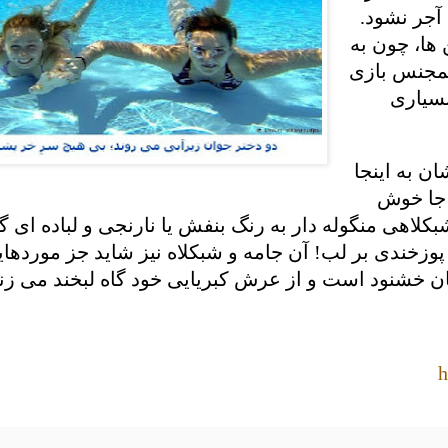
 آجر نشود.
 ها، چون به
همجنس بازی
بسیاری
ن به اینجا
ر جا خوش
 شبکلاهی منگوله دار به رنگ بنفش یا نارنجی و لباده ای گ
وزخندی بر لب! آن جامه و شبکلاه نیز شاید جز موردهای
مان خشنود است و از عرش کبریایی خود گاه لبخند می زند
h