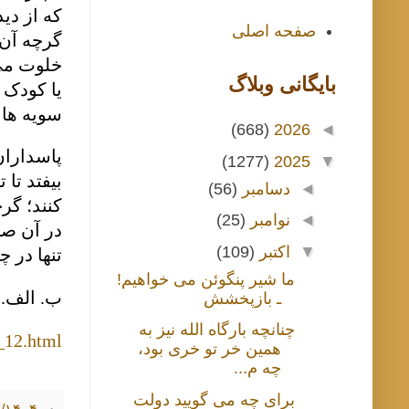
که از دی
صفحه اصلی
گرچه آن 
خلوت می 
بايگانی وبلاگ
یا کودک 
سویه ها
(668)
2026
◄
پاسداران
(1277)
2025
▼
بیفتد تا
◄
دسامبر
(56)
کنند؛ گرچ
◄
نوامبر
(25)
در آن صو
▼
اکتبر
(109)
تنها در 
ما شیر پنگوئن می خواهیم!
ب. الف. 
ـ بازپخشش
چنانچه بارگاه الله نیز به
_12.html
همین خر تو خری بود،
چه م...
برای چه می گویید دولت
در
۸/۰۱/۱۴۰۴ ۱:۰۰