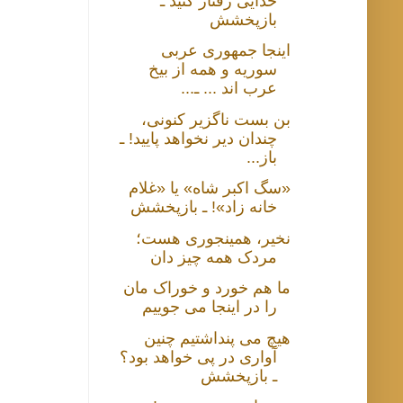
خدایی رفتار کنید ـ
بازپخشش
اینجا جمهوری عربی
سوریه و همه از بیخ
عرب اند ... ـ...
بن بست ناگزیر کنونی،
چندان دیر نخواهد پایید! ـ
باز...
«سگ اکبر شاه» یا «غلام
خانه زاد»! ـ بازپخشش
نخیر، همینجوری هست؛
مردک همه چیز دان
ما هم خورد و خوراک مان
را در اینجا می جوییم
هیچ می پنداشتیم چنین
آواری در پی خواهد بود؟
ـ بازپخشش