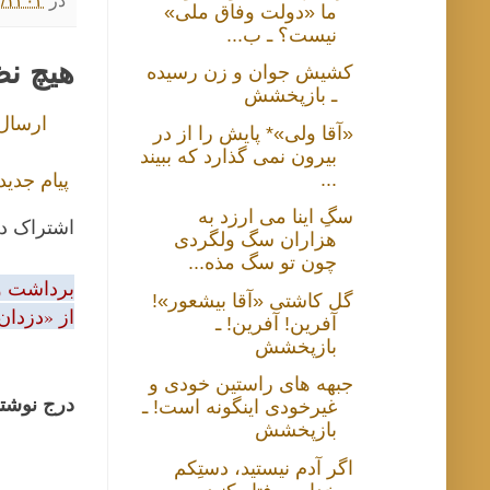
ما «دولت وفاق ملی»
نیست؟ ـ ب...
هیچ ن
کشیش جوان و زن رسیده
ـ بازپخشش
ارسال
«آقا ولی»* پایش را از در
بیرون نمی گذارد که ببیند
...
پیام جدید
سگِ اینا می ارزد به
اشتراک د
هزاران سگ ولگردی
چون تو سگ مذه...
برداشت و 
گل کاشتی «آقا بیشعور»!
از «دزدان
آفرین! آفرین! ـ
بازپخشش
جبهه های راستین خودی و
درج نوشتا
غیرخودی اینگونه است! ـ
بازپخشش
اگر آدم نیستید، دستِکم