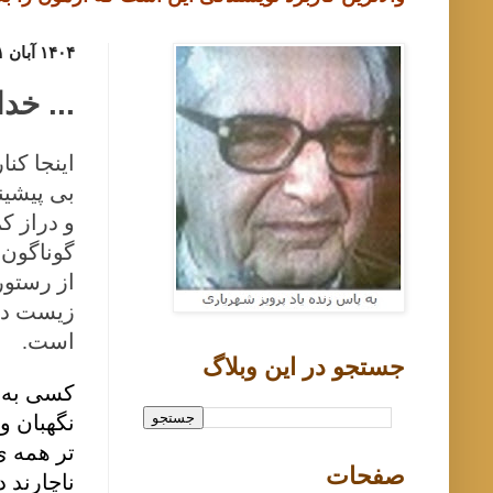
۱۴۰۴ آبان ۱, پنجشنبه
... خد
اینجا کن
بی پیشین
و دراز ک
گوناگون 
از رستور
زیست در 
است.
جستجو در اين وبلاگ
کسی به د
نگهبان و
تر همه ی 
صفحات
ناچارند 