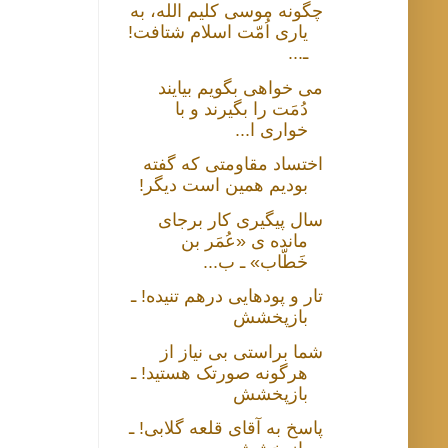
چگونه موسی کلیم الله، به
یاری اُمّت اسلام شتافت!
ـ...
می خواهی بگویم بیایند
دُمَت را بگیرند و با
خواری ا...
اختساد مقاومتی که گفته
بودیم همین است دیگر!
سال پیگیری کار برجای
مانده ی «عُمَر بن
خَطّاب» ـ ب...
تار و پودهایی درهم تنیده! ـ
بازپخشش
شما براستی بی نیاز از
هرگونه صورتک هستید! ـ
بازپخشش
پاسخ به آقای قلعه گلابی! ـ