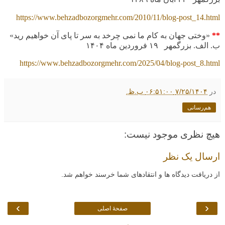
https://www.behzadbozorgmehr.com/2010/11/blog-post_14.html
**
«وختی جهان به کام ما نمی چرخد به سر تا پای آن خواهیم رید»
ب. الف. بزرگمهر
۱۹
فروردین ماه
۱۴۰۴
https://www.behzadbozorgmehr.com/2025/04/blog-post_8.html
در
۷/۲۵/۱۴۰۴ ۰۶:۵۱:۰۰ ب.ظ.
هم‌رسانی
هیچ نظری موجود نیست:
ارسال یک نظر
از دریافت دیدگاه ها و انتقادهای شما خرسند خواهم شد.
›
‹
صفحهٔ اصلی