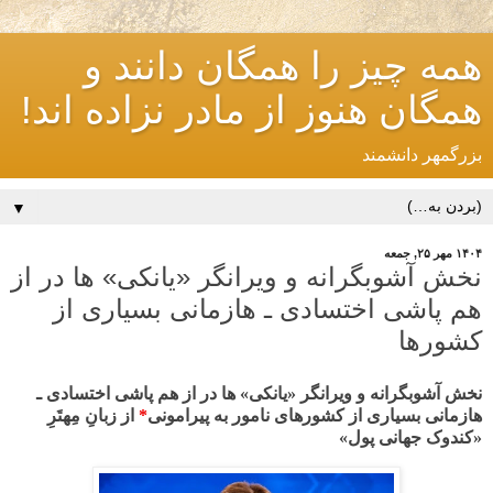
همه چیز را همگان دانند و
همگان هنوز از مادر نزاده اند!
بزرگمهر دانشمند
▼
۱۴۰۴ مهر ۲۵, جمعه
نخش آشوبگرانه و ویرانگر «یانکی» ها در از
هم پاشی اختسادی ـ هازمانی بسیاری از
کشورها
نخش آشوبگر
انه
و ویرانگر «یانکی» ها در از هم پاشی اختسادی ـ
هازمانی بسیاری از کشورهای نامور به پیرامونی
*
از زبانِ مِهتَرِ
«کندوک جهانی پول»