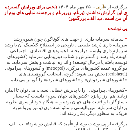
برگرفته از «
آرتی
» ٢۵ مهر ماه ١۴٠۴
(بختی برای ویرایش گسترده
ی این گزارش نداشتم.
(برنام، زیربرنام و برجسته نمایی های بوم از
آنِ من است.
ب. الف. بزرگمهر)
پی نوشت:
*
سامانه سرمایه داری از جهت های گوناگون چون شیوه رشد
سرمایه داری (رشد طبیعی ـ تاریخی در اصطلاح کلاسیک آن یا رشد
سرمایه داری وابسته درآمیخته با همبودهای اقتصادی ـ اجتماعی
کهنه)، پلّه رشد و گسترش و شتاب دورپیمایی سرمایه (کشورهای
توسعه یافته یا درحال توسعه) و اندازه انباشت و پخش سرمایه، به
دو گروه عمده کشورهای مرکزی (
metropol
) و کشورهای پیرامونی
(
peripheral
) بخش می شوند؛ گرچه، اینجانب گروهبندی های
«کشورهای شیردوش» و «کشورهای شیرده» را گویاتر می دانم.
«کشورهای پیرامونی» را با پذیرش خطایی نسبی، می توان تا اندازه
زیادی هم ارز زبانزد «کشورهای جهان سوم» دانست که بسیار
ناسازگار با واقعیت های جهان بوده و به هنگام خود از سوی نظریه
پردازان سرمایه امپریالیستی و مائو تسه دون (و نیز پیروانش)،
هریک، به منظور دیگر، بکار رفته اند!
برگرفته از پی نوشتِ نوشتارِ «
اُمید که قبایش دو شود
!
»
ب. الف.
بزرگمهر
۲۳
آبان ماه
۱۳۸۹