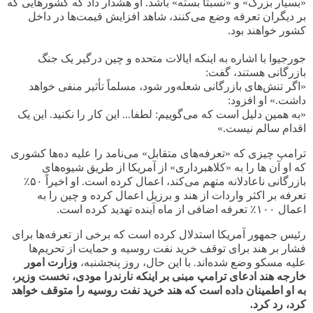
«بسیار بزرگ» و «نسبتاً بسته» باشد. او هشدار داد که کشورهایی که
بر دیگران تعرفه وضع می‌کنند، شاهد افزایش قیمت‌ها در داخل
کشور خواهند بود.
جورجیوا با اشاره به اینکه ایالات متحده و چین درگیر یک جنگ
بازرگانی هستند، گفت:
«اگر تنش‌های بازرگانی شعله‌ور شود، مسلماً تأثیر منفی خواهد
داشت.» او افزود:
«
به همین دلیل است که می‌گوییم: لطفا... این کار را نکنید. این یک
اقدام سالم نیست.»
ترامپ چیزی که «تعرفه‌های متقابل» می‌نامد را علیه ده‌ها کشوری
که او آن ها را به «کلاهبرداری» از آمریکا از طریق شیوه‌های
بازرگانی ناعادلانه متهم می‌کند، اعمال کرده است. او اخیراً
۵۰٪
تعرفه بر اکثر واردات از هند و برزیل اعمال کرده و چین را به
اعمال
۱۰۰٪
تعرفه اضافی از ماه آینده تهدید کرده است
.
رئیس جمهور آمریکا استدلال کرده است که برخی از تعرفه‌ها برای
فشار بر هند برای توقف خرید نفت روسیه و حمایت از تحریم‌ها
علیه مسکو وضع شده‌اند. با این حال، روز پنجشنبه،
وزارت امور
خارجه هند ادعای ترامپ مبنی بر اینکه نارندرا مودی، نخست وزیر،
به او اطمینان داده است که هند خرید نفت روسیه را متوقف خواهد
کرد، رد کرد
.