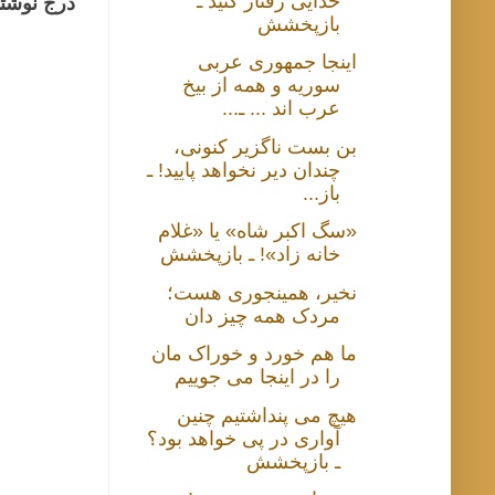
خدایی رفتار کنید ـ
درج نوشتا
بازپخشش
اینجا جمهوری عربی
سوریه و همه از بیخ
عرب اند ... ـ...
بن بست ناگزیر کنونی،
چندان دیر نخواهد پایید! ـ
باز...
«سگ اکبر شاه» یا «غلام
خانه زاد»! ـ بازپخشش
نخیر، همینجوری هست؛
مردک همه چیز دان
ما هم خورد و خوراک مان
را در اینجا می جوییم
هیچ می پنداشتیم چنین
آواری در پی خواهد بود؟
ـ بازپخشش