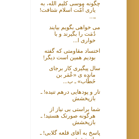
چگونه موسی کلیم الله، به
یاری اُمّت اسلام شتافت!
ـ...
می خواهی بگویم بیایند
دُمَت را بگیرند و با
خواری ا...
اختساد مقاومتی که گفته
بودیم همین است دیگر!
سال پیگیری کار برجای
مانده ی «عُمَر بن
خَطّاب» ـ ب...
تار و پودهایی درهم تنیده! ـ
بازپخشش
شما براستی بی نیاز از
هرگونه صورتک هستید! ـ
بازپخشش
پاسخ به آقای قلعه گلابی! ـ