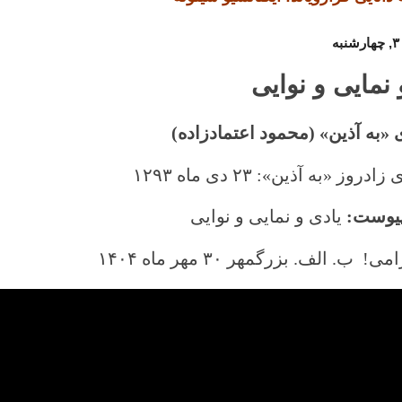
 نمایی و نوایی
ی «به آذین» (محمود اعتمادزاده)
دروز «به آذین»: ٢٣ دی ماه ١٢٩٣
پیوست:
یادی و نمایی و نوایی
امی!
ب. الف. بزرگمهر ٣٠ مهر ماه
١۴٠۴