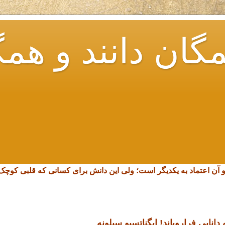
گان دانند و همگ
و آن اعتماد به یکدیگر است؛ ولی این دانش برای کسانی که قلبی کو
انایی فرارویاند!
ایگناتسیو سیلونه