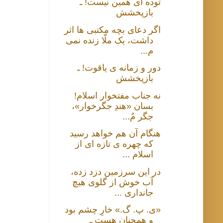
توده ای همین نیست! ـ
بازپخشش
اگر دعای بچه مکتبی ها اثر
داشت، یک ملّا زنده نمی
م...
دور و زمانه ی یاقوت! ـ
بازپخشش
نه جناب مفتخوار اسلام!
بسان «هندِ جگرخوار»،
جگر مُ...
هنگام آن هم خواهد رسید
که چهره ی تازه ای از
اسلام ...
در این سرزمین دزد زده،
آب خوش از گلوی هیچ
جانداری ...
«ی. پ. گ.» خارِ چشم بود
و همچنان هست ـ