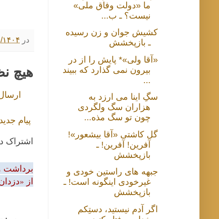
ما «دولت وفاق ملی»
نیست؟ ـ ب...
کشیش جوان و زن رسیده
در
۷/۳۰/۱۴۰۴ ۰:۰۰
ـ بازپخشش
«آقا ولی»* پایش را از در
هیچ ن
بیرون نمی گذارد که ببیند
...
ارسال
سگِ اینا می ارزد به
هزاران سگ ولگردی
چون تو سگ مذه...
پیام جدید
گل کاشتی «آقا بیشعور»!
اشتراک د
آفرین! آفرین! ـ
بازپخشش
برداشت و 
جبهه های راستین خودی و
از «دزدان
غیرخودی اینگونه است! ـ
بازپخشش
اگر آدم نیستید، دستِکم