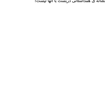
 نشانه ی همداستانی دربست با آنها نیست!