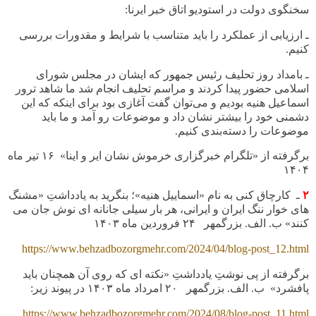
سخنگوی دولت در استودیو اتاق خبر ایرنا
:
ـ ارزیابی از عملکرد را باید متناسب با شرایط و مقدورات بررسی
کنیم
.
ـ بامداد روز تحلیف رئیس جمهور که ایشان در مجلس شورای
اسلامی حضور پیدا کردند و مراسم تحلیف انجام شد ما شاهد ترور
اسماعیل هنیه بودیم و می‌توان گفت آغازی بود برای اینکه که این
دشمنی خود را بیشتر نشان داد و موضوعات رو آمد و ما باید
موضوعات را دسته‌بندی کنیم
.
برگرفته از «تلگرام خبرگزاری خرموش نشان ایر و اینا» ۱۶ تیر ماه
۱۴۰۴
۲
ـ کارچاق کنی به نام «اسماییل هنیه»؛ بنگرید به یادداشتِ «مشنگ
های خوار ننگ ایران و ایرانی، هر بار سیلی جانانه ای نوش جان می
کنند» ب. الف. بزرگمهر
۲۴
فروردین ماه
۱۴۰۳
https://www.behzadbozorgmehr.com/2024/04/blog-post_12.html
برگرفته از پی نوشتِ یادداشتِ «نکته ای که روی آن همچنان باید
پافشرد» ب. الف. بزرگمهر
۲۰
امرداد ماه
۱۴۰۳ در پیوند زیر:
https://www.behzadbozorgmehr.com/2024/08/blog-post_11.html