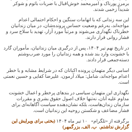
برمرز پورناک و امیرمحمد خوش‌اقبال با ضربات باتوم و شوکر
شدیداً زخمی شدند
.
این سه زندانی که با اتهامات سنگین و احکام احتمالی اعدام
مواجه‌اند، به‌رغم وضعیت حساس پرونده‌شان، در میان زندانیان
خطرناک نگهداری می‌شوند و مرتباً مورد آزار، تهدید با سلاح سرد و
فشار روانی قرار دارند
.
در تاریخ نهم تیر
۱۴۰۴
، پس از درگیری میان زندانیان، مأموران گارد
با خشونت وارد بند شده و همه زندانیان را مورد ضرب‌وشتم
دسته‌جمعی قرار دادند
.
اسامی دیگر متهمان پرونده اکباتان که در شرایط مشابه و با خطر
اعدام مواجه‌اند، شامل: میلاد آرمون، علیرضا کفایی و حسین نعمتی
است
.
نگهداری این متهمان سیاسی در بندهای پرخطر و اعمال خشونت
مداوم علیه آنان، نه‌تنها خلاف اصول حقوق بشری و مقررات
سازمان زندان‌هاست، بلکه نشان‌دهنده سیاست آگاهانه‌ای برای
فشار مضاعف و شکستن روحیه این زندانیان است
.
برگرفته از «تلگرام» ۱۰ تیر ماه
۱۴۰۴
(بختی برای ویرایش این
گزارش نداشتم. ب. الف. بزرگمهر)