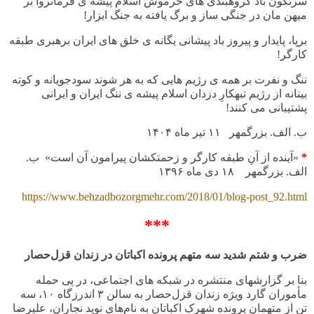
سرنگون باد گروهبندی های خرموش اسلام پیشه ی فرمانروا بر
میهن مان در جنگی ساز و برگ یافته به جنگ ابزار!
برپا، پایدار و پیروز باد پیشانی یگانه ی خلق های ایران برهبری طبقه
کارگر!
ننگ و نفرت بر همه ی رژیم هایی که به هر شوند سودجویانه و کوته
بینانه از رژیم تبهکارِ دزدان اسلام پیشه ی ننگ ایران و ایرانی
پشتیبانی می کنند!
ب. الف. بزرگمهر ۱۱ تیر ماه
۱۴۰۴
*
«آینده از آنِ طبقه کارگر و زحمتکشان پیرامون آن است» ب.
الف. بزرگمهر
۱۸
دی ماه
۱۳۹۶
https://www.behzadbozorgmehr.com/2018/01/blog-post_92.html
***
ضرب و شتم شدید سه متهم پرونده اکباتان در زندان قزل‌حصار
بنا بر گزارشهای منتشره در شبکه های اجتماعی، در پی حمله
مأموران گارد ویژه زندان قزل‌حصار به سالن
۳
اندرزگاه
۱۰
، سه
تن از متهمان پرونده شهرک اکباتان به نام‌های نوید نجاران، علیرضا