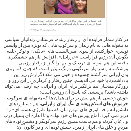
در کنار شمار فزاینده ای از رفتار زننده، فرستادن زندانیان سیاسی
به بیغوله هایی به نام زندان و سرکوب هایی که بویژه پس از واپسین
توسری خوارکننده از سوی امپریالیست های «یانکی» و نوکر حلقه
بگوش آن: رژیم فراراست «عزراییل»، افزایش باز هم چشمگیری
یافته، این هم نمونه ای دردناک و بیم برانگیز از رفتار رژیمی
ورشکسته و سزاوار سرنگونی درنگ ناپذیر است که چون کَنِه روی
بدن ایرانی سرگشته چسبیده و خون می مکد (گزارش زیر این
یادداشت). با خود می اندیشم، چنین رفتار و کرداری در این روز و
روزگار همچنان بیم برانگیز برای ایران و ایرانی، چه آرشی می تواند
داشته باشد؟ پرسشی که پاسخ آن روشن است:
خوش رَخسی باز هم بیش تر برای همان ها که
به بهانه ی سرکوب
خرموش های اسلام پیشه ی ننگ ایران و ایرانی
، هم دستاوردهای
دانشورانه و فن آوری های میهن مان که تنها «انرژی هسته ای» را
دربر نمی گیرد، آماج یورش های خود نهاده و تا اندازه ای بسیار درب
و داغان کردند و هم بدست همین رژیمِ سرکوبگر و دشمنِ توده های
مردم و خلق های ایران زمین، جنبش توده ای و در کانون آن: