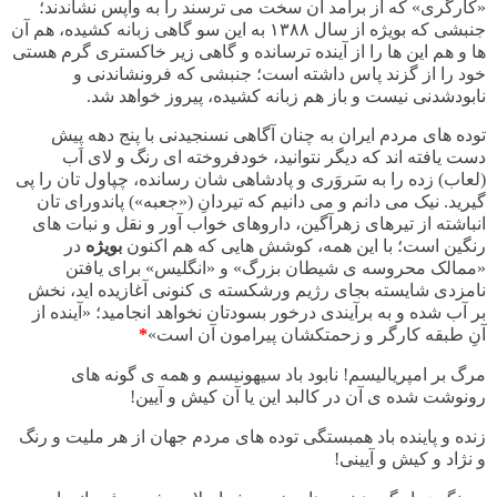
«کارگری» که از برآمد آن سخت می ترسند را به واپس نشاندند؛
جنبشی که بویژه از سال ۱۳۸۸ به این سو گاهی زبانه کشیده، هم آن
ها و هم این ها را از آینده ترسانده و گاهی زیر خاکستری گرم هستی
خود را از گزند پاس داشته است؛ جنبشی که فرونشاندنی و
نابودشدنی نیست و باز هم زبانه کشیده، پیروز خواهد شد.
توده های مردم ایران به چنان آگاهی نسنجیدنی با پنج دهه پیش
دست یافته اند که دیگر نتوانید، خودفروخته ای رنگ و لای اَب
(لعاب) زده را به سَروَری و پادشاهی شان رسانده، چپاول تان را پی
گیرید. نیک می دانم و می دانیم که تیردانِ («جعبه») پاندورای تان
انباشته از تیرهای زهرآگین، داروهای خواب آور و نقل و نبات های
رنگین است؛ با این همه، کوشش هایی که هم اکنون
بویژه
در
«ممالک محروسه ی شیطان بزرگ» و «انگلیس» برای یافتن
نامزدی شایسته بجای رژیم ورشکسته ی کنونی آغازیده اید، نخش
بر آب شده و به برآیندی درخور بسودتان نخواهد انجامید؛ «آینده از
آنِ طبقه کارگر و زحمتکشان پیرامون آن است»
*
مرگ بر امپریالیسم! نابود باد سیهونیسم و همه ی گونه های
رونوشت شده ی آن در کالبد این یا آن کیش و آیین!
زنده و پاینده باد همبستگی توده های مردم جهان از هر ملیت و رنگ
و نژاد و کیش و آیینی!