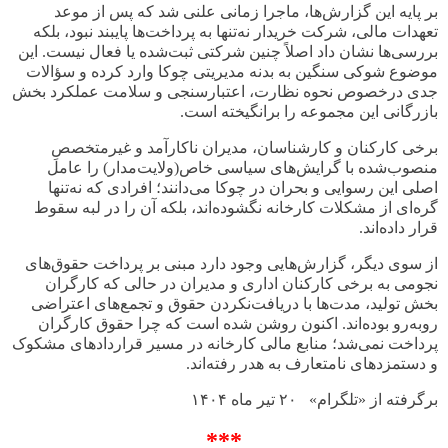
بر پایه این گزارش‌ها، ماجرا زمانی علنی شد که پس از موعد
تعهدات مالی، شرکت خریدار نه‌تنها به پرداخت‌ها پایبند نبود، بلکه
بررسی‌ها نشان داد اصلاً چنین شرکتی ثبت‌شده یا فعال نیست. این
موضوع شوکی سنگین به بدنه مدیریتی چوکا وارد کرده و سؤالات
جدی درخصوص نحوه نظارت، اعتبارسنجی و سلامت عملکرد بخش
بازرگانی این مجموعه را برانگیخته است
.
برخی کارکنان و کارشناسان، مدیران ناکارآمد و غیرمتخصصِ
منصوب‌شده با گرایش‌های سیاسی خاص(ولایت‌مدار) را عامل
اصلی این رسوایی و بحران در چوکا می‌دانند؛ افرادی که نه‌تنها
گره‌ای از مشکلات کارخانه نگشوده‌اند، بلکه آن را در لبه سقوط
قرار داده‌اند
.
از سوی دیگر، گزارش‌هایی وجود دارد مبنی بر پرداخت حقوق‌های
نجومی به برخی کارکنان اداری و مدیران در حالی که کارگران
بخش تولید، مدت‌ها با دریافت‌نکردن حقوق و تجمع‌های اعتراضی
روبه‌رو بوده‌اند. اکنون روشن شده است که چرا حقوق کارگران
پرداخت نمی‌شد؛ منابع مالی کارخانه در مسیر قراردادهای مشکوک
و دستمزدهای نامتعارف به هدر رفته‌اند
.
برگرفته از «تلگرام» ۲۰ تیر ماه
۱۴۰۴
***