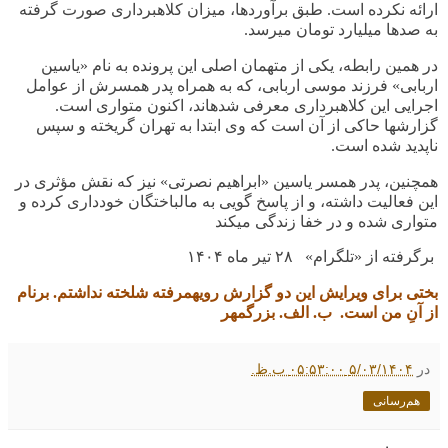
ارائه نکرده است. طبق برآوردها، میزان کلاهبرداری صورت گرفته
به صدها میلیارد تومان میرسد.
در همین رابطه، یکی از متهمان اصلی این پرونده به نام «یاسین
اربابی» فرزند موسی اربابی، که به همراه پدر همسرش از عوامل
اجرایی این کلاهبرداری معرفی شدهاند، اکنون متواری است.
گزارشها حاکی از آن است که وی ابتدا به تهران گریخته و سپس
ناپدید شده است.
همچنین، پدر همسر یاسین «ابراهیم نصرتی» نیز که نقش مؤثری در
این فعالیت داشته، و از پاسخ گویی به مالباختگان خودداری کرده و
متواری شده و در خفا زندگی میکند
برگرفته از «تلگرام» ۲۸ تیر ماه ۱۴۰۴
بختی برای ویرایش این دو گزارش
رویهمرفته شلخته
نداشتم. برنام
از آنِ من است. ب. الف. بزرگمهر
در
۵/۰۳/۱۴۰۴ ۰۵:۵۳:۰۰ ب.ظ.
هم‌رسانی