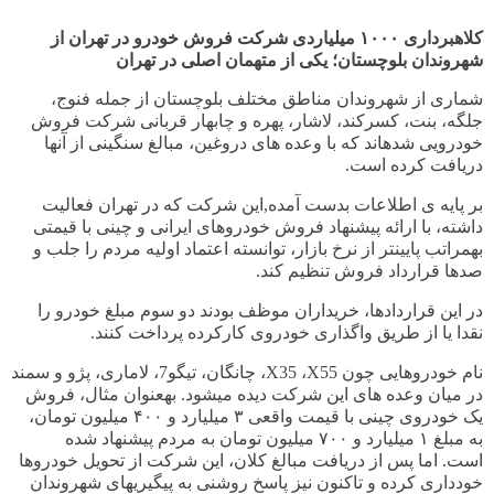
کلاهبرداری ۱۰۰۰ میلیاردی شرکت فروش خودرو در تهران از
شهروندان بلوچستان؛ یکی از متهمان اصلی در تهران
شماری از شهروندان مناطق مختلف بلوچستان از جمله فنوج،
جلگه، بنت، کسرکند، لاشار، پهره و چابهار قربانی شرکت فروش
خودرویی شدهاند که با وعده های دروغین، مبالغ سنگینی از آنها
دریافت کرده است.
بر پایه ی اطلاعات بدست آمده,این شرکت که در تهران فعالیت
داشته، با ارائه پیشنهاد فروش خودروهای ایرانی و چینی با قیمتی
بهمراتب پایینتر از نرخ بازار، توانسته اعتماد اولیه مردم را جلب و
صدها قرارداد فروش تنظیم کند.
در این قراردادها، خریداران موظف بودند دو سوم مبلغ خودرو را
نقدا یا از طریق واگذاری خودروی کارکرده پرداخت کنند.
نام خودروهایی چون
X55
،
X35
، چانگان، تیگو7، لاماری، پژو و سمند
در میان وعده های این شرکت دیده میشود. بهعنوان مثال، فروش
یک خودروی چینی با قیمت واقعی ۳ میلیارد و ۴۰۰ میلیون تومان،
به مبلغ ۱ میلیارد و ۷۰۰ میلیون تومان به مردم پیشنهاد شده
است.
اما پس از دریافت مبالغ کلان، این شرکت از تحویل خودروها
خودداری کرده و تاکنون نیز پاسخ روشنی به پیگیریهای شهروندان