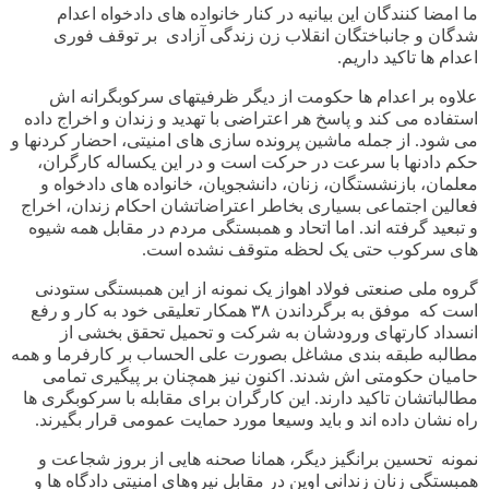
ما امضا کنندگان این بیانیه در کنار خانواده های دادخواه اعدام
شدگان و جانباختگان انقلاب زن زندگی آزادی بر توقف فوری
اعدام ها تاکید داریم
.
علاوه بر اعدام ها حکومت از دیگر ظرفیتهای سرکوبگرانه اش
استفاده می کند و پاسخ هر اعتراضی با تهدید و زندان و اخراج داده
می شود. از جمله ماشین پرونده سازی های امنیتی، احضار کردنها و
حکم دادنها با سرعت در حرکت است و در این یکساله کارگران،
معلمان، بازنشستگان، زنان، دانشجویان، خانواده های دادخواه و
فعالین اجتماعی بسیاری بخاطر اعتراضاتشان احکام زندان، اخراج
و تبعید گرفته اند. اما اتحاد و همبستگی ‌مردم در مقابل همه شیوه
های سرکوب حتی یک لحظه متوقف نشده است
.
گروه ملی صنعتی فولاد اهواز یک نمونه از این همبستگی ستودنی
است که موفق به برگرداندن
۳۸
همکار تعلیقی خود به کار و رفع
انسداد کارتهای ورودشان به شرکت و تحمیل تحقق بخشی از
مطالبه طبقه بندی مشاغل بصورت علی الحساب بر کارفرما و همه
حامیان حکومتی اش شدند. اکنون نیز همچنان بر پیگیری تمامی
مطالباتشان تاکید دارند. این کارگران برای مقابله با سرکوبگری ها
راه نشان داده اند و باید وسیعا مورد حمایت عمومی قرار بگیرند
.
نمونه تحسین برانگیز دیگر، همانا صحنه هایی از بروز شجاعت و
همبستگی زنان زندانی اوین در مقابل نیروهای امنیتی دادگاه ها و