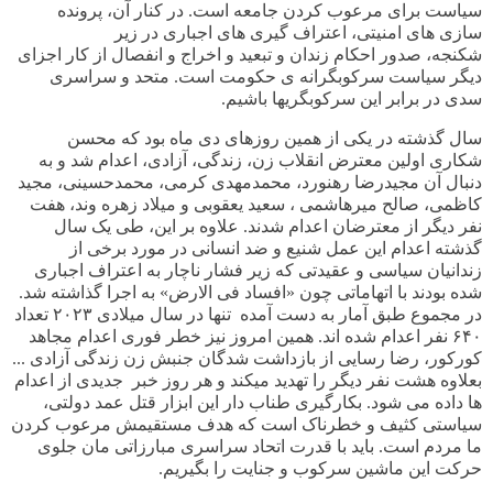
سیاست برای مرعوب کردن جامعه است. در کنار آن، پرونده
سازی های امنیتی، اعتراف گیری های اجباری در زیر
شکنجه، صدور احکام زندان و تبعید و اخراج و انفصال از کار اجزای
دیگر سیاست سرکوبگرانه ی حکومت است. متحد و سراسری
سدی در برابر این سرکوبگریها باشیم
.
سال گذشته در یکی از همین روزهای دی ماه بود که محسن
شکاری اولین معترض انقلاب زن، زندگی، آزادی، اعدام شد و به
دنبال آن مجیدرضا رهنورد، محمدمهدی کرمی، محمدحسینی، مجید
کاظمی، صالح میرهاشمی ، سعید یعقوبی و میلاد زهره وند، هفت
نفر دیگر از معترضان اعدام شدند. علاوه بر این، طی یک سال
گذشته اعدام این عمل شنیع و ضد انسانی در مورد برخی از
زندانیان سیاسی و عقیدتی که زیر فشار ناچار به اعتراف اجباری
شده بودند با اتهاماتی چون «افساد فی الارض» به اجرا گذاشته شد.
در مجموع طبق آمار به دست آمده تنها در سال میلادی ۲۰۲۳ تعداد
۶۴۰
نفر اعدام شده اند. همین امروز نیز خطر فوری اعدام مجاهد
کورکور، رضا رسایی از بازداشت شدگان جنبش زن زندگی آزادی ...
بعلاوه هشت نفر دیگر را تهدید میکند و هر روز خبر جدیدی از اعدام
ها داده می شود. بکارگیری طناب دار این ابزار قتل عمد دولتی،
سیاستی کثیف و خطرناک است که هدف مستقیمش مرعوب کردن
ما مردم است. باید با قدرت اتحاد سراسری مبارزاتی مان جلوی
حرکت این ماشین سرکوب و جنایت را بگیریم
.