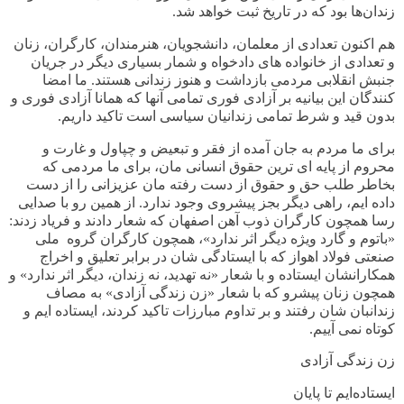
زندان‌ها بود که در تاریخ ثبت خواهد شد
.
هم اکنون تعدادی از معلمان، دانشجویان، هنرمندان، کارگران، زنان
و تعدادی از خانواده های دادخواه و شمار بسیاری دیگر در جریان
جنبش انقلابی مردمی بازداشت و هنوز زندانی هستند. ما امضا
کنندگان این بیانیه بر آزادی فوری تمامی آنها که همانا آزادی فوری و
بدون قید و شرط تمامی زندانیان سیاسی است تاکید داریم
.
برای ما مردم به جان آمده از فقر و تبعیض و چپاول و غارت و
محروم از پایه ای ترین حقوق انسانی مان، برای ما مردمی که
بخاطر طلب حق و حقوق از دست رفته مان عزیزانی را از دست
داده ایم، راهی دیگر بجز پیشروی وجود ندارد. از همین رو با صدایی
رسا همچون کارگران ذوب آهن اصفهان که شعار دادند و فریاد زدند:
«باتوم و گارد ویژه دیگر اثر ندارد»، همچون کارگران گروه ملی
صنعتی فولاد اهواز که با ایستادگی شان در برابر تعلیق و اخراج
همکارانشان ایستاده و با شعار «نه تهدید، نه زندان، دیگر اثر ندارد» و
همچون زنان پیشرو که با شعار «زن زندگی آزادی» به مصاف
زندانبان شان رفتند و بر تداوم مبارزات تاکید کردند، ایستاده ایم و
کوتاه نمی آییم
.
زن زندگی آزادی
ایستاده‌ایم تا پایان