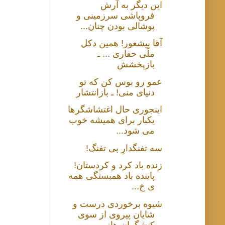
این دیگر به آرش
فروپاشی سرزمینی و
پوشالی بودن چنان...
آقا بیشعور! همین دکل
ملّی حفاری ... ـ
بازپخشش
عمو رو بوس کن که تو
دنیای منی! ـ بازانتشار
اینجوری حال اغتشاشگرها
یکبار برای همیشه خوب
می شود...
سه تفنگدارِ بی تفنگ!
زنده باد کرد و کردستان!
پاینده باد همبستگی همه
ی خ...
شیوه برخوردی درست و
شایان پیروی از سوی
کنشگران هاز...