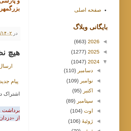
و پارسی 
بزرگمهر)
صفحه اصلی
بايگانی وبلاگ
در
۱۲/۱۹/۱۴۰۲ ۰۰
(663)
2026
◄
هیچ ن
(1277)
2025
◄
(1047)
2024
▼
ارسال
◄
دسامبر
(110)
◄
نوامبر
(109)
پیام جدید
◄
اکتبر
(95)
اشتراک د
◄
سپتامبر
(89)
برداشت و 
◄
اوت
(104)
از «دزدان
◄
ژوئیهٔ
(106)