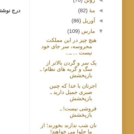
◄
ژوئن
(70)
◄
مهٔ
(82)
درج نوشتا
◄
آوریل
(86)
▼
مارس
(109)
هیچ چیز در این مملکت
محروسه، سر جای خود
نیست ... ـ...
یک سر و گردن بالاتر از
سگ و گربه های نظام! ـ
بازپخشش
اجرتان با خدا که چنین
صبری جمیل دارید ـ
بازپخشش
فروشی نیست! ـ
بازپخشش
نان شب ندارند بخورند؛ از
ما حلوا می خواهند!