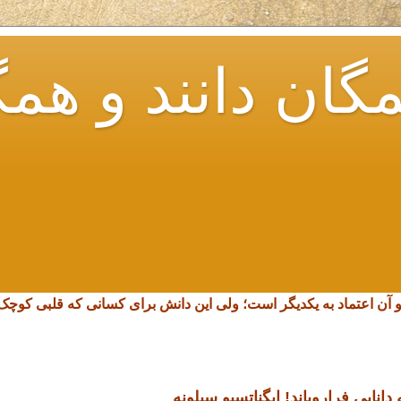
گان دانند و همگ
و آن اعتماد به یکدیگر است؛ ولی این دانش برای کسانی که قلبی کو
انایی فرارویاند!
ایگناتسیو سیلونه