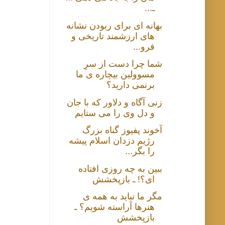
ـ...
بهانه ای برای ربودن نشانه
های ارزشمند تاریخی و
فرو...
شما چرا دست از سرِ
مسوولین بیچاره ی ما
برنمی دارید؟
زنی آگاه و دلاور که با جان
و دل وی را می ستایم
آخوند پفیوز گناه بزرگ
رژیم دزدان اسلام پیشه
را بگر...
ببین به چه روزی افتاده
ای؟! ـ بازپخشش
مگر ما نباید به همه ی
هنرها آراسته شویم؟ ـ
بازپخشش