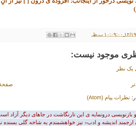
نویسی درخور از اینجانب؛ افزوده ی درون [ ] نیز از آن
۱۰:۰۹: ب.ظ.
ظری موجود نیست:
 یک نظر
تر
صفحهٔ
ر:
نظرات پیام (Atom)
بازنویسی درونمایه ی این تارنگاشت در جاهای دیگر آزاد است.
 ارجمند اندیشه و ادب» نیز خواهشمندم به شاخه گلی بسنده نمود