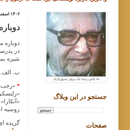
۱۴۰۲ اسفند ۱۹, شنبه
دوباره
دوباره س
در پدرسو
شیره بما
ب. الف. بزرگمهر
*
«رجب 
«زلنسکی»
جستجو در اين وبلاگ
«آنکارا»
روسیه 
گزیده ای
صفحات