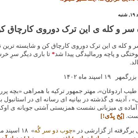
 سر و کله ی این ترک دوروی کارچاق کن 
ر و کله ی این ترک دوروی کارچاق کن و شایسته ترین ن
ختگی و پاچه ورمالیدگی پیدا شد
*
تا باری دیگر سرِ خ
لد.
 ۱۹ اسپند ماه ۱۴۰۲
طیب اردوغان»،
مهتر
جمهور ترکیه با همراهی «بچه پرر
 ، آدینه ی گذشته در بیانیه ای رسانه ای در استانبول ب
 آماده ی میزبانی نشست همزیستی آشتی جویانه ی اوکرا
است
.
[پُخ یِدّی!]
 برگرفته از گزارشی در «
چوب دو سر گُه
» ۱۸ اسپند ماه