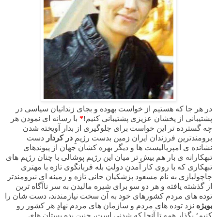
در هر جا که هستیم از خواست بهوده و بجای زندانیان سیاسی در
پشتیبانی از پخشان عزیزی پشتیبانی کنیم!
*
با رسانه ای نمودن هر
چه گسترده تر این خواست برای جلوگیری از بدار آویخته شدن
برومندترین فرزندان ایران زمین بدست رژیمِ
در کردار
دست
نشانده ی امپریالیست ها و دیگر بهره کشان جهان از پیوندهای
تبهکارانه ی بار هم بیش تر میان این رژیم پوشالی با چنان رژیم های
تبهکاری که با روی کار آمدنِ دولتِ بله قربانگوی تازه با مهتری
چاچولبازی به نام مسعود پزشکیان جانی تازه و زمینه ای نیرومندتر
از گذشته یافته و هر دو سو برای شیره مالیدن به سر ناآگاه ترین
توده های مردم کشورهای خود به آن سخت نیازمندند، دست شان را
بویژه
نزد توده های مردم و سازمان های مردم نهادِ هر کشور رو
کنیم؛ بگذار همه تا آنجا که شدنی است، چنین بده بستان های