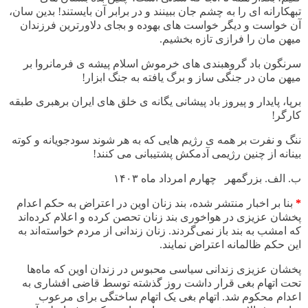
تبهکارانه ای را به چشم جان ببینند و در برابر آن بایستند! بدین سان،
آن خواست و دیگر خواست های بهوده و بجای دلاورترین فرزندان
میهن مان را فرازی تازه بخشیم.
سرنگون باد گروهبندی های خرموش اسلام پیشه ی فرمانروا بر
میهن مان در جنگی ساز و برگ یافته به جنگ ابزار!
برپا، پایدار و پیروز باد پیشانی یگانه ی خلق های ایران برهبری طبقه
کارگر!
ننگ و نفرت بر همه ی رژیم هایی که به هر شوند سودجویانه و کوته
بینانه از چنین رژیمی آدمکش پشتیبانی می کنند!
ب. الف. بزرگمهر چهارم امرداد ماه
۱۴۰۳
*
بنا بر اخبار منتشر شده، بند زنان اوین در اعتراض به حکم اعدام
پخشان عزیزی در هواخوری بند زنان تحصن کرده و اعلام کرده‌اند
که امشب به بند باز نمی‌گردند. زنان زندانی از مردم خواسته‌اند به
این حکم ظالمانه اعتراض نمایند
.
پخشان
عزیزی زندانی سیاسی محبوس در زندان اوین که ماه‌ها
تحت اتهام بغی قرار داشت روز گذشته توسط قاضی افشاری به
اعدام محکوم شد. اتهام بغی یک اتهام ساختگی برای مرعوب