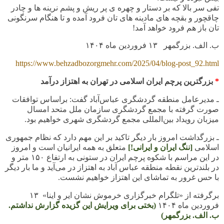
تفی سر بالا که بر دستار و چهره ی پر ریش و پشم نرینه ها و چادر
چاقچور و بقچه های مادینه های تان فرود آمده و تا هنگام سرنگونی
تان باز هم فرود خواهد آمد!
ب. الف. بزرگمهر ۱۳ فروردین ماه
۱۴۰۴
https://www.behzadbozorgmehr.com/2025/04/blog-post_92.html
*
بزرگترین پرچم ایران اسلامی در تهران به اهتزاز درآمد
ـ
مدیرعامل منطقه گردشگری عباس‌آباد گفت: براساس توافقات
صورت گرفته‌ با مجمع گردشگری سازمان ملل متحد امسال
میزبان رویداد بین‌المللی مجمع گردشگری شهری خواهیم بود
.
ـ
بزرگداشت امروز بار دیگر تاکید بر این مهم دارد که نظام جمهوری
اسلامی
[ننگ ایران و ایرانی!]
متعلق به همه ایرانیان است و امروز
در این مراسم با شکوه پرچم ایران در ستونی به ارتفاع
۱۵۰
متر و
در بلندترین نقطه منطقه عباس آباد به اهتزاز در می‌آید و ما بار دیگر
با حس غرور به تماشای این اهتزاز خواهیم نشست
.
برگرفته از «تلگرام خبرگزاری خرموش نشان ایر و اینا» ۱۳
فروردین ماه
۱۴۰۴
(بختی برای ویرایش این گزیده گزارش نداشتم.
ب. الف. بزرگمهر)