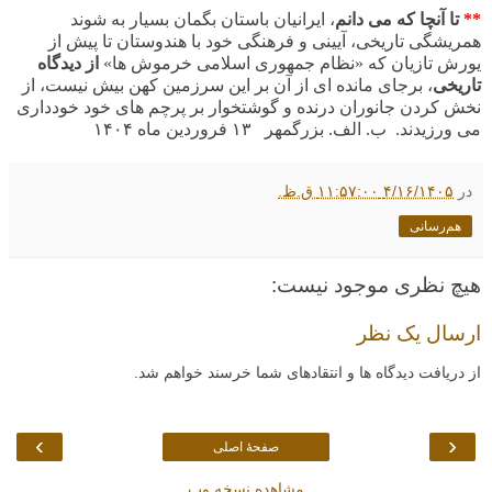
**
تا آنچا که می دانم
، ایرانیان باستان بگمان بسیار به شوند
همریشگی تاریخی، آیینی و فرهنگی خود با هندوستان تا پیش از
یورش تازیان که «
نظام جمهوری اسلامی خرموش ها»
از دیدگاه
تاریخی
، برجای مانده ای از آن بر این سرزمین کهن بیش نیست، از
نخش کردن جانوران درنده و گوشتخوار بر پرچم های خود خودداری
می ورزیدند.
ب. الف. بزرگمهر ۱۳ فروردین ماه ۱۴۰۴
در
۴/۱۶/۱۴۰۵ ۱۱:۵۷:۰۰ ق.ظ.
هم‌رسانی
هیچ نظری موجود نیست:
ارسال یک نظر
از دریافت دیدگاه ها و انتقادهای شما خرسند خواهم شد.
›
‹
صفحهٔ اصلی
مشاهده نسخه وب