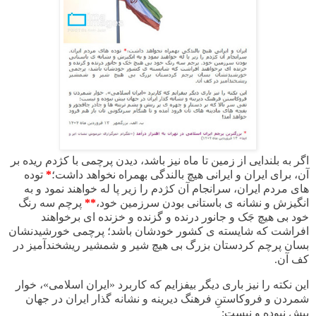
اگر به بلندایی از زمین تا ماه نیز باشد، دیدن پرچمی با کژدم ریده بر
آن، برای ایران و ایرانی هیچ بالندگی بهمراه نخواهد داشت؛
*
توده
های مردم ایران، سرانجام آن کژدم را زیر پا له خواهند نمود و به
انگیزش و نشانه ی باستانی بودن سرزمین خود،
**
پرچم سه رنگ
خود بی هیچ جَک و جانور درنده و گزنده و خزنده ای برخواهند
افراشت که شایسته ی کشور خودشان باشد؛ پرچمی خورشیدنشان
بسان پرچم کردستان بزرگ بی هیچ شیر و شمشیر ریشخندآمیز در
کف آن.
این نکته را نیز باری دیگر بیفزایم که کاربرد «ایران اسلامی»، خوار
شمردن و فروکاستنِ فرهنگ دیرینه و نشانه گذار ایران در جهان
بیش نبوده و نیست: