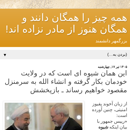
همه چیز را همگان دانند و
همگان هنوز از مادر نزاده اند!
بزرگمهر دانشمند
▼
۱۴۰۵ تیر ۱۷, چهارشنبه
این همان شیوه ای است که در ولایت
خودمان بکار گرفته و انشاء الله به سرمنزل
مقصود خواهیم رساند ـ بازپخشش
از زبان آخوند پفیوز
امنیتی، چنین آورده
است:
«
رییس جمهور با
بیان اینکه
شیوه