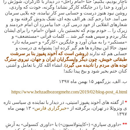
ناچار بودیم، بکنیم؛ حتا «امام راحل» در دیدار با کارگران، شورَش را
درآورد و خدا را در جایگاه کارگر نشاند! وگرنه، خودت که واردی،
روشن نبود هنوز درست و حسابی سرِ کار نیامده، چه بلایی سرمان
می آمد. خدا رحم کند. هر الف بچه ای، تفنگ بدوش گرفته بود و
شعارهای انقلابی از خود درمی کرد. خدا بیامرزد آن امام خردمند و
زیرک را ... خودم بودم که نخستین بار، عنوان «امام» را برای ایشان
بکار بردم و سپس همه گیر شد ... کلمات قرآنی «مستضعف» و
«مستکبر» را به میان آورد و جایگزین «کارگر» و «سرمایه دار»
نمود. حالا این بیچاره ها هم گیر کرده اند؛ پشتوانه ی درست و
حسابی هم که ندارند
(روشن است که آخوند پفیوز بنا بر سرشت
طبقاتی خویش، چون دیگر واپسگرایان ایران و جهان، نیروی سترگ
توده های مردم را نادیده می گیرد)
. انشاء الله کار با تعامل و آشتی
کنان ختم بخیر شود و بیخ پیدا نکند!
ب. الف. بزرگمهر ۱۵ بهمن ماه
۱۳۹۷
https://www.behzadbozorgmehr.com/2019/02/blog-post_4.html
*
از گفته های آخوند پفیوز امنیتی، در دیدار با نماینده ی سیاسی تازه
ی ونزوئلا در تهران، برگرفته از «
خبرگزاری فارس
» ۱۳ بهمن ماه
۱۳۹۷
**
«داوری سپاری» («کاپیتولاسیون») یا «داوری کنسولی» به آرشِ