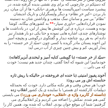
که دستِکم در چارچوبی که برای وی نقشی بدیده گرفته شده، در
پیشبرد سیاست امپریالیست ها برهبری «یانکی» ها از آن میان، زیر
بار بردن
«کیرِ خرِ نظام» و دیگر واپسگرایان و تاریک اندیشان
"نظام" بی سر و سامانِ سگ مذهب و واداشتن شان به دستینه
نمودن
قراردادهایی «داوری سپار»
**
به کشورهای بیگانه، کوشا
بوده و هست. درباره ی این کوشش ها پیش از این، در یادداشت ها و
نوشتارهای چندی، اشاره هایی نموده و حتا یکی دو بار هشدار نبز
داده ام. به هر رو، چنانچه دیدار و گفتگوی درگوشی و پچپچه آمیز
این آخوند پستان مادر گزیده با کسی چون «سیّد از خر جسته» را به
پندار آوریم، کم و بیش چنین چیزی از آب درمی آید
:
«
سیّد از خر جسته» (با گویشی کنایه آمیز و لبخندی آبزیرکاهانه)
:
خودمانیم!
این شیوه که آنجا گفتی، چندان جدید هم نیست؛ خودت
که می دانی ...
آخوند پفیوز امنیتی (با خنده ای فروخفته در حالیکه با ریش تازه
حنابسته اش ور می رود)
:
خوب! هر سخن وقتی و هر نکته مکانی دارد. خودت که بحمدلله
دیپلمات کارکشته ای هستی! با نماینده ی یک کشور
انقلاب زده
(دانسته از کاربرد واژه ی «انقلابی» خودداری می ورزد!)
می بایستی
کمی هم شده، نمکش را اضافه می کردیم و پُز انقلابیگری می
گرفتیم؛ شما آن موقع جوان بودی. انقلاب که شده بود، همین کار را