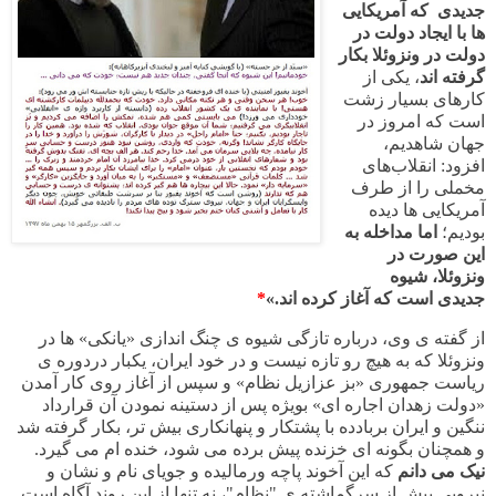
جدیدی که آمریکایی
ها با ایجاد دولت در
دولت در ونزوئلا بکار
گرفته اند
، یکی از
کارهای بسیار زشت
است که امروز در
جهان شاهدیم،
افزود: انقلاب‌های
مخملی را از طرف
آمریکایی ها دیده
بودیم؛
اما مداخله به
این صورت در
ونزوئلا، شیوه
جدیدی است که آغاز کرده اند
.
»
*
از گفته ی وی، درباره تازگی شیوه ی چنگ اندازی «یانکی» ها در
ونزوئلا که به هیچ رو تازه نیست و در خود ایران، یکبار دردوره ی
ریاست جمهوری «بز عزازیل نظام» و سپس از آغاز روی کار آمدن
«دولت زهدان اجاره ای» بویژه پس از دستینه نمودن آن قرارداد
ننگین و ایران بربادده با پشتکار و پنهانکاری بیش تر، بکار گرفته شد
و همچنان بگونه ای خزنده پیش برده می شود، خنده ام می گیرد.
نیک می دانم
که این آخوند پاچه ورمالیده و جویای نام و نشان و
نیرویی بیش از سرگماشته ی "نظام"، نه تنها از این روند آگاه است