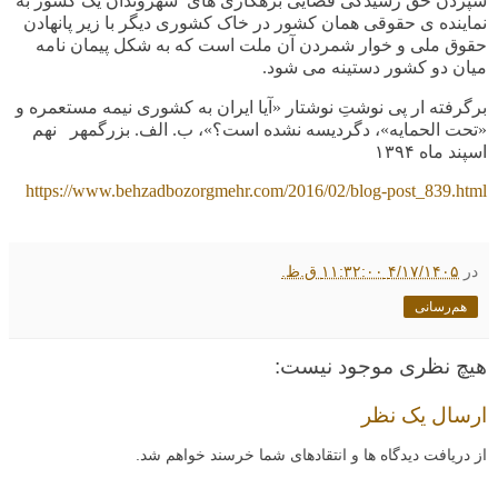
سپردن حق رسیدگی قضایی بزهکاری های
شهروندان یک کشور به
نماینده ی حقوقی همان کشور در خاک کشوری دیگر با زیر پانهادن
حقوق ملی و خوار شمردن آن ملت است که به شکل پیمان نامه
میان دو کشور دستینه می شود
.
برگرفته ار پی نوشتِ نوشتار «آیا ایران به کشوری نیمه مستعمره و
«تحت الحمایه»، دگردیسه نشده است؟»، ب. الف. بزرگمهر نهم
اسپند ماه
۱۳۹۴
http
s
://www.behzadbozorgmehr.com/2016/02/blog-post_839.html
در
۴/۱۷/۱۴۰۵ ۱۱:۳۲:۰۰ ق.ظ.
هم‌رسانی
هیچ نظری موجود نیست:
ارسال یک نظر
از دریافت دیدگاه ها و انتقادهای شما خرسند خواهم شد.