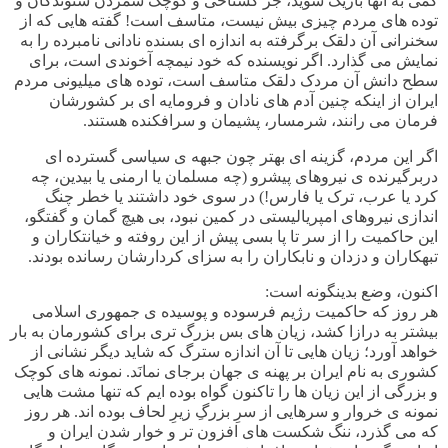
کمی به آنها باریک شوید، جز گستاخی و کوچک شمردن شنوندگان و
توده های مردم چیزی بیش نیست، متاسف است! گفته هایی که از
سخنرانی آن دلقک برگرفته به اندازه ای بسنده نادانی نامبرده را به
نمایش می گذارد. اگر نویسنده که خود نیمچه آخوندی است، برای
سطح دانش آن مردک دلقک متاسف است، توده های میلیونی مردم
ایران از اینکه چنین آدم های نادان و فرومایه ای بر کشورشان
فرمان می رانند، شرمسار، پشیمان و سرافکنده هستند.
اگر این مردم، گزینه ای بهتر چون جبهه ی سیاسی گسترده ای
دربرگیرنده ی نیروهای پیشرو (چه مسلمان یا ارمنی یا بیدین، چه
کرد یا عرب، ترک یا فارس!) در سوی خود داشتند یا خطر چنگ
اندازی نیروهای امپریالیستی در کمین نبود، بی هیچ گمان و گفتگو،
این حاکمیت را از سر تا پا بسی پیش از این روفته و خیانتکاران و
تبهکاران و دزدان و نابکاران را به سزای کردارشان رسانده بودند.
اکنون، وضع بدینگونه است
:
هر روز که حاکمیت رژیم فرسوده و پوسیده ی جمهوری اسلامی
بیشتر به درازا کشد، زیان های بس بزرگ تری برای کشورمان به بار
خواهد آورد؛ زیان هایی تا آن اندازه سترگ که شاید دیگر نشانی از
کشوری به نام ایران بر پهنه ی جهان برجای نمانَد. نمونه های کوچک
و بزرگی از این زیان ها را تاکنون گواه بوده ایم که تنها مشت هایی
نمونه ی خروار و سرهایی از سرِ بزرگِ زیرِ لحاف بوده اند. هر روز
که می گذرد، ننگ شکست های افزون تر و خوار شدن ایران و