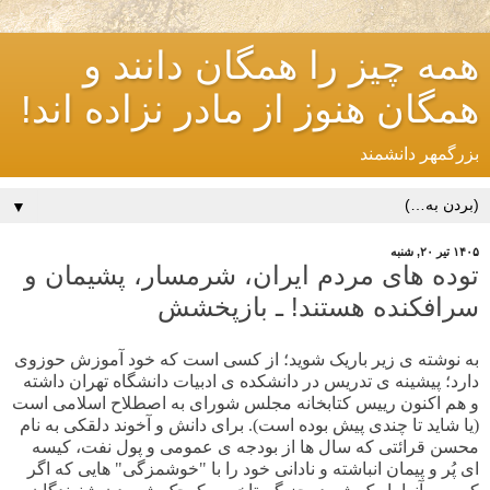
همه چیز را همگان دانند و
همگان هنوز از مادر نزاده اند!
بزرگمهر دانشمند
▼
۱۴۰۵ تیر ۲۰, شنبه
توده های مردم ایران، شرمسار، پشیمان و
سرافکنده هستند! ـ بازپخشش
به نوشته ی زیر باریک شوید؛ از کسی است که خود آموزش حوزوی
دارد؛ پیشینه ی تدریس در دانشکده ی ادبیات دانشگاه تهران داشته
و هم اکنون رییس کتابخانه مجلس شورای به اصطلاح اسلامی است
(یا شاید تا چندی پیش بوده است). برای دانش و آخوند دلقکی به نام
محسن قرائتی که سال ها از بودجه ی عمومی و پول نفت، کیسه
ای پُر و پیمان انباشته و نادانی خود را با "خوشمزگی" هایی که اگر