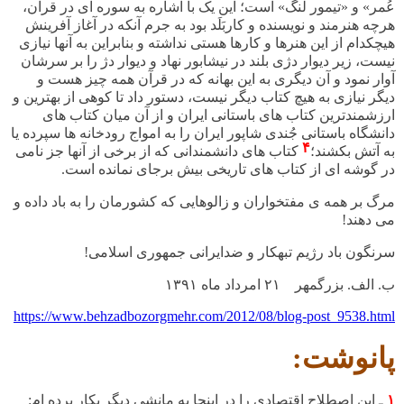
عُمر» و «تیمور لنگ» است؛ این یک با اشاره به سوره ای در قرآن،
هرچه هنرمند و نویسنده و کاربَلَد بود به جرم آنکه در آغاز آفرینش
هیچکدام از این هنرها و کارها هستی نداشته و بنابراین به آنها نیازی
نیست، زیر دیوار دژی بلند در نیشابور نهاد و دیوار دژ را بر سرشان
آوار نمود و آن دیگری به این بهانه که در قرآن همه چیز هست و
دیگر نیازی به هیچ کتاب دیگر نیست، دستور داد تا کوهی از بهترین و
ارزشمندترین کتاب های باستانی ایران و از آن میان کتاب های
دانشگاه باستانی جُندی شاپور ایران را به امواج رودخانه ها سپرده یا
۴
به آتش بکشند؛
کتاب های دانشمندانی که از برخی از آنها جز نامی
در گوشه ای از کتاب های تاریخی بیش برجای نمانده است.
مرگ بر همه ی مفتخواران و زالوهایی که کشورمان را به باد داده و
می دهند
!
سرنگون باد رژیم تبهکار و ضدایرانی جمهوری اسلامی
!
ب. الف. بزرگمهر ٢١ امرداد ماه ١٣٩١
https://www.behzadbozorgmehr.com/2012/08/blog-post_9538.html
پانوشت
:
١
ـ این اصطلاح اقتصادی را در اینجا به مانشی دیگر بکار برده ام
: