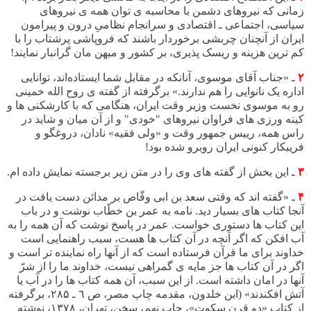
زمانی
که نیروهای دشمن با محاسبه ی توان همه ی نیروهای
سیاسی، اجتماعی ـ اقتصادی و سرانجام نظامیِ درون و پیرامون
ایران از آنچنان چربشی برخوردار باشند که فروپاشی پرشتاب را با
کم ترین هزینه و ریسک پذیری، بر کشور و میهن مان گرانبار نمایند
!
٢
ـ «جناب آقای موسوی، آنانکه در مقابل شما ایستاده‌اند، توانایی
اداره یک نانوایی را هم ندارند.» برگرفته از گفته ی روح الله خمینی
رو به موسوی نخست وزیر وقت ایران، هنگامی که با کارشکنی ها و
کینه ورزی های فراوان نیروهای "خودی" و از آن میان و شاید در
راس همه، رییس جمهور وقت و «ولی فقیه» نادان، دروغگو و
فریبکار کنونی ایران روبرو شده بود
!
٣
ـ این بخش از گفته های وی را در متن زیر برجسته نمایش داده ام.
۴
ـ «گفته اند که وقتی سعد بن ابی وقّاص بر مدائن دست یافت در
آنجا کتاب های بسیار دید. نامه به عمر بن خطّاب نوشت و در باب
این کتاب ها دستوری خواست. عمر در پاسخ نوشت که آن همه را به
آب افکن که اگر آنچه در آن کتاب ها هست، سبب راهنمایی است
خداوند برای ما قرآن فرستاده است که از آنها راه نماینده تر است و
اگر در آن کتاب ها جز مایه ی گمراهی نیست، خداوند ما را از شرّ
آنها در امان داشته است. از این سبب، آن همه کتاب ها را در آب یا
آتش افکندند» (ابن خلدون، مقدمه چاپ مصر، ص ٦ ـ ٢٨
۵
، برگرفته
از کتاب «دو قرن سکوت»، چاپ نهم، سخن، تهران، ١٣
۷
٨، نوشته