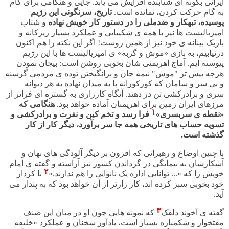
ایرانی بگونه ای شتابنده افزایش می یابد. جایی و هنگامی برای گام
به گام حرکت کردن، نمانده است.
تاریخ، سرنگونی این رژیم
پوسیده، تبهکار و ضدملی را در دستور کار خویش نهاده
و شتاب
امپریالیست ها نیز با همه ی شکیبایی و عملکرد بسیار زیرکانه و
باریک بینانه ی خود نیز از همین روست! اگر این نکته را هم اکنون
درنیابیم، به بازی «موش و گربه» ی امپریالیست ها با این رژیم
پیوسته ایم. آماج اهریمنی شان بخوبی روشن است: بیجان نمودن
هرچه بیش تر "موش" نیمه جان و برانگیختن توده ی مردمی گرسنه
و بی سر و سامان که کورکورانه پا به میدان نهاده به هر دیوانه
سری و برادرکشی تن در دهند. آنگاه کارزاری به گستره ای فراتر از
مرزهای ایران زمین برای اهریمنان آماده خواهد بود.
هنگامی که
١
«نقطه ی سربسری»
فرا رسد و تخم کین و نفرت و برادرکشی و
تسویه حساب های تاریخی همه جا سر برآورد، دیگر کار از کار
گذشته است.
با چنین اوضاع و رهبرانی که افزون بر دیگر آلودگی های نهان و
آشکارشان به بیمایگی در گرداندن کشور نیز آراسته و گفته ی امام
۲
خویش را که «... توانایی اداره یک نانوایی را هم ندارند.»
با کردار
خود بخوبی سبز کرده اند، کار زارتر از آن خواهد بود که به پندار می
آید.
۳
گفته ی آخوند دلقک
که نمونه هایی چون او در میان این صنف
مفتخوار و شکمباره بسیار است، یادآور سخنان و عملکرد «خلیفه