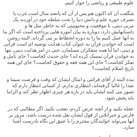
علوم طبیعی و ریاضی را خوار کنیم.
شگفت آن که اکنون هم پس از آن که پانصد سال است غرب با
تصرف حوزه علم و دانش دنیا را تحت سلطه خود در آورده، یک
مربی دینی، با موقعیت و محبوبیتی که به خاطر مثل ها و
داستانهایش دارد، دوباره به بیان آموزه هایی پرداخته است که اگر ما
به آنها عمل کنیم ما را به دوره انحطاط بر می گرداند. البته روشن
است که خواندن قرآن به عنوان کتاب هدایت توصیه ای است قرآنی
و دینی، اما آیا همه متفکران مسلمان، حتی در امر هدایت دینی، تنها
به خواندن قرآن تمسک کرده اند؟ جای حدیث کجاست؟ جای تأمل و
تفکر کجاست؟ جای این همه فقه و حقوق کجاست؟ جای این همه
تاریخ اسلام کجاست؟
بنده البته از آقای قرائتی و امثال ایشان که وقت و فرصت سیما و
صدا را غالبا گرفته‌اند، انتظاری ندارم، از کسانی انتظار دارم که
تصور می کنند ایشان باید در باره هر چیزی اظهار نظر کند و الزاما
باید پخش شود.
عجله نکنید و از آنچه عرض کردم، تعجب نکنید. اگر مطالبی که در
فارس و خبرآنلاین از قول ایشان نقل شده درست باشد، مرور بر
آنها می‌تواند خوانندگان محترم را با عمق این نگاه نادرست آشنا
سازد.