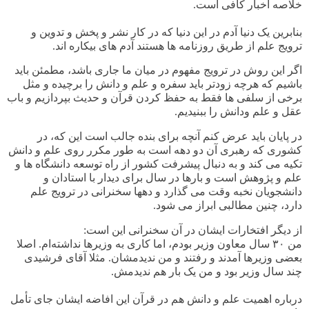
خلاصه اخبار کافی است.
بنابرین یک دنیا آدم در این دنیا که در کار نشر و پخش و تدوین و
ترویج علم از طریق روزنامه ها هستند آدم های بیکاره اند.
اگر این روش در ترویج مفهوم در میان ما جاری باشد، مطمئن باید
باشیم که هرچه زودتر باید سفره و علم و دانش را برچیده و مثل
برخی از سلفی ها فقط به حفظ کردن قرآن و حدیث بپردازیم و باب
عقل و علم ودانش را ببنیدیم.
در پایان باید عرض کنم آنچه برای بنده جالب است این که، در
کشوری که رهبری آن دو دهه است به طور مکرر روی علم و دانش
تکیه می کند و به دنبال پیشرفت کشور از راه توسعه دانشگاه ها و
علم و پژوهش است و بارها در سال برای دیدار با استادان و
دانشجویان نخبه وقت می گذارد و دهها سخنرانی در ترویج علم
دارد، چنین مطالبی ابراز می شود.
از دیگر افتخارات ایشان در آن سخنرانی این است:
من ٣٠ سال معاون وزیر بودم، اما کاری به وزیرها نداشته‌ام. اصلا
بعضی وزیرها آمدند و رفتند و من ندیدمشان. مثلا آقای فرشیدی
چند سال وزیر بود و من یک بار هم ندیدمش.
درباره اهمیت علم و دانش هم در قرآن این افاضه ایشان جای تأمل