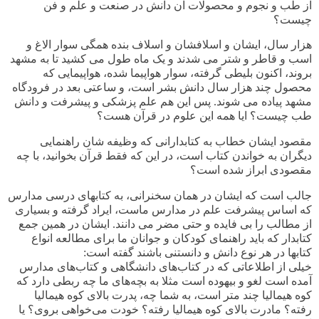
از طب و نجوم و محصولات آن دانش در صنعت و علم و فن
چیست؟
هزار سال، ایشان و اسلافشان و اسلاف بنده همگی سوار الاغ و
اسب و قاطر و شتر می شدند و یک ماه طول می کشید تا به مشهد
بروند، اکنون بلیطی گرفته، سوار هواپیما شده، هواپیمایی که
محصول چند هزار سال دانش بشر است، و ساعتی بعد در فرودگاه
مشهد پیاده می شوند. پس این هم علم پزشکی و پیشرفت و دانش
طب چیست؟ ایا همه این علوم در قرآن هست؟
مقصود ایشان خطاب به کتابدارانی که وظیفه شان راهنمایی
دیگران به خواندن کتاب است، در این که فقط قرآن بخوانید، با چه
مقصودی ابراز شده است؟
جالب است که ایشان در همان سخنرانی، به کتابهای درسی مدارس
که اساس پیشرفت علم در مدارس ماست، ایراد گرفته و بسیاری
از مطالب را بی فایده و حتی مضر می دانند. ایشان در همین جمع
کتابدار که باید راهنمای کودکان و جوانان ما برای مطالعه انواع
کتابها در هر نوع دانش و دانستنی باشند گفته است
:
خیلی از اطلاعاتی که در کتاب‌های دانشگاهی و کتاب‌های مدارس
آمده است لغو و بیهوده است مثلا به بچه‌های ما چه ربطی دارد که
کوه هیمالیا چند متر است، به شما چه، پدرت بالای کوه هیمالیا
رفته؟ مادرت بالای کوه هیمالیا رفته؟ خودت می‌خواهی بروی؟ یا