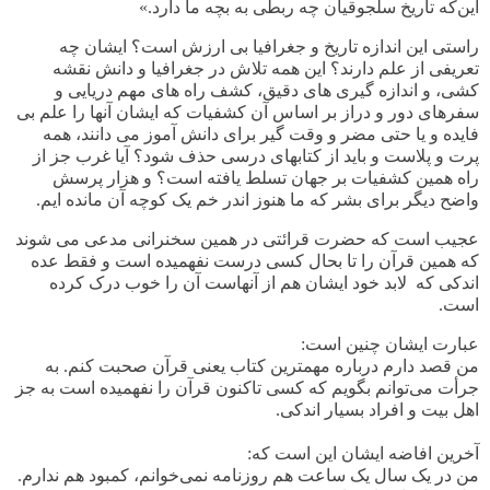
این‌که تاریخ سلجوقیان چه ربطی به بچه ما دارد.»
راستی این اندازه تاریخ و جغرافیا بی ارزش است؟ ایشان چه
تعریفی از علم دارند؟ این همه تلاش در جغرافیا و دانش نقشه
کشی، و اندازه گیری های دقیق، کشف راه های مهم دریایی و
سفرهای دور و دراز بر اساس آن کشفیات که ایشان آنها را علم بی
فایده و یا حتی مضر و وقت گیر برای دانش آموز می دانند، همه
پرت و پلاست و باید از کتابهای درسی حذف شود؟ آیا غرب جز از
راه همین کشفیات بر جهان تسلط یافته است؟ و هزار پرسش
واضح دیگر برای بشر که ما هنوز اندر خم یک کوچه آن مانده ایم.
عجیب است که حضرت قرائتی در همین سخنرانی مدعی می شوند
که همین قرآن را تا بحال کسی درست نفهمیده است و فقط عده
اندکی که لابد خود ایشان هم از آنهاست آن را خوب درک کرده
است.
عبارت ایشان چنین است:
من قصد دارم درباره مهمترین کتاب یعنی قرآن صحبت کنم. به
جرأت می‌توانم بگویم که کسی تاکنون قرآن را نفهمیده است به جز
اهل بیت و افراد بسیار اندکی.
آخرین افاضه ایشان این است که:
من در یک سال یک ساعت هم روزنامه نمی‌خوانم، کمبود هم ندارم.