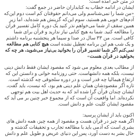
در متن خبر آمده است:
ایشان در ادامه خطاب به کتابداران حاضر در جمع گفت:
«من شما را نمی‌شناسم ولی می‌دانم حقوقتان کم است دوم این‌که
آدم‌های خوبی هم هستید، سوم این‌که گزینش هم شده‌اید، اما زیر
همین سقف از شما می‌خواهم نذر کنید یک دوره کامل تفسیر قرآن
را مطالعه کنید. شما به هیچ کتابی نیاز ندارید و قرآن برای شما
کافی است. من ٣٣ سال در صدا و سیما هر پنجشنبه برنامه داشتم
و یک شب هم این برنامه تعطیل نشده است
هیچ کتابی هم مطالعه
نمی‌کنم اگر شما تفسیر قرآن را بخوانید بی‌نیاز می‌شوید، هر چه که
بخواهید در قرآن هست
»
از مطالب بعدی معلوم می شود که مقصود ایشان فقط دانش دینی
نیست، بلکه همه دانشهاست. حتی روزنامه خوانی و دانستن این که
ارتفاع هیمالیا چه قدر است و در دوره سلجوقی چه گذشته است.
تازه اگر مقصودشان همان علم دینی هم بود، که نیست، باید گفت،
ایشان چندان قرآن گرا شده اند که به حدیث اهل بیت هم توجهی
نکرده‌اند. اما واقعیت آن است که از مجموع خبر چنین بر می آید که
مقصود ایشان کلیت علم و دانش است.
اکنون باید از ایشان پرسید:
اگر همه چیز در قرآن هست و مقصود از همه چیز، همه دانش های
بشری است که آدمی باید با مطالعه تجارب و تحقیقات گذشته و
حال بشر به دست آورد، پس این دنیای عریض و طویل علم و دانش