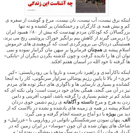
اینکه برق نیست، آب نیست، نان نیست، مرغ و گوشت از سفره ی
کم و بیش همه ی کارگران و زحمتکشان پر کشیده و نه تنها
بزرگسالان که کودکان مردم تهیدست که بیش از ۸۰⸓ همبود ایران
را دربرمی گیرند از کاهشِ بیم برانگیز خوراک پروتئینی رنج می برند،
هستینگی دردناکِ بی بروبرگردی است که گروهبندی های خرموش
اسلام پیشه ی
همچنان
فرمانروا بر میهن مان گرانبار نموده و نمی
توان آن ها را نادیده گرفت و چون گذشته بگردن دیگران از «یانکی»
ها گرفته تا خود الله در آسمان هفتم افکند.
اینکه ناکارآمدی و راهبرد نادرست و ناروا یا بی رودربایستی: «کیرِ
خری» از بالا تا پایینِ رژیمِ پوشالیِ سزاوار سرنگونی، کار را به اینجا
کشانده و بسیاری نارسایی ها و ناگواری های دیگر توده های مردم
نیز در آن می گنجد، همگی بجای خود درست است؛ ولی نکته ای که
شاید کم تر چشمِ بسیاری را گرفته باشد، آشوب آفرینی و دامن
زدن به هرج و مرجِ
دانسته و آگاهانه
ی رژیمِ دشمن خوی دزدان
اسلام پیشه در همه ی زمینه های یادشده و نشده در بالاست که از
دید من
بویژه
با دو آماج برجسته انجام گرفته و می گیرد:
الف
. پنهان نمودن سرشکستگیِ ناتوانی در رویارویی با «عزراییل» و
شاخک های پنهان شده ی آن چون «موساد» در ایران زمین که در
کردار فرمان را از دست رژیم سگ مذهبِ پوشالی ربوده اند؛ و