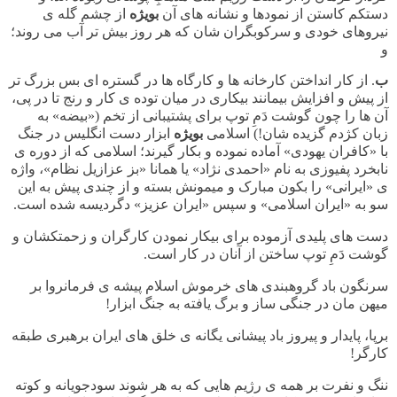
دستکم کاستن از نمودها و نشانه های آن
بویژه
از چشم گله ی
نیروهای خودی و سرکوبگران شان که هر روز بیش تر آب می روند؛
و
ب
. از کار انداختن کارخانه ها و کارگاه ها در گستره ای بس بزرگ تر
از پیش و افزایش بیمانند بیکاری در میان توده ی کار و رنج تا در پی،
آن ها را چون گوشت دَمِ توپ برای پشتیبانی از تخم («بیضه» به
زبان کژدم گزیده شان!) اسلامی
بویژه
ابزار دست انگلیس در جنگ
با «کافران یهودی» آماده نموده و بکار گیرند؛ اسلامی که از دوره ی
نابخرد پفیوزی به نام «احمدی نژاد» یا همانا «بز عزازیل نظام»، واژه
ی «ایرانی» را بکون مبارک و میمونش بسته و از چندی پیش به این
سو به «ایران اسلامی» و سپس «ایران عزیز» دگردیسه شده است.
دست های پلیدی آزموده برای بیکار نمودن کارگران و زحمتکشان و
گوشت دَمِ توپ ساختن از آنان در کار است.
سرنگون باد گروهبندی های خرموش اسلام پیشه ی فرمانروا بر
میهن مان در جنگی ساز و برگ یافته به جنگ ابزار!
برپا، پایدار و پیروز باد پیشانی یگانه ی خلق های ایران برهبری طبقه
کارگر!
ننگ و نفرت بر همه ی رژیم هایی که به هر شوند سودجویانه و کوته