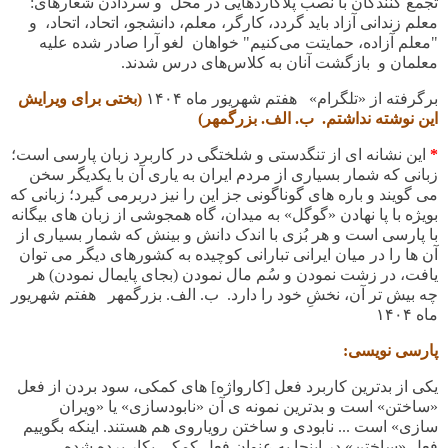
تجمع کنندگان با نصب پلاکاردهایی در محل و سردادن شعارهای:
معلم زندانی آزاد باید گردد، کارگر، معلم، دانشجو، اتحاد، اتحاد، و
"معلم آزاده، حمایتت می‌کنیم" خواهان لغو آرا صادر شده علیه
معلمان و بازگشت آنان به کلاس‌های درس شدند
.
برگرفته از «تلگرام» هفتم شهریور ماه
۱۴۰۴
(بختی برای ویرایش
این نوشته نداشتم. ب. الف. بزرگمهر)
*
این نشانه ای از تنگدستی و شلختگی در کاربرد زبان پارسی است؛
زبانی که شمار بسیاری از مردم ایران به یاری آن با یکدیگر سخن
می گویند و باره های گوناگونی جز این را نیز دربرمی گیرد؛ زبانی که
بویژه با پا نهادن «گوگل» به میدان، گاه همجوشی از زبان های بیگانه
با پارسی است و هر بُزی با اندک دانش و بینش که شمار بسیاری از
آن ها را در میان ایرانی تبارانی کوچیده به کشورهای دیگر می توان
یافت، در زشت نمودن و سُم مال نمودن (بجای پایمال نمودن) هر
چه بیش تر آن، نخشِ خود را دارد. ب. الف. بزرگمهر هفتم شهریور
ماه ۱۴۰۴
پارسی نویسی:
یکی از بدترین کاربرد فعل [کارواژه] های کمکی، سود بردن از فعل
«ساختن» است و بدترین نمونه ی آن «نابودسازی» یا «ویران
سازی» است ... نابودی و ساختن رویاروی هم هستند. اینکه بگوییم
فعل «ساختن» در اینجا به عنوان فعل کمکی بکار برده شده،