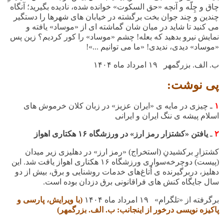
چاق و چِلّه و آنچه «حق السکوت» خوانده شده، نادیده بگیرید؛ آنگاه
چندین و چند جوان بخت برگشته در خیابان های شهرها را دستگیر
می کنید تا شاید در میان شان گماشته ای از «موساد» یافته و
نمایش نیرو بدهید که بعله! چشم «موساد» را کور کردیم؟ زین پس
«موساد» دیدی، ندیدی! «ما می توانیم ...»!
ب. الف. بزرگمهر ۱۹ امرداد ماه
۱۴۰۴
پی نوشت:
۱
ـ چیزی در مایه ی «ایران عزیز» در زبان کلان خرموش های
اسلام پیشه ی ننگ ایران و ایرانی
۲
ـ
یافتن «کشتزار رمز ارز» در ورزشگاه
۱۶
هکتاری اهواز
کشتزارِ برکشیدنِ (استخراج) «رمز ارز» در دهلیزی زیر میدان
(پیست) دوچرخه‌سواری ورزشگاه
۱۶
هکتاری اهواز یافت شد
.
این
دهلیز، دربرگیرنده ی اُتاغ‌های خدمات روشنایی و برق، بیش از دو
سال جایگاه کنش های فراقانونی برق دزدان بوده ‌است
.
برگرفته از «تلگرام» ۱۹ امرداد ماه
۱۴۰۴
(با ویرایش، پارسی و
پاکیزه نویسی درخور از اینجانب: ب. الف. بزرگمهر)