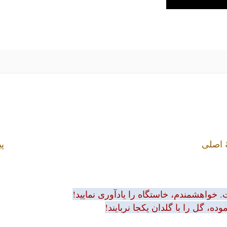
 اصلی
پی
 خواهشمندم، خاستگاه را یادآوری نمایید!
ه، گل را با گلدان یکجا نربایند!