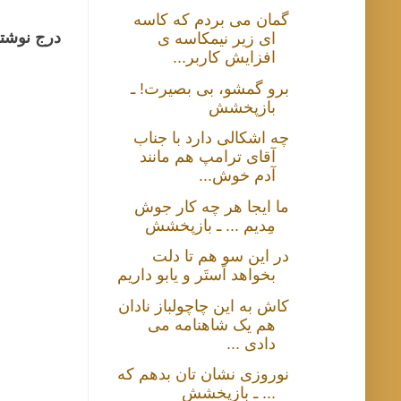
گمان می بردم که کاسه
درج نوشتا
ای زیر نیمکاسه ی
افزایش کاربر...
برو گمشو، بی بصیرت! ـ
بازپخشش
چه اشکالی دارد با جناب
آقای ترامپ هم مانند
آدم خوش...
ما ایجا هر چه کار جوش
مِدیم ... ـ بازپخشش
در این سو هم تا دلت
بخواهد اَستَر و یابو داریم
کاش به این چاچولباز نادان
هم یک شاهنامه می
دادی ...
نوروزی نشان تان بدهم که
... ـ بازپخشش