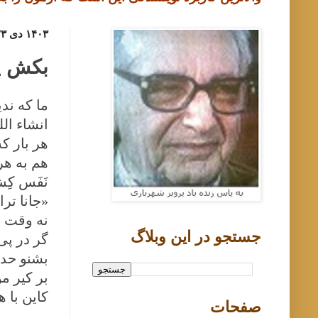
۱۴۰۳ دی ۲۳, یکشنبه
بکش پا
ما که ندی
انشاء ال
هر بار ک
هم به هر 
نَفَس کِ
«جانا تر
نه وقت 
جستجو در اين وبلاگ
گر در پی
بشنو حدی
بر كیر م
كاین با 
صفحات