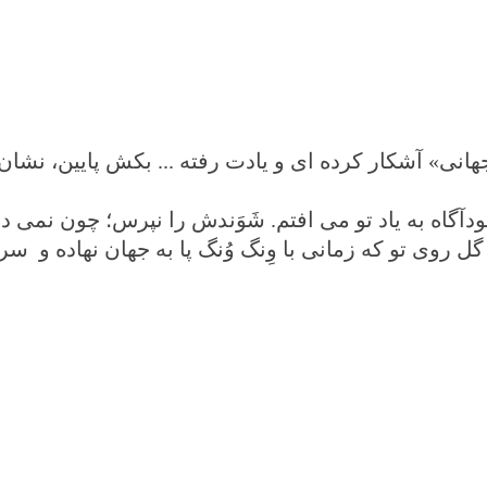
نی» آشکار کرده ای و یادت رفته ... بکش پایین، نشان ب
دآگاه به یاد تو می افتم. شَوَندش را نپرس؛ چون نمی دا
ل روی تو که زمانی با وِنگ وُنگ پا به جهان نهاده و سر 