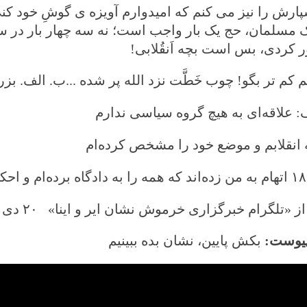
پارش را نیز می کنم که امیدوارم آویزه ی گوشِ خود کن
ک مسلمان، حج یک بار واجب است؛ نه سه چهار بار در سا
ر کردی، بس است بچه اَنقُلابی!
 کم تر بگو! چوب خَطَّت نزد الله پر شده ...ب. الف. بزرگمهر ۲۳
: علاقه‌ای به هیچ گروه سیاسی ندارم
 انقلابم و موضع خود را مشخص کرده‌ام
۱۸
اتهام به من زده‌اند که همه را به دادگاه برده‌ام و 
ز «تلگرام خبرگزاری خرموش نشان ایر و اینا» ۲۰ دی ماه
پیوست:
بکش پایین، نشان بده ببینیم