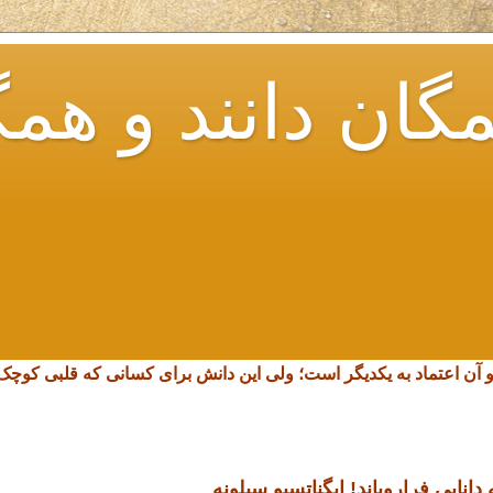
گان دانند و همگ
و آن اعتماد به یکدیگر است؛ ولی این دانش برای کسانی که قلبی کو
انایی فرارویاند!
ایگناتسیو سیلونه