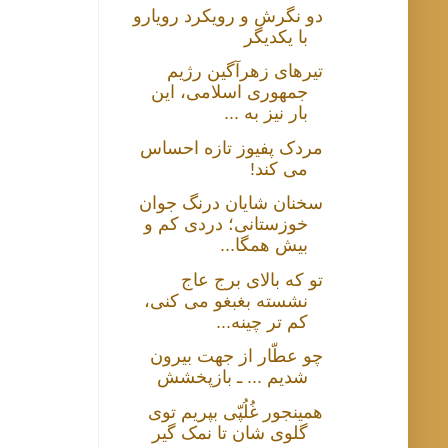
دو نگرش و رویکرد رویارو
با یکدیگر
تیرهای زهرآگین رژیم
جمهوری اسلامی، این
بار نیز به ...
مردک پفیوز تازه احساس
می کند!
سخنان شایان درنگ جوان
خوزستانی؛ دردی کم و
بیش همگا...
تو که بالای برج عاج
نشسته بغبغو می کنی،
کم تر چینه...
چو عطّار از جهت بیرون
شدیم ... ـ بازپخشش
همینجور غُلُپّی بپریم توی
گلوی شان تا نمک گیر