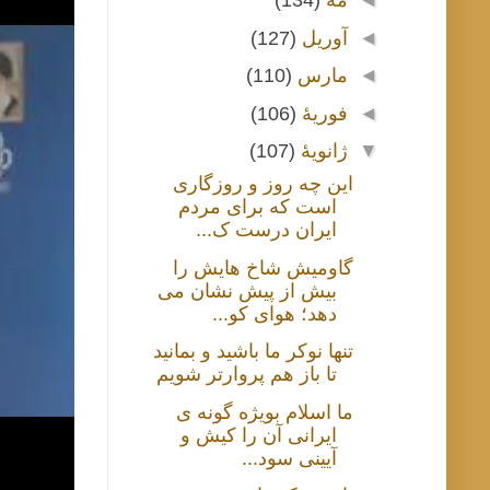
◄
مهٔ
(134)
◄
آوریل
(127)
◄
مارس
(110)
◄
فوریهٔ
(106)
▼
ژانویهٔ
(107)
این چه روز و روزگاری
است که برای مردم
ایران درست ک...
گاومیش شاخ هایش را
بیش از پیش نشان می
دهد؛ هوای کو...
تنها نوکر ما باشید و بمانید
تا باز هم پروارتر شویم
ما اسلام بویژه گونه ی
ایرانی آن را کیش و
آیینی سود...