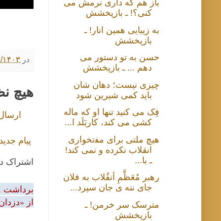
باز هم که داری نرمش می
کنی؟! ـ بازپخشش
به زیبایی همین انار! ـ
بازپخشش
حسن به تو دستور می
در
۱۰/۲۳/۱۴۰۳ ۰۰
دهم ... ـ بازپخشش
چیزی نیست؛ دهان شان
هیچ ن
باید کمی شیرین شود
فِک می کنید تنها او که ماله
ارسال
کشی می کند، کاربَلَد ا...
هیچ ﻣﻠﺘﯽ برای ﻣﻔتخواری
پیام جدید
ﺍﻧﻘﻼﺏ نکرده و نمی کند!
ـ با...
اشتراک د
رهبر مُعَظَّمِ اَنقُلاب به فلان
جای ننه ی جان سپرد...
برداشت و 
از «دزدان
مترسک سر خرمن! ـ
بازپخشش