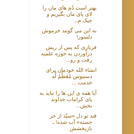
بهتر است دُم های مان را
لای پای مان بگیریم و
جیک م...
به این می گویند خرموش
دلسوز!
فرنازی که پس از ریش
درآوردن به حوزه علمیه
رفت و رو...
انشاء الله خودمان برای
دستبوس مُعَظَّمُ لَّه
خدمت ...
آیا همه ی این ها را نباید به
پای کرامات خداوند
بخش...
قند تو دل «سیّد از خر
جسته» آب شده! ـ
بازپخشش