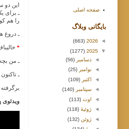
این دو س
صفحه اصلی
ـ برای ی
را هم کو
بايگانی وبلاگ
ـ دروغ هم
(663)
2026
◄
*
خالیباف
(1277)
2025
▼
◄
دسامبر
(56)
ـ من بچه
◄
نوامبر
(25)
ـ تاکنون
◄
اکتبر
(109)
برگرفته ا
◄
سپتامبر
(140)
◄
اوت
(113)
ویدئوی 
◄
ژوئیهٔ
(118)
◄
ژوئن
(132)