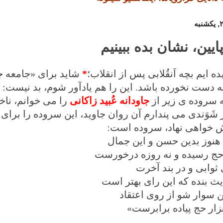
یین، نشان بده ببینیم
ده ایم بچه اَنقُلابی پس از انقلاب؛
*
شاید برای «جامعه جها
له دست نخورده باشد. این را هم یادآور شوم، بد نیست:
ه سروده ی زیر از
جاودانه عُبید زاکانی
را می خوانم، ناخو
شَوَندی می پندارم آن روان جاوید، این سروده را برای گ
ش خواهی نهاد، سروده است:
ا هنوز بدین حسن و این جمال
حج رسیده و نه روزه درخورست
 ثوابی و در بند آخرت
ث بنده كه این رای بهتر است
ن سوار شو از روی اعتقاد
هزار حج پیاده برابرست»