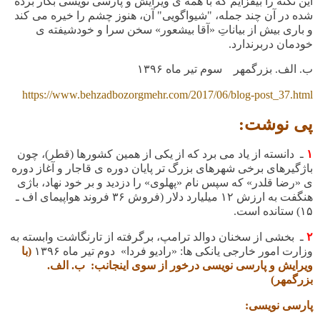
این نکته را بیفزایم که با همه ی ویرایش و پارسی نویسی بکار برده
شده در آن چند جمله، "شیواگویی" آن، هنوز چشم را خیره می کند
و باری بیش از بیاناتِ «آقا بیشعور» سخن سرا و خودشیفته ی
خودمان دربرندارد.
ب. الف. بزرگمهر سوم تیر ماه ۱۳۹۶
https://www.behzadbozorgmehr.com/2017/06/blog-post_37.html
پی نوشت:
۱
ـ دانسته از یاد می برد که از یکی از همین کشورها (قطر)، چون
باژگیرهای برخی شهرهای بزرگ تر پایان دوره ی قاجار و آغاز دوره
ی «رضا قلدر» که سپس نام «پهلوی» را دزدید و بر خود نهاد، باژی
هنگفت به ارزش ۱۲ میلیارد دلار (فروش ۳۶ فروند هواپیمای اف ـ
۱۵) ستانده است.
۲
ـ بخشی از سخنان دوالد ترامپ، برگرفته از تارنگاشت وابسته به
وزارت امور خارجی یانکی ها: «رادیو فردا» دوم تیر ماه ۱۳۹۶
(با
ویرایش و پارسی نویسی درخور از سوی اینجانب: ب. الف.
بزرگمهر)
پارسی نویسی: