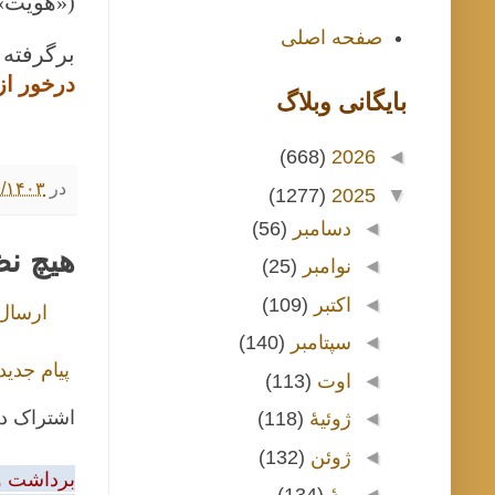
(«هویت»)
صفحه اصلی
برگرفته از «
درخور از
بايگانی وبلاگ
(668)
2026
◄
در
۱۰/۲۰/۱۴۰۳ ۰۰
(1277)
2025
▼
◄
دسامبر
(56)
هیچ ن
◄
نوامبر
(25)
◄
اکتبر
(109)
ارسال
◄
سپتامبر
(140)
پیام جدید
◄
اوت
(113)
اشتراک د
◄
ژوئیهٔ
(118)
◄
ژوئن
(132)
برداشت و 