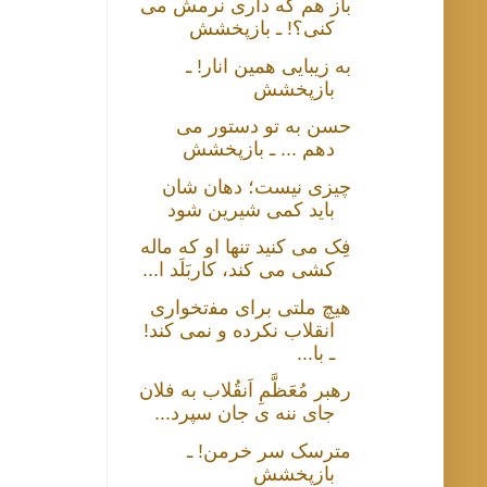
باز هم که داری نرمش می
کنی؟! ـ بازپخشش
به زیبایی همین انار! ـ
بازپخشش
حسن به تو دستور می
دهم ... ـ بازپخشش
چیزی نیست؛ دهان شان
باید کمی شیرین شود
فِک می کنید تنها او که ماله
کشی می کند، کاربَلَد ا...
هیچ ﻣﻠﺘﯽ برای ﻣﻔتخواری
ﺍﻧﻘﻼﺏ نکرده و نمی کند!
ـ با...
رهبر مُعَظَّمِ اَنقُلاب به فلان
جای ننه ی جان سپرد...
مترسک سر خرمن! ـ
بازپخشش