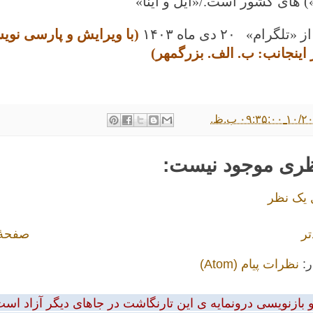
 ‌های کشور است./«ایل و اینا»
تلگرام» ۲۰ دی ماه
۱۴۰۳
(با ویرایش و پارسی نوی
 اینجانب: ب. الف. بزرگمهر)
۰۹:۳۵: ب.ظ.
ظری موجود نیست:
 یک نظر
تر
صفحهٔ
ر:
نظرات پیام (Atom)
بازنویسی درونمایه ی این تارنگاشت در جاهای دیگر آزاد است.