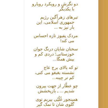
دو نگرش و رویکرد رویارو
با یکدیگر
تیرهای زهرآگین رژیم
جمهوری اسلامی، این
بار نیز به ...
مردک پفیوز تازه احساس
می کند!
سخنان شایان درنگ جوان
خوزستانی؛ دردی کم و
بیش همگا...
تو که بالای برج عاج
نشسته بغبغو می کنی،
کم تر چینه...
چو عطّار از جهت بیرون
شدیم ... ـ بازپخشش
همینجور غُلُپّی بپریم توی
گلوی شان تا نمک گیر