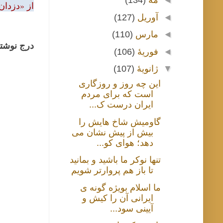
◄
مهٔ
(134)
از «دزدان
◄
آوریل
(127)
◄
مارس
(110)
درج نوشتا
◄
فوریهٔ
(106)
▼
ژانویهٔ
(107)
این چه روز و روزگاری
است که برای مردم
ایران درست ک...
گاومیش شاخ هایش را
بیش از پیش نشان می
دهد؛ هوای کو...
تنها نوکر ما باشید و بمانید
تا باز هم پروارتر شویم
ما اسلام بویژه گونه ی
ایرانی آن را کیش و
آیینی سود...