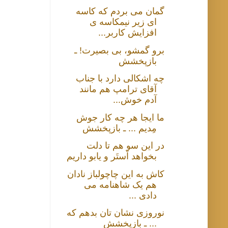
گمان می بردم که کاسه
ای زیر نیمکاسه ی
افزایش کاربر...
برو گمشو، بی بصیرت! ـ
بازپخشش
چه اشکالی دارد با جناب
آقای ترامپ هم مانند
آدم خوش...
ما ایجا هر چه کار جوش
مِدیم ... ـ بازپخشش
در این سو هم تا دلت
بخواهد اَستَر و یابو داریم
کاش به این چاچولباز نادان
هم یک شاهنامه می
دادی ...
نوروزی نشان تان بدهم که
... ـ بازپخشش