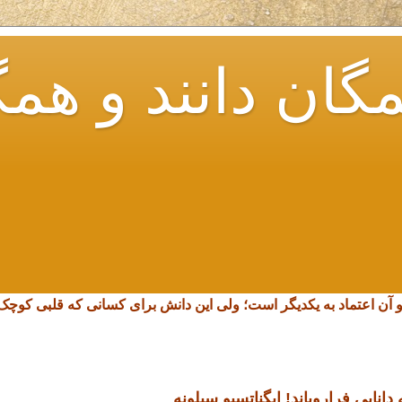
گان دانند و همگ
و آن اعتماد به یکدیگر است؛ ولی این دانش برای کسانی که قلبی کو
انایی فرارویاند!
ایگناتسیو سیلونه