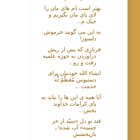
بهتر است دُم های مان را
لای پای مان بگیریم و
جیک م...
به این می گویند خرموش
دلسوز!
فرنازی که پس از ریش
درآوردن به حوزه علمیه
رفت و رو...
انشاء الله خودمان برای
دستبوس مُعَظَّمُ لَّه
خدمت ...
آیا همه ی این ها را نباید به
پای کرامات خداوند
بخش...
قند تو دل «سیّد از خر
جسته» آب شده! ـ
بازپخشش