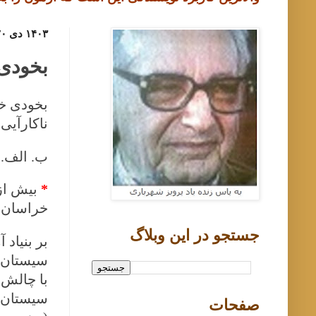
۱۴۰۳ دی ۲۰, پنجشنبه
بخودی 
بخودی خو
ناکارآیی
ب. الف. بزر
*
بیش از
خراسان، 
جستجو در اين وبلاگ
بر بنیاد
سیستان و
با چالش 
سیستان و
صفحات