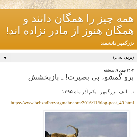
همه چیز را همگان دانند و
همگان هنوز از مادر نزاده اند!
بزرگمهر دانشمند
▼
۱۴۰۳ بهمن ۹, سه‌شنبه
برو گمشو، بی بصیرت! ـ بازپخشش
ب. الف. بزرگمهر یکم آذر ماه ۱۳۹۵
https://www.behzadbozorgmehr.com/2016/11/blog-post_49.html