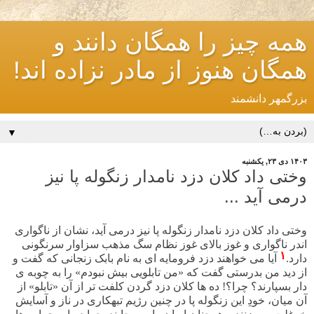
همه چیز را همگان دانند و
همگان هنوز از مادر نزاده اند!
بزرگمهر دانشمند
▼
۱۴۰۳ دی ۲۳, یکشنبه
وختی داد کلان دزد نامدار زنگوله پا نیز
درمی آید ...
وختی داد کلان دزد نامدار زنگوله پا نیز درمی آید، نشان از ناگواری
اندر ناگواری و غوز بالای غوز نظام سگ مذهب سزاوار سرنگونی
۱
دارد.
آیا می خواهند دزد فرومایه ای به نام بابک زنجانی که گفت و
از دید من بدرستی گفت که «من تابلویی بیش نبودم» را به چوبه ی
دار بسپارند؟ چرا؟! ده ها کلان دزد گردن کلفت تر از آن «تابلو» از
آن میان، خودِ این زنگوله پا در چنین رژیم تبهکاری در ناز و آسایش