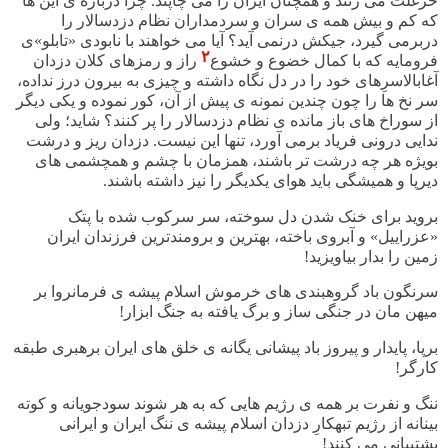
خرغلت می زنند و همچنان ایران را می چاپند. چرا درباره ی این ها
که کم و بیش همه ی سران و سردمداران نظام دزدسالار را
دربرمی گیرد، جیکش درنمی آید؟ آیا می خواهند با نابودی «تابلو»ی
۲
فرومایه که با کمال خضوع و خشوع
راز و رمزهای کلان دزدان
آغابالاسرِهای خود را در دل نگاه داشته و چیزی به بیرون درز نداده،
سر نخ ها را چون چندین نمونه ی پیش از آن، کور نموده و یکی دیگر
از سوراخ های باز مانده ی نظام دزدسالار را پر کنند؟ شاید؛ ولی
ندایی درونی فریاد برمی آورد، تنها این نیست. دزدان ریز و درشت
بویژه هر چه درشت تر باشند، همزمان با چشم و همچشمی های
دیرپا و همیشگی باید هوای یکدیگر را نیز داشته باشند.
بروید برای خنک شدن دل سوخته، سر سرکوب شده با پتک
«عزراییل» و آبروی باخته، بهترین و برومندترین فرزندان ایران
زمین را بدار بیاویزید!
سرنگون باد گروهبندی های خرموش اسلام پیشه ی فرمانروا بر
میهن مان در جنگی ساز و برگ یافته به جنگ ابزار!
برپا، پایدار و پیروز باد پیشانی یگانه ی خلق های ایران برهبری طبقه
کارگر!
ننگ و نفرت بر همه ی رژیم هایی که به هر شوند سودجویانه و کوته
بینانه از رژیم تبهکارِ دزدان اسلام پیشه ی ننگ ایران و ایرانی
پشتیبانی می کنند!