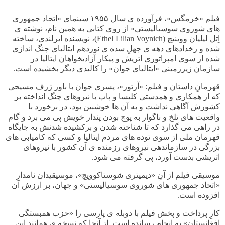
فیلم «خرمگس»، فرآورده ی سال ۱۹۵۵ سینمای «اتحاد جمهوری
های شوروی سوسیالیستی» از روی کتابی به همین نام، نوشته ی
اِتل لیلیان ووینیچ (
Ethel Lilian Voynich
)، نویسنده ایرلندی، ساخته
شده و رخدادهای دهه ی چهلِ سده ی نوزدهم ایتالیای چنگ اندازی
شده از سوی امپراتوری اتریش و پیکار آزادیخواهان ایتالیا در
سازمان زیرزمینی «ایتالیای جوان» را کالیدی دیگر بخشیده است.
قهرمانِ داستان و فیلم: «آرتور»، پسری جوان با باور ژرف مسیحی
که از همکاری و همدستی کلیسا و پاپ با نیروهای چنگ انداخته بر
کشورش آگاهی نداشت و به آن ها خوشبین بود، در برخورد با
واقعیت های تلخ و ناگوار به پوچ بودن پندار خویش پی می برد و گام
در راهی می گذارد که تا شناخته شدن و برکشیده شدنش به جایگاه
قهرمان ملی از سوی توده های مردم ایتالیا و کسی که کامیابی های
بزرگی در سازماندهی نیروهای رزمنده ی آن کشور با نیروهای
اتریشی بدست آورد، پی گرفته می شود.
موسیقی فیلم از آنِ «دیمیتری شوستاکوویچ»، موسیقیدان نامدار
«اتحاد جمهوری های شوروی سوسیالیستی» و جهان، بر ارزش آن
افزوده است.
کارِ پرداخت و پخش فیلم با دوبله ی پارسی را «حزب همبستگی
افغانستان» به انجام رسانده است. از آنجا که نسخه ی همانند این