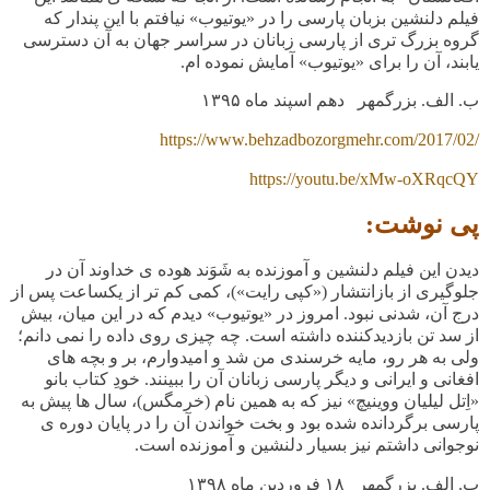
فیلم دلنشین بزبان پارسی را در «یوتیوب» نیافتم با این پندار که
گروه بزرگ تری از پارسی زبانان در سراسر جهان به آن دسترسی
یابند، آن را برای «یوتیوب» آمایش نموده ام.
ب. الف. بزرگمهر دهم اسپند ماه ۱۳۹۵
https://www.behzadbozorgmehr.com/2017/02/
https://youtu.be/xMw-oXRqcQY
پی نوشت:
دیدن این فیلم دلنشین و آموزنده به شَوَند هوده ی خداوند آن در
جلوگیری از بازانتشار («کپی رایت»)، کمی کم تر از یکساعت پس از
درج آن، شدنی نبود. امروز در «یوتیوب» دیدم که در این میان، بیش
از سد تن بازدیدکننده داشته است. چه چیزی روی داده را نمی دانم؛
ولی به هر رو، مایه خرسندی من شد و امیدوارم، بر و بچه های
افغانی و ایرانی و دیگر پارسی زبانان آن را ببینند. خودِ کتاب بانو
«اِتل لیلیان ووینیچ» نیز که به همین نام (خرمگس)، سال ها پیش به
پارسی برگردانده شده بود و بخت خواندن آن را در پایان دوره ی
نوجوانی داشتم نیز بسیار دلنشین و آموزنده است.
ب. الف. بزرگمهر ۱۸ فروردین ماه ۱۳۹۸