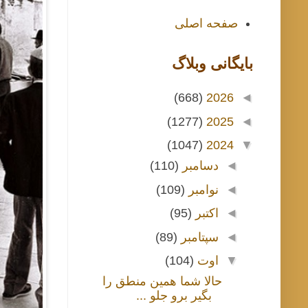
صفحه اصلی
بايگانی وبلاگ
(668)
2026
◄
(1277)
2025
◄
(1047)
2024
▼
◄
دسامبر
(110)
◄
نوامبر
(109)
◄
اکتبر
(95)
◄
سپتامبر
(89)
▼
اوت
(104)
حالا شما همین منطق را
بگیر برو جلو ...