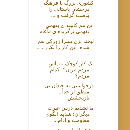
کشوری بزرگ با فرهنگ
درخشان باستانی را
بدست گرفت و ...
این هم کابینه ی بفهمی
نفهمی برگزیده ی «آغا»
لبخند بزن پسر! زورکی هم
شده، این کار را بکن ... ـ
...
یک کار کوچک به پاسِ
مردم ایران؟! کدام
مردم؟
درخواستی نه چندان بی
منطق از خدا ـ
بازپخشش
ما نشدیم درس عبرت
دیگران؛ شدیم الگوی
مقاومت و ادام...