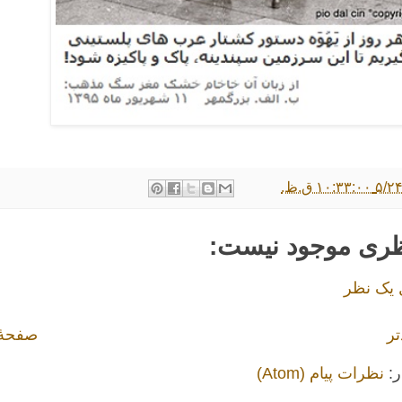
۱۰:۳ ق.ظ.
ظری موجود نیست:
 یک نظر
تر
صفحهٔ
ر:
نظرات پیام (Atom)