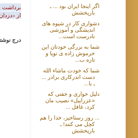
اگر اینجا ایران بود ... ـ
برداشت و 
بازپخشش
از «دزدان
دشواری کار در شیوه های
اندیشگی و آموزشی
نادرست است...
درج نوشتا
شما به بزرگی خودتان این
خرموش زاده ی نوپا و
تازه ب...
شما که خودت ماشاء الله
دست اندرکاری برادر ...
ـ با...
دلیل خواری و خفتی که
«عزراییل» نصیب مان
کرد، غافل ...
... روز رستاخیز، خدا را هم
کچل می کنند! ـ
بازپخشش