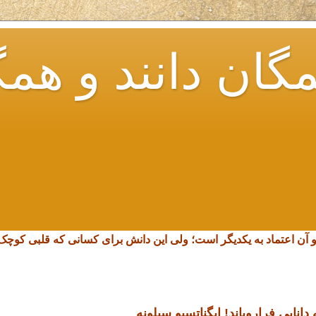
گان دانند و همگ
و آن اعتماد به یکدیگر است؛ ولی این دانش برای کسانی که قلبی کو
انایی فرارویاند!
ایگناتسیو سیلونه