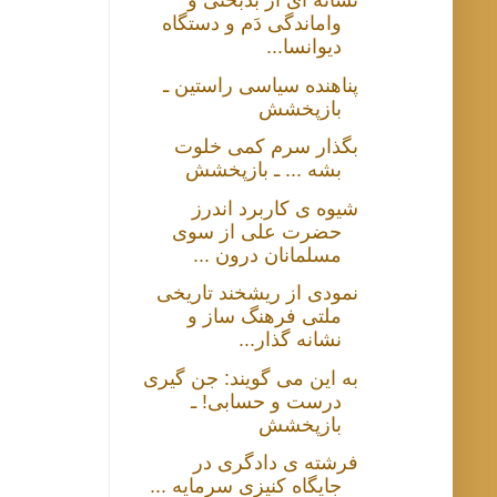
نشانه ای از بدبختی و
واماندگی دَم و دستگاه
دیوانسا...
پناهنده سیاسی راستین ـ
بازپخشش
بگذار سرم کمی خلوت
بشه ... ـ بازپخشش
شیوه ی کاربرد اندرز
حضرت علی از سوی
مسلمانان درون ...
نمودی از ریشخند تاریخی
ملتی فرهنگ ساز و
نشانه گذار...
به این می گویند: جن گیری
درست و حسابی! ـ
بازپخشش
فرشته ی دادگری در
جایگاه کنیزی سرمایه ...