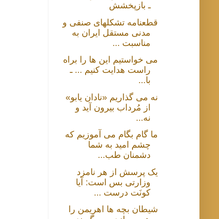
ـ بازپخشش
قطعنامه تشکلهای صنفی و
مدنی مستقل ایران به
مناسبت ...
می خواستیم این ها را براه
راست هدایت کنیم ... ـ
با...
نه می گذاریم «نادان یابو»
از مُرداب بیرون آید و
نه...
ما گام بگام می آموزیم که
چشم امید به شما
دشمنان طب...
یک پرسش از هر نامزد
وزارتی بس است: آیا
کونَت درست ...
شیطان بچه ها اهریمن را