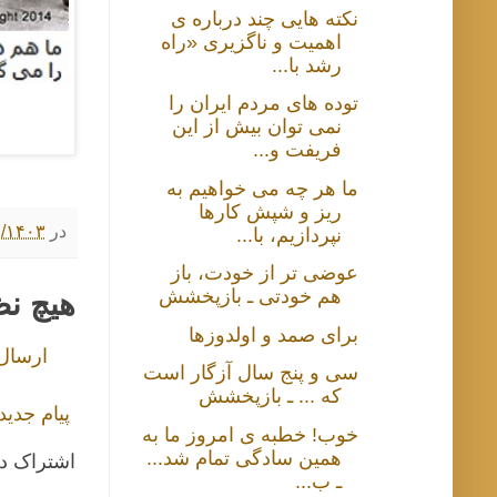
نکته هایی چند درباره ی
اهمیت و ناگزیری «راه
رشد با...
توده های مردم ایران را
نمی توان بیش از این
فریفت و...
ما هر چه می خواهیم به
ریز و شپش کارها
در
۵/۲۴/۱۴۰۳ ۳:۰۰
نپردازیم، با...
عوضی تر از خودت، باز
هم خودتی ـ بازپخشش
هیچ ن
برای صمد و اولدوزها
ارسال
سی و پنج سال آزگار است
که ... ـ بازپخشش
پیام جدید
خوب! خطبه ی امروز ما به
همین سادگی تمام شد...
اشتراک د
ـ ب...