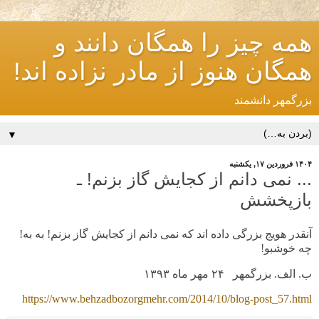
همه چیز را همگان دانند و
همگان هنوز از مادر نزاده اند!
بزرگمهر دانشمند
▼
۱۴۰۴ فروردین ۱۷, یکشنبه
... نمی دانم از کجایش گاز بزنم! ـ
بازپخشش
آنقدر هویج بزرگی داده اند که نمی دانم از کجایش گاز بزنم! به به!
چه خوشبو!
ب. الف. بزرگمهر ۲۴ مهر ماه ۱۳۹۳
https://www.behzadbozorgmehr.com/2014/10/blog-post_57.html