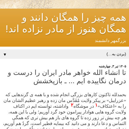
همه چیز را همگان دانند و
همگان هنوز از مادر نزاده اند!
بزرگمهر دانشمند
▼
۱۴۰۵ تیر ۳, چهارشنبه
تا انشاء الله خواهر مادر ایران را درست و
درمان نگاییده ایم ... ـ بازپخشش
بحمدلله تاکنون کارهای بزرگی انجام شده و با همه ی گزندهایی که
«عزراییل» بر پیکر ولایت مُقَدَّس مان زده و رهبر عظیم الشان مان
۲
۱
را به «اعتکاف»
در موشگاه
واداشته، توانسته ایم در اکناف
ولایت گروه هایی هوادار پیرامون خود گرد آوریم؛ ولی با این همه،
هر چه بیش تر زور زده تا گروه های باز هم بیش تری که همگی
التماس و دعا دارند و می دانید که بیمایه فطیر است، گردُ هم آوریم،