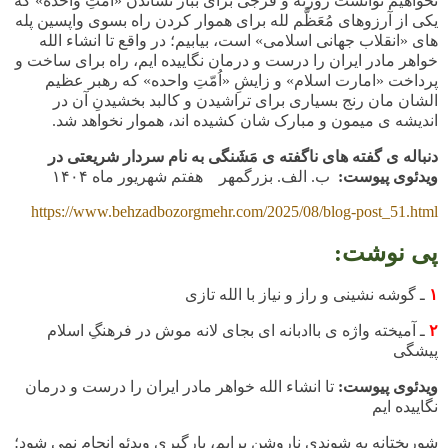
نخواهیم توانست روزنه و فرجی برای ببار نشاندن «اُمّتِ واحده» که
یکی از آرزوهای مُعَظَّم لله برای هموار کردن راه بسوی واپسین پله
های «انقلاب جهانی اسلامی» است، بیابیم؛ در واقع تا انشاء الله
خواهر مادر ایران را درست و درمان نگاییده ایم، راه برای ساخت و
پرداخت «امارت اسلام» و زایشِ «اُمّتِ واحده» که رهبر عظیم
الشان مان رنج بسیاری برای تراشیدن و کالبد بخشیدنِ آن در
اندیشه ی میمون و مبارک شان کشیده اند، هموار نخواهد شد.
دنباله ی گفته های ناگفته ی مَشَنگی به نام سردار شریعتی در
ویدئوی پیوست:
ب. الف. بزرگمهر هفتم شهریور ماه
۱۴۰۴
https://www.behzadbozorgmehr.com/2025/08/blog-post_51.html
پی نوشت:
۱
ـ گوشه نشینی و راز و نیاز با الله تازی
۲
ـ
آمیخته واژه ی باادبانه ای بجای لانه موش در فرهنگِ اسلام
پیشگی
ویدئوی پیوست:
تا انشاء الله خواهر مادر ایران را درست و درمان
نگاییده ایم
شوربختانه به شوندی ناروشن برایم، بارگیری ویدئو انجام نمی شود؛